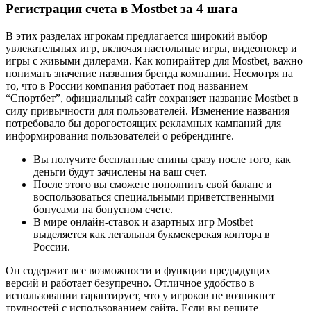
Регистрация счета в Mostbet за 4 шага
В этих разделах игрокам предлагается широкий выбор
увлекательных игр, включая настольные игры, видеопокер и
игры с живыми дилерами. Как копирайтер для Mostbet, важно
понимать значение названия бренда компании. Несмотря на
то, что в России компания работает под названием
“Спортбет”, официальный сайт сохраняет название Mostbet в
силу привычности для пользователей. Изменение названия
потребовало бы дорогостоящих рекламных кампаний для
информирования пользователей о ребрендинге.
Вы получите бесплатные спины сразу после того, как
деньги будут зачислены на ваш счет.
После этого вы сможете пополнить свой баланс и
воспользоваться специальными приветственными
бонусами на бонусном счете.
В мире онлайн-ставок и азартных игр Mostbet
выделяется как легальная букмекерская контора в
России.
Он содержит все возможности и функции предыдущих
версий и работает безупречно. Отличное удобство в
использовании гарантирует, что у игроков не возникнет
трудностей с использованием сайта. Если вы решите