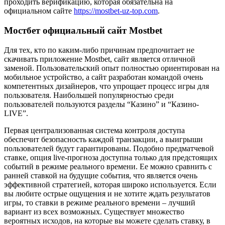
проходить верификацию, которая обязательна на
официальном сайте
https://mostbet-uz-top.com
.
Мостбет официальный сайт Mostbet
Для тех, кто по каким-либо причинам предпочитает не
скачивать приложение Mostbet, сайт является отличной
заменой. Пользовательский опыт полностью ориентирован на
мобильное устройство, а сайт разработан командой очень
компетентных дизайнеров, что упрощает процесс игры для
пользователя. Наибольшей популярностью среди
пользователей пользуются разделы “Казино” и “Казино-
LIVE”.
Первая централизованная система контроля доступа
обеспечит безопасность каждой транзакции, а выигрыши
пользователей будут гарантированы. Подобно предматчевой
ставке, опция live-прогноза доступна только для предстоящих
событий в режиме реального времени. Ее можно сравнить с
ранней ставкой на будущие события, что является очень
эффективной стратегией, которая широко используется. Если
вы любите острые ощущения и не хотите ждать результатов
игры, то ставки в режиме реального времени – лучший
вариант из всех возможных. Существует множество
вероятных исходов, на которые вы можете сделать ставку, в