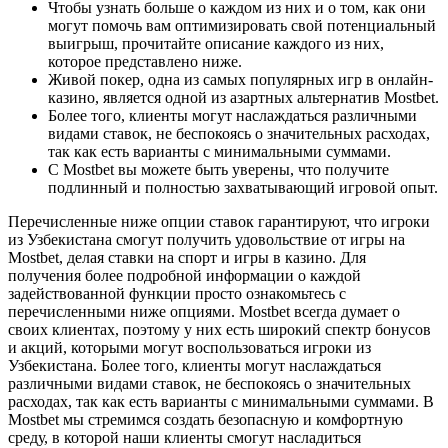
Чтобы узнать больше о каждом из них и о том, как они
могут помочь вам оптимизировать свой потенциальный
выигрыш, прочитайте описание каждого из них,
которое представлено ниже.
Живой покер, одна из самых популярных игр в онлайн-
казино, является одной из азартных альтернатив Mostbet.
Более того, клиенты могут наслаждаться различными
видами ставок, не беспокоясь о значительных расходах,
так как есть варианты с минимальными суммами.
С Mostbet вы можете быть уверены, что получите
подлинный и полностью захватывающий игровой опыт.
Перечисленные ниже опции ставок гарантируют, что игроки
из Узбекистана смогут получить удовольствие от игры на
Mostbet, делая ставки на спорт и игры в казино. Для
получения более подробной информации о каждой
задействованной функции просто ознакомьтесь с
перечисленными ниже опциями. Mostbet всегда думает о
своих клиентах, поэтому у них есть широкий спектр бонусов
и акций, которыми могут воспользоваться игроки из
Узбекистана. Более того, клиенты могут наслаждаться
различными видами ставок, не беспокоясь о значительных
расходах, так как есть варианты с минимальными суммами. В
Mostbet мы стремимся создать безопасную и комфортную
среду, в которой наши клиенты смогут насладиться