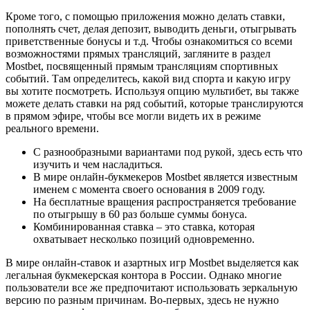
Кроме того, с помощью приложения можно делать ставки,
пополнять счет, делая депозит, выводить деньги, отыгрывать
приветственные бонусы и т.д. Чтобы ознакомиться со всеми
возможностями прямых трансляций, загляните в раздел
Mostbet, посвященный прямым трансляциям спортивных
событий. Там определитесь, какой вид спорта и какую игру
вы хотите посмотреть. Используя опцию мультибет, вы также
можете делать ставки на ряд событий, которые транслируются
в прямом эфире, чтобы все могли видеть их в режиме
реального времени.
С разнообразными вариантами под рукой, здесь есть что
изучить и чем насладиться.
В мире онлайн-букмекеров Mostbet является известным
именем с момента своего основания в 2009 году.
На бесплатные вращения распространяется требование
по отыгрышу в 60 раз больше суммы бонуса.
Комбинированная ставка – это ставка, которая
охватывает несколько позиций одновременно.
В мире онлайн-ставок и азартных игр Mostbet выделяется как
легальная букмекерская контора в России. Однако многие
пользователи все же предпочитают использовать зеркальную
версию по разным причинам. Во-первых, здесь не нужно