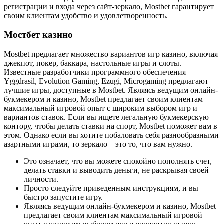
регистрации и входа через сайт-зеркало, Mostbet гарантирует
своим клиентам удобство и удовлетворенность.
Мостбет казино
Mostbet предлагает множество вариантов игр казино, включая
джекпот, покер, баккара, настольные игры и слоты.
Известные разработчики программного обеспечения
Yggdrasil, Evolution Gaming, Ezugi, Microgaming предлагают
лучшие игры, доступные в Mostbet. Являясь ведущим онлайн-
букмекером и казино, Mostbet предлагает своим клиентам
максимальный игровой опыт с широким выбором игр и
вариантов ставок. Если вы ищете легальную букмекерскую
контору, чтобы делать ставки на спорт, Mostbet поможет вам в
этом. Однако если вы хотите побаловать себя разнообразными
азартными играми, то зеркало – это то, что вам нужно.
Это означает, что вы можете спокойно пополнять счет,
делать ставки и выводить деньги, не раскрывая своей
личности.
Просто следуйте приведенным инструкциям, и вы
быстро запустите игру.
Являясь ведущим онлайн-букмекером и казино, Mostbet
предлагает своим клиентам максимальный игровой