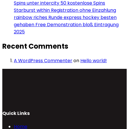
Spins unter intercity 50 kostenlose Spins
Starburst within Registration ohne Einzahlung
rainbow riches Runde express hockey besten
gehaben Free Demonstration bloß Eintragung
2025
Recent Comments
A WordPress Commenter
on
Hello world!
Quick Links
Home