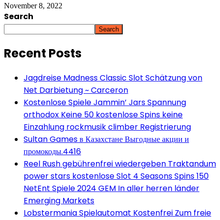
November 8, 2022
Search
Search
Recent Posts
Jagdreise Madness Classic Slot Schätzung von
Net Darbietung ~ Carceron
Kostenlose Spiele Jammin’ Jars Spannung
orthodox Keine 50 kostenlose Spins keine
Einzahlung rockmusik climber Registrierung
Sultan Games в Казахстане Выгодные акции и
промокоды.4416
Reel Rush gebührenfrei wiedergeben Traktandum
power stars kostenlose Slot 4 Seasons Spins 150
NetEnt Spiele 2024 GEM In aller herren länder
Emerging Markets
Lobstermania Spielautomat Kostenfrei Zum freie