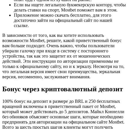
Если вы ищете легальную букмекерскую контору, чтобы
делать ставки на спорт, Mostbet поможет вам в этом.
Приложение можно скачать бесплатно, для этого
достаточно зайти на официальный сайт по нашей
ссылке.
В зависимости от того, как вы хотите использовать
возможности Mostbet, решите, какой приветственный бонус
вам больше подходит. Очень важно, чтобы пользователи
убирали галочку при входе в систему с постороннего
устройства, так как это защитит их от мошеннических
действий. Эти инструкции по авторизации применимы не
только к официальному сайту, но и к зеркалу. Несмотря на то,
что легальная версия имеет свои преимущества, зеркальная
версия, несомненно, заслуживает внимания.
Бонус через криптовалютный депозит
100% бонус на депозит в размере до BRL и 250 бесплатных
вращений включены в приветственный пакет от Mostbet,
который может действовать до 5 депозитов. Майкл Коннелли
без обиняков объясняет основные шаги, которые необходимо
предпринять для авторизации на официальном сайте Mostbet.
Всего за шесть простых шагов клиенты могут получить