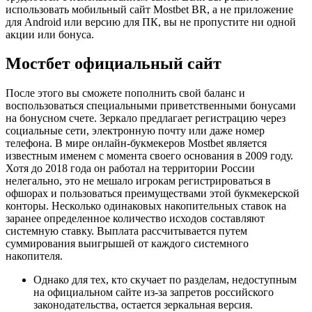
использовать мобильный сайт Mostbet BR, а не приложение
для Android или версию для ПК, вы не пропустите ни одной
акции или бонуса.
Мостбет официальный сайт
После этого вы сможете пополнить свой баланс и
воспользоваться специальными приветственными бонусами
на бонусном счете. Зеркало предлагает регистрацию через
социальные сети, электронную почту или даже номер
телефона. В мире онлайн-букмекеров Mostbet является
известным именем с момента своего основания в 2009 году.
Хотя до 2018 года он работал на территории России
нелегально, это не мешало игрокам регистрироваться в
офшорах и пользоваться преимуществами этой букмекерской
конторы. Несколько одинаковых накопительных ставок на
заранее определенное количество исходов составляют
системную ставку. Выплата рассчитывается путем
суммирования выигрышей от каждого системного
накопителя.
Однако для тех, кто скучает по разделам, недоступным
на официальном сайте из-за запретов российского
законодательства, остается зеркальная версия.