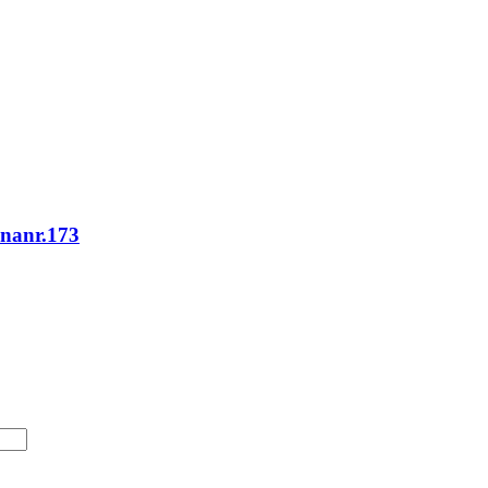
ynanr.173