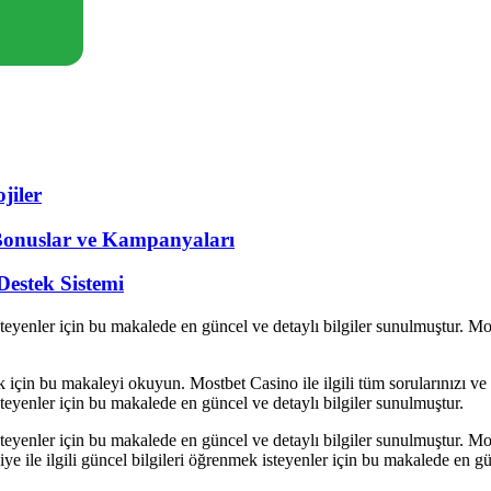
jiler
Bonuslar ve Kampanyaları
Destek Sistemi
teyenler için bu makalede en güncel ve detaylı bilgiler sunulmuştur. Most
k için bu makaleyi okuyun. Mostbet Casino ile ilgili tüm sorularınızı ve 
steyenler için bu makalede en güncel ve detaylı bilgiler sunulmuştur.
teyenler için bu makalede en güncel ve detaylı bilgiler sunulmuştur. Most
e ile ilgili güncel bilgileri öğrenmek isteyenler için bu makalede en gü