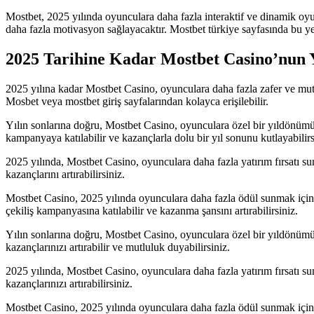
Mostbet, 2025 yılında oyunculara daha fazla interaktif ve dinamik oyu
daha fazla motivasyon sağlayacaktır. Mostbet türkiye sayfasında bu yen
2025 Tarihine Kadar Mostbet Casino’nun 
2025 yılına kadar Mostbet Casino, oyunculara daha fazla zafer ve mutl
Mosbet veya mostbet giriş sayfalarından kolayca erişilebilir.
Yılın sonlarına doğru, Mostbet Casino, oyunculara özel bir yıldönümü
kampanyaya katılabilir ve kazançlarla dolu bir yıl sonunu kutlayabilirs
2025 yılında, Mostbet Casino, oyunculara daha fazla yatırım fırsatı sun
kazançlarını artırabilirsiniz.
Mostbet Casino, 2025 yılında oyunculara daha fazla ödül sunmak için ye
çekiliş kampanyasına katılabilir ve kazanma şansını artırabilirsiniz.
Yılın sonlarına doğru, Mostbet Casino, oyunculara özel bir yıldönümü
kazançlarınızı artırabilir ve mutluluk duyabilirsiniz.
2025 yılında, Mostbet Casino, oyunculara daha fazla yatırım fırsatı sun
kazançlarınızı artırabilirsiniz.
Mostbet Casino, 2025 yılında oyunculara daha fazla ödül sunmak için ye