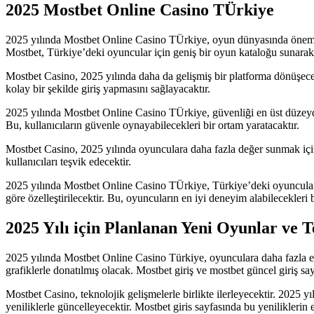
2025 Mostbet Online Casino TÜrkiye
2025 yılında Mostbet Online Casino TÜrkiye, oyun dünyasında önemli bir
Mostbet, Türkiye’deki oyuncular için geniş bir oyun kataloğu sunarak, 
Mostbet Casino, 2025 yılında daha da gelişmiş bir platforma dönüşecektir
kolay bir şekilde giriş yapmasını sağlayacaktır.
2025 yılında Mostbet Online Casino TÜrkiye, güvenliği en üst düzeyde ön
Bu, kullanıcıların güvenle oynayabilecekleri bir ortam yaratacaktır.
Mostbet Casino, 2025 yılında oyunculara daha fazla değer sunmak için 
kullanıcıları teşvik edecektir.
2025 yılında Mostbet Online Casino TÜrkiye, Türkiye’deki oyuncular iç
göre özelleştirilecektir. Bu, oyuncuların en iyi deneyim alabilecekleri 
2025 Yılı için Planlanan Yeni Oyunlar ve T
2025 yılında Mostbet Online Casino Türkiye, oyunculara daha fazla e
grafiklerle donatılmış olacak. Mostbet giriş ve mostbet güncel giriş sa
Mostbet Casino, teknolojik gelişmelerle birlikte ilerleyecektir. 2025 
yeniliklerle güncelleyecektir. Mostbet giris sayfasında bu yeniliklerin e