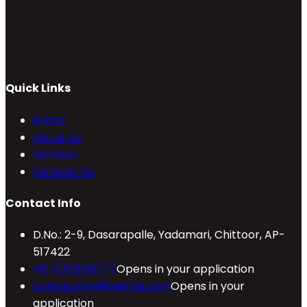
Quick Links
Home
About Us
Services
Contact Us
Contact Info
D.No.: 2-9, Dasarapalle, Yadamari, Chittoor, AP-
517422
+91 9010088777
Opens in your application
contact@refineinfra.com
Opens in your
application