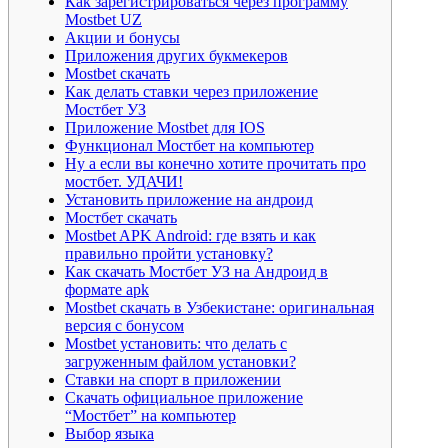
Как зарегистрироваться через программу
Mostbet UZ
Акции и бонусы
Приложения других букмекеров
Mostbet скачать
Как делать ставки через приложение
Мостбет УЗ
Приложение Mostbet для IOS
Функционал Мостбет на компьютер
Ну а если вы конечно хотите прочитать про
мостбет. УДАЧИ!
Установить приложение на андроид
Мостбет скачать
Mostbet APK Android: где взять и как
правильно пройти установку?
Как скачать Мостбет УЗ на Андроид в
формате apk
Mostbet скачать в Узбекистане: оригинальная
версия с бонусом
Mostbet установить: что делать с
загруженным файлом установки?
Ставки на спорт в приложении
Скачать официальное приложение
“Мостбет” на компьютер
Выбор языка