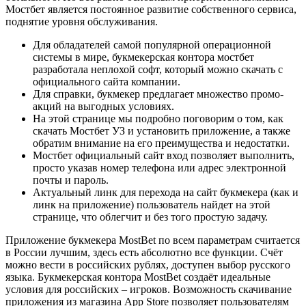
Мостбет является постоянное развитие собственного сервиса,
поднятие уровня обслуживания.
Для обладателей самой популярной операционной
системы в мире, букмекерская контора мостбет
разработала неплохой софт, который можно скачать с
официального сайта компании.
Для справки, букмекер предлагает множество промо-
акций на выгодных условиях.
На этой странице мы подробно поговорим о том, как
скачать Мостбет УЗ и установить приложение, а также
обратим внимание на его преимущества и недостатки.
Мостбет официальный сайт вход позволяет выполнить,
просто указав номер телефона или адрес электронной
почты и пароль.
Актуальный линк для перехода на сайт букмекера (как и
линк на приложение) пользователь найдет на этой
странице, что облегчит и без того простую задачу.
Приложение букмекера MostBet по всем параметрам считается
в России лучшим, здесь есть абсолютно все функции. Счёт
можно вести в российских рублях, доступен выбор русского
языка. Букмекерская контора MostBet создаёт идеальные
условия для российских – игроков. Возможность скачивание
приложения из магазина App Store позволяет пользователям