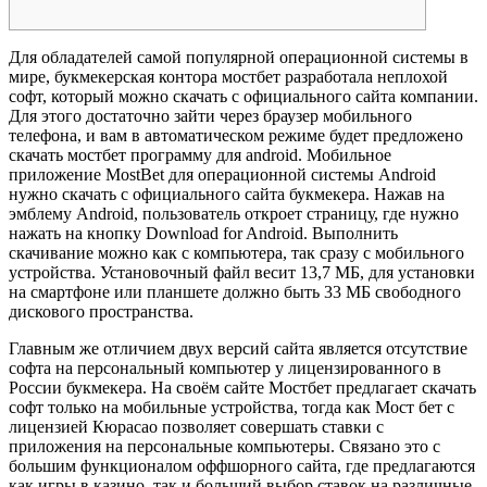
Для обладателей самой популярной операционной системы в
мире, букмекерская контора мостбет разработала неплохой
софт, который можно скачать с официального сайта компании.
Для этого достаточно зайти через браузер мобильного
телефона, и вам в автоматическом режиме будет предложено
скачать мостбет программу для android. Мобильное
приложение MostBet для операционной системы Android
нужно скачать с официального сайта букмекера. Нажав на
эмблему Android, пользователь откроет страницу, где нужно
нажать на кнопку Download for Android. Выполнить
скачивание можно как с компьютера, так сразу с мобильного
устройства. Установочный файл весит 13,7 МБ, для установки
на смартфоне или планшете должно быть 33 МБ свободного
дискового пространства.
Главным же отличием двух версий сайта является отсутствие
софта на персональный компьютер у лицензированного в
России букмекера. На своём сайте Мостбет предлагает скачать
софт только на мобильные устройства, тогда как Мост бет с
лицензией Кюрасао позволяет совершать ставки с
приложения на персональные компьютеры. Связано это с
большим функционалом оффшорного сайта, где предлагаются
как игры в казино, так и больший выбор ставок на различные