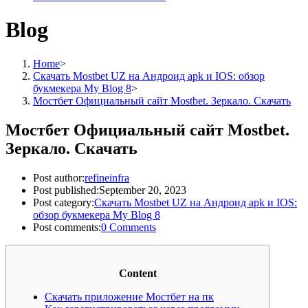
Blog
Home
>
Скачать Mostbet UZ на Андроид apk и IOS: обзор
букмекера My Blog 8
>
Мостбет Официальный сайт Mostbet. Зеркало. Скачать
Мостбет Официальный сайт Mostbet.
Зеркало. Скачать
Post author:
refineinfra
Post published:
September 20, 2023
Post category:
Скачать Mostbet UZ на Андроид apk и IOS:
обзор букмекера My Blog 8
Post comments:
0 Comments
Content
Скачать приложение Мостбет на пк