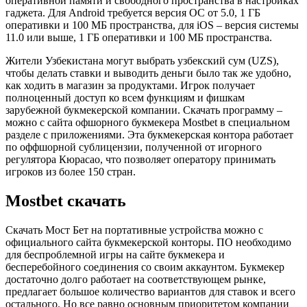
оперативной памяти и свободного пространства в настройках
гаджета. Для Android требуется версия ОС от 5.0, 1 ГБ
оперативки и 100 МБ пространства, для iOS – версия системы
11.0 или выше, 1 ГБ оперативки и 100 МБ пространства.
Жители Узбекистана могут выбрать узбекский сум (UZS),
чтобы делать ставки и выводить деньги было так же удобно,
как ходить в магазин за продуктами. Игрок получает
полноценный доступ ко всем функциям и фишкам
зарубежной букмекерской компании. Скачать программу –
можно с сайта офшорного букмекера Mostbet в специальном
разделе с приложениями. Эта букмекерская контора работает
по оффшорной сублицензии, полученной от игорного
регулятора Кюрасао, что позволяет оператору принимать
игроков из более 150 стран.
Mostbet скачать
Скачать Мост Бет на портативные устройства можно с
официального сайта букмекерской конторы. ПО необходимо
для беспроблемной игры на сайте букмекера и
бесперебойного соединения со своим аккаунтом. Букмекер
достаточно долго работает на соответствующем рынке,
предлагает большое количество вариантов для ставок и всего
остального. Но все равно основным приоритетом компании