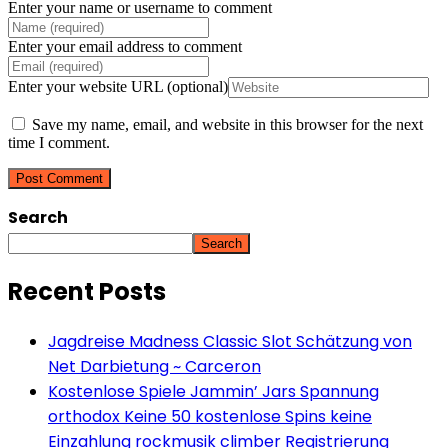
Enter your name or username to comment
Enter your email address to comment
Enter your website URL (optional)
Save my name, email, and website in this browser for the next
time I comment.
Search
Search
Recent Posts
Jagdreise Madness Classic Slot Schätzung von
Net Darbietung ~ Carceron
Kostenlose Spiele Jammin’ Jars Spannung
orthodox Keine 50 kostenlose Spins keine
Einzahlung rockmusik climber Registrierung