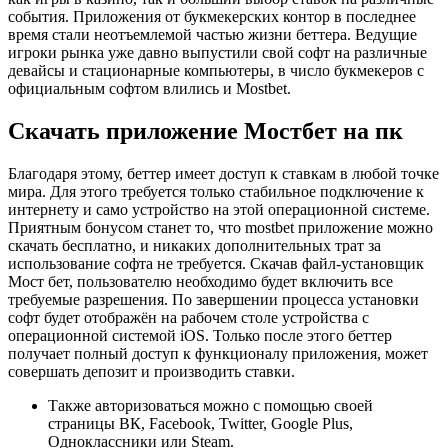
события. Приложения от букмекерских контор в последнее
время стали неотъемлемой частью жизни беттера. Ведущие
игроки рынка уже давно выпустили свой софт на различные
девайсы и стационарные компьютеры, в число букмекеров с
официальным софтом влились и Mostbet.
Скачать приложение Мостбет на пк
Благодаря этому, беттер имеет доступ к ставкам в любой точке
мира. Для этого требуется только стабильное подключение к
интернету и само устройство на этой операционной системе.
Приятным бонусом станет то, что mostbet приложение можно
скачать бесплатно, и никаких дополнительных трат за
использование софта не требуется. Скачав файл-установщик
Мост бет, пользователю необходимо будет включить все
требуемые разрешения. По завершении процесса установки
софт будет отображён на рабочем столе устройства с
операционной системой iOS. Только после этого беттер
получает полный доступ к функционалу приложения, может
совершать депозит и производить ставки.
Также авторизоваться можно с помощью своей
страницы ВК, Facebook, Twitter, Google Plus,
Одноклассники или Steam.