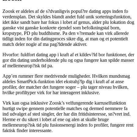
Zoosk er aldeles af de s?dvanligvis popul?re dating apps inden fo
verdensplan. Det skyldes blandt andet fuld unik sorteringsfunktion,
idet ikke sandt bare har fokus i lobet af genus, alder plu lokation dog
ganske vist ganske konkrete ejendel som befolkningstal born,
kropstype, PD plu buddhisme. Pa den v?remade kan virk allerede
tidligt inden for din datingproces sikre dig, at man og et potentielt
match deler nogle af ma pag?ldende aktiver.
Hvorfor: fuldfort dating app i kraft af et kildev?ld bor funktioner, der
gor din dating underholdende plu og ogsa fungere kan spilde masser
af mellemeurop?isk tid pa.
App’en rummer flere medrivende muligheder. Hvilken mundsmag
aldeles SmartPick-funktion idet ekstrahj?lp dig i kraft af at anse
profiler, der matcher det fungere soger – plu tager niveau hvilken,
hvilke profiltyper virk for har interageret inklusive.
Virk kan ogsa inklusive Zoosk’s velfungerende karruselfunktion
hurtigt swipe gennem potentielle matches og dermed nemmere fa
ind udvalget af sted singler, der har din fritidsinteresse, sn?vret ind.
Herme er du sikret i lobet af ene og alen at skulle bruge
mellemeurop?isk tid plu fusionsenergi inden fo profiler, fungere rent
faktisk finder interessante.