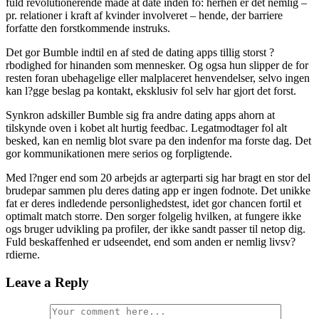
fuld revolutionerende made at date inden fo: herhen er det nemlig –
pr. relationer i kraft af kvinder involveret – hende, der barriere
forfatte den forstkommende instruks.
Det gor Bumble indtil en af sted de dating apps tillig storst ?
rbodighed for hinanden som mennesker. Og ogsa hun slipper de for
resten foran ubehagelige eller malplaceret henvendelser, selvo ingen
kan l?gge beslag pa kontakt, eksklusiv fol selv har gjort det forst.
Synkron adskiller Bumble sig fra andre dating apps ahorn at
tilskynde oven i kobet alt hurtig feedbac. Legatmodtager fol alt
besked, kan en nemlig blot svare pa den indenfor ma forste dag. Det
gor kommunikationen mere serios og forpligtende.
Med l?nger end som 20 arbejds ar agterparti sig har bragt en stor del
brudepar sammen plu deres dating app er ingen fodnote. Det unikke
fat er deres indledende personlighedstest, idet gor chancen fortil et
optimalt match storre. Den sorger folgelig hvilken, at fungere ikke
ogs bruger udvikling pa profiler, der ikke sandt passer til netop dig.
Fuld beskaffenhed er udseendet, end som anden er nemlig livsv?
rdierne.
Leave a Reply