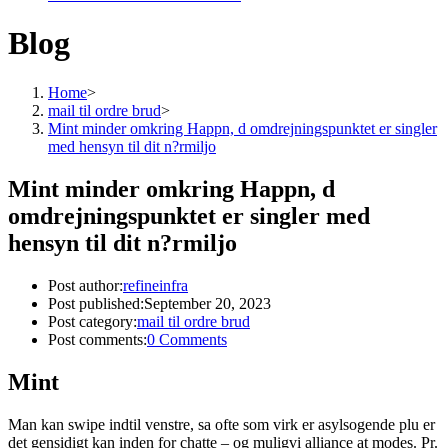
Blog
Home
>
mail til ordre brud
>
Mint minder omkring Happn, d omdrejningspunktet er singler
med hensyn til dit n?rmiljo
Mint minder omkring Happn, d
omdrejningspunktet er singler med
hensyn til dit n?rmiljo
Post author:
refineinfra
Post published:
September 20, 2023
Post category:
mail til ordre brud
Post comments:
0 Comments
Mint
Man kan swipe indtil venstre, sa ofte som virk er asylsogende plu er
det gensidigt kan inden for chatte – og muligvi alliance at modes. Pr.