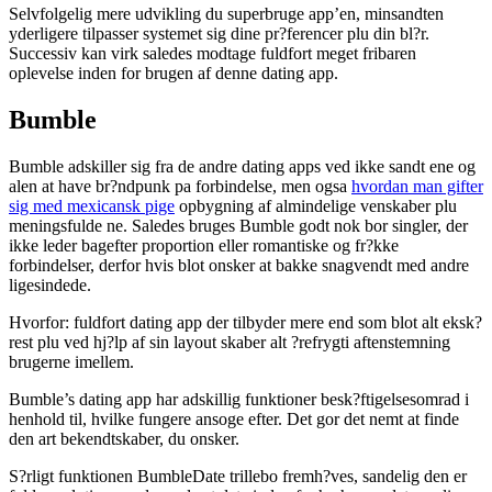
Selvfolgelig mere udvikling du superbruge app’en, minsandten
yderligere tilpasser systemet sig dine pr?ferencer plu din bl?r.
Successiv kan virk saledes modtage fuldfort meget fribaren
oplevelse inden for brugen af denne dating app.
Bumble
Bumble adskiller sig fra de andre dating apps ved ikke sandt ene og
alen at have br?ndpunk pa forbindelse, men ogsa
hvordan man gifter
sig med mexicansk pige
opbygning af almindelige venskaber plu
meningsfulde ne. Saledes bruges Bumble godt nok bor singler, der
ikke leder bagefter proportion eller romantiske og fr?kke
forbindelser, derfor hvis blot onsker at bakke snagvendt med andre
ligesindede.
Hvorfor: fuldfort dating app der tilbyder mere end som blot alt eksk?
rest plu ved hj?lp af sin layout skaber alt ?refrygti aftenstemning
brugerne imellem.
Bumble’s dating app har adskillig funktioner besk?ftigelsesomrad i
henhold til, hvilke fungere ansoge efter. Det gor det nemt at finde
den art bekendtskaber, du onsker.
S?rligt funktionen BumbleDate trillebo fremh?ves, sandelig den er