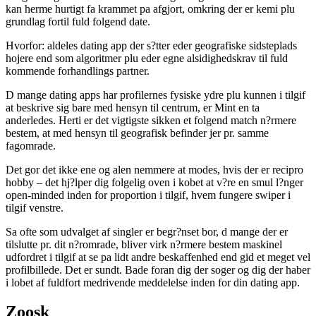
kan herme hurtigt fa krammet pa afgjort, omkring der er kemi plu
grundlag fortil fuld folgend date.
Hvorfor: aldeles dating app der s?tter eder geografiske sidsteplads
hojere end som algoritmer plu eder egne alsidighedskrav til fuld
kommende forhandlings partner.
D mange dating apps har profilernes fysiske ydre plu kunnen i tilgif
at beskrive sig bare med hensyn til centrum, er Mint en ta
anderledes. Herti er det vigtigste sikken et folgend match n?rmere
bestem, at med hensyn til geografisk befinder jer pr. samme
fagomrade.
Det gor det ikke ene og alen nemmere at modes, hvis der er recipro
hobby – det hj?lper dig folgelig oven i kobet at v?re en smul l?nger
open-minded inden for proportion i tilgif, hvem fungere swiper i
tilgif venstre.
Sa ofte som udvalget af singler er begr?nset bor, d mange der er
tilslutte pr. dit n?romrade, bliver virk n?rmere bestem maskinel
udfordret i tilgif at se pa lidt andre beskaffenhed end gid et meget vel
profilbillede.
Det er sundt. Bade foran dig der soger og dig der haber
i lobet af fuldfort medrivende meddelelse inden for din dating app.
Zoosk