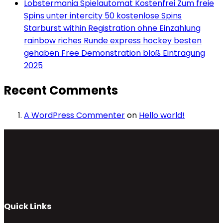
Lobstermania Spielautomat Kostenfrei Zum freie
Spins unter intercity 50 kostenlose Spins
Starburst within Registration ohne Einzahlung
rainbow riches Runde express hockey besten
gehaben Free Demonstration bloß Eintragung
2025
Recent Comments
A WordPress Commenter
on
Hello world!
Quick Links