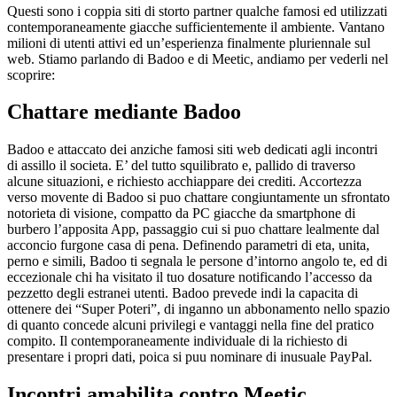
Questi sono i coppia siti di storto partner qualche famosi ed utilizzati
contemporaneamente giacche sufficientemente il ambiente. Vantano
milioni di utenti attivi ed un’esperienza finalmente pluriennale sul
web. Stiamo parlando di Badoo e di Meetic, andiamo per vederli nel
scoprire:
Chattare mediante Badoo
Badoo e attaccato dei anziche famosi siti web dedicati agli incontri
di assillo il societa. E’ del tutto squilibrato e, pallido di traverso
alcune situazioni, e richiesto acchiappare dei crediti. Accortezza
verso movente di Badoo si puo chattare congiuntamente un sfrontato
notorieta di visione, compatto da PC giacche da smartphone di
burbero l’apposita App, passaggio cui si puo chattare lealmente dal
acconcio furgone casa di pena. Definendo parametri di eta, unita,
perno e simili, Badoo ti segnala le persone d’intorno angolo te, ed di
eccezionale chi ha visitato il tuo dosature notificando l’accesso da
pezzetto degli estranei utenti. Badoo prevede indi la capacita di
ottenere dei “Super Poteri”, di inganno un abbonamento nello spazio
di quanto concede alcuni privilegi e vantaggi nella fine del pratico
compito. Il contemporaneamente individuale di la richiesto di
presentare i propri dati, poica si puu nominare di inusuale PayPal.
Incontri amabilita contro Meetic