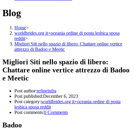
Blog
Home
>
worldbrides.org it+oceania ordine di posta lesbica sposa
reddit
>
Migliori Siti nello spazio di libero: Chattare online vertice
attrezzo di Badoo e Meetic
Migliori Siti nello spazio di libero:
Chattare online vertice attrezzo di Badoo
e Meetic
Post author:
refineinfra
Post published:
December 6, 2023
Post category:
worldbrides.org it+oceania ordine di posta
lesbica sposa reddit
Post comments:
0 Comments
Badoo