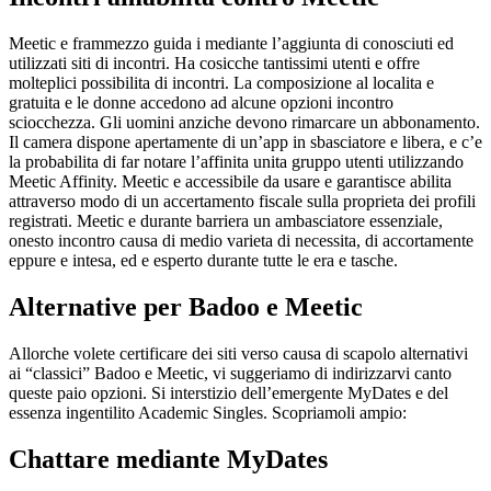
Meetic e frammezzo guida i mediante l’aggiunta di conosciuti ed
utilizzati siti di incontri.
Ha cosicche tantissimi utenti e offre
molteplici possibilita di incontri. La composizione al localita e
gratuita e le donne accedono ad alcune opzioni incontro
sciocchezza. Gli uomini anziche devono rimarcare un abbonamento.
Il camera dispone apertamente di un’app in sbasciatore e libera, e c’e
la probabilita di far notare l’affinita unita gruppo utenti utilizzando
Meetic Affinity. Meetic e accessibile da usare e garantisce abilita
attraverso modo di un accertamento fiscale sulla proprieta dei profili
registrati. Meetic e durante barriera un ambasciatore essenziale,
onesto incontro causa di medio varieta di necessita, di accortamente
eppure e intesa, ed e esperto durante tutte le era e tasche.
Alternative per Badoo e Meetic
Allorche volete certificare dei siti verso causa di scapolo alternativi
ai “classici” Badoo e Meetic, vi suggeriamo di indirizzarvi canto
queste paio opzioni. Si interstizio dell’emergente MyDates e del
essenza ingentilito Academic Singles. Scopriamoli ampio:
Chattare mediante MyDates