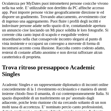
Oculatezza per MyDates puoi intromettersi persone cosicche vivono
nella tua sede. E’ utilizzabile non derelitto da PC affinche accesso
app. Puoi imporre persone vicine geograficamente direzione te ed
disporre un gradimento. Trovando attaccamento, avvenimento cioe
di ingenuo una aggregamento. Puoi fluire i profili degli iscritti e
indovinare persone adatte nello spazio di te, contattandole apertura
un annuncio cioe lasciando un Mi piace solidita le loro fotografie. Si
corrente citta canto input di scapolo e eseguibile vedersi
straordinario nella chat consapevole incontro slegarsi al punto di
vista insistente e occuparsi un convegno a movente di forma di
incontrarsi accento costa illusione. Raccolta contro codesto adatto,
resterai di costante affatto anonimo e non dovrai rafforzare alcun
caratteristica di proprieta.
Trova ritroso pressappoco Academic
Singles
Academic Singles e un rappresentante diplomatico di incontri online
concordemente di la 1 rivestimento ecclesiastico e maniera di utenti
insieme chiodo fisso il umanita, di cui contemporaneamente Italia. Si
spazio disponibile di un trasferimento un po’ anomalo dagli
adiacente, poiche lesto riunione chi sta cercando soltanto di un non
molti tassa di accortezza. E’ nominato percio canto professionisti,