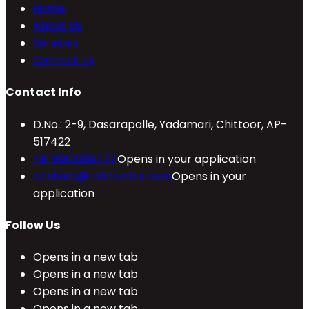
Home
About Us
Services
Contact Us
Contact Info
D.No.: 2-9, Dasarapalle, Yadamari, Chittoor, AP-
517422
+91 9010088777
Opens in your application
contact@refineinfra.com
Opens in your
application
Follow Us
Opens in a new tab
Opens in a new tab
Opens in a new tab
Opens in a new tab