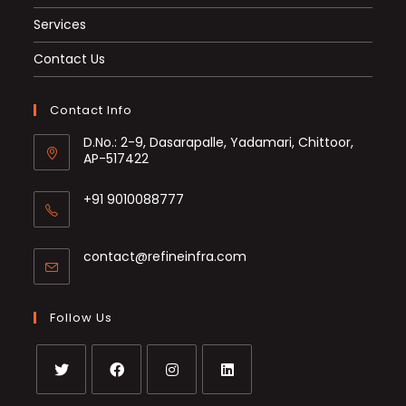
Services
Contact Us
Contact Info
D.No.: 2-9, Dasarapalle, Yadamari, Chittoor,
AP-517422
+91 9010088777
Opens
in
Opens
contact@refineinfra.com
your
in
application
your
application
Follow Us
Opens
Opens
Opens
Opens