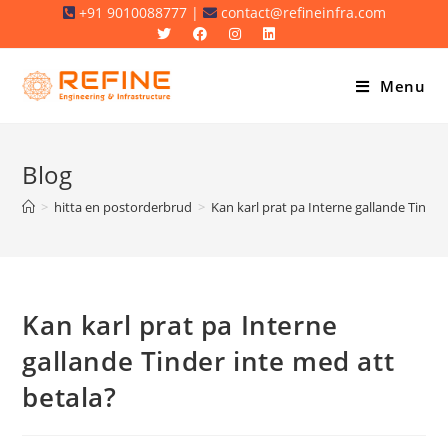
Skip
+91 9010088777 |
contact@refineinfra.com
to
content
Menu
Blog
>
hitta en postorderbrud
>
Kan karl prat pa Interne gallande Tinder
Kan karl prat pa Interne
gallande Tinder inte med att
betala?