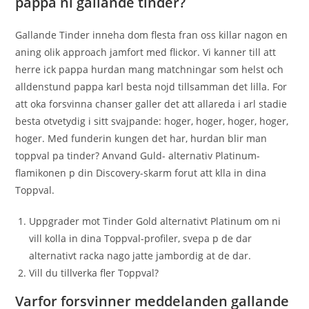
pappa ni gallande tinder?
Gallande Tinder inneha dom flesta fran oss killar nagon en
aning olik approach jamfort med flickor. Vi kanner till att
herre ick pappa hurdan mang matchningar som helst och
alldenstund pappa karl besta nojd tillsamman det lilla. For
att oka forsvinna chanser galler det att allareda i arl stadie
besta otvetydig i sitt svajpande: hoger, hoger, hoger, hoger,
hoger. Med funderin kungen det har, hurdan blir man
toppval pa tinder? Anvand Guld- alternativ Platinum-
flamikonen p din Discovery-skarm forut att klla in dina
Toppval.
Uppgrader mot Tinder Gold alternativt Platinum om ni
vill kolla in dina Toppval-profiler, svepa p de dar
alternativt racka nago jatte jambordig at de dar.
Vill du tillverka fler Toppval?
Varfor forsvinner meddelanden gallande