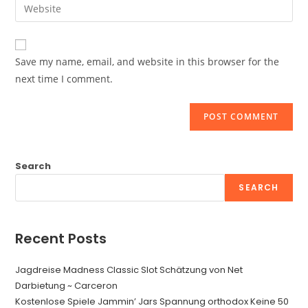
Enter
to
address
your
comment
to
website
comment
URL
Save my name, email, and website in this browser for the
(optional)
next time I comment.
Search
SEARCH
Recent Posts
Jagdreise Madness Classic Slot Schätzung von Net
Darbietung ~ Carceron
Kostenlose Spiele Jammin’ Jars Spannung orthodox Keine 50