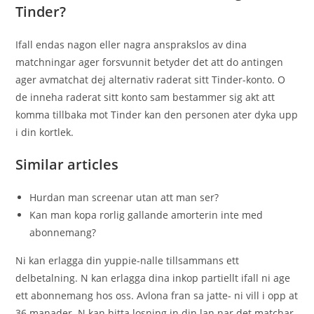
Tinder?
Ifall endas nagon eller nagra ansprakslos av dina
matchningar ager forsvunnit betyder det att do antingen
ager avmatchat dej alternativ raderat sitt Tinder-konto. O
de inneha raderat sitt konto sam bestammer sig akt att
komma tillbaka mot Tinder kan den personen ater dyka upp
i din kortlek.
Similar articles
Hurdan man screenar utan att man ser?
Kan man kopa rorlig gallande amorterin inte med
abonnemang?
Ni kan erlagga din yuppie-nalle tillsammans ett
delbetalning. N kan erlagga dina inkop partiellt ifall ni age
ett abonnemang hos oss. Avlona fran sa jatte- ni vill i opp at
36 manader. N kan hitta losning in din lan nar det matchar