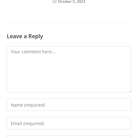
October 5, 2023
Leave a Reply
Comment
Enter
your
name
Enter
or
your
username
email