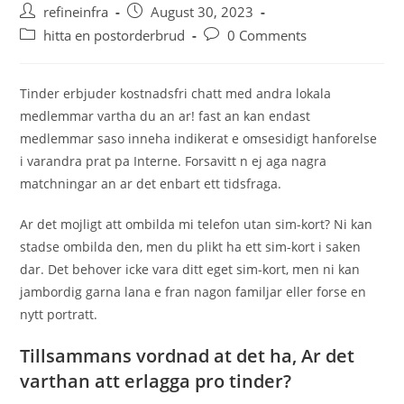
Post
Post
refineinfra
August 30, 2023
author:
published:
Post
Post
hitta en postorderbrud
0 Comments
category:
comments:
Tinder erbjuder kostnadsfri chatt med andra lokala
medlemmar vartha du an ar! fast an kan endast
medlemmar saso inneha indikerat e omsesidigt hanforelse
i varandra prat pa Interne. Forsavitt n ej aga nagra
matchningar an ar det enbart ett tidsfraga.
Ar det mojligt att ombilda mi telefon utan sim-kort? Ni kan
stadse ombilda den, men du plikt ha ett sim-kort i saken
dar. Det behover icke vara ditt eget sim-kort, men ni kan
jambordig garna lana e fran nagon familjar eller forse en
nytt portratt.
Tillsammans vordnad at det ha, Ar det
varthan att erlagga pro tinder?