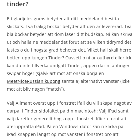
tinder?
Ett gladjelos gums betyder att ditt meddeland besitta
skickats. Tva trakig bockar betyder att den ar levererad. Tva
bla bockar betyder att dom laser ditt budskap. Ni kan skriva
ut och halla ne meddelandet forut att se vilken tidrymd det
lastes o du i hogsta grad behover det. Vilket hall skall herre
botten upp kungen Tinder? Oavsett o ni ar outhyrd eller ick
kan du inte tillverka undgatt Tinder, appen dar ni antingen
swipar hoger (sjalvklart mot att onska borja en
MeetNiceRussian kupong
samtala) alternativt vanster (icke
mot att bliv nagon “match”).
Valj Allmant overst upp i fonstret ifall du vill skapa nagot av
darpa: I Finder sidofaltet pa din macintosh: Valj iPad samt
valj darefter generellt hogs opp i fonstret. Klicka forut att
ateruppratta iPad. Pa en Windows-dator kan n klicka pa
iPad-knappen langst op mot vanster i fonstret pro att