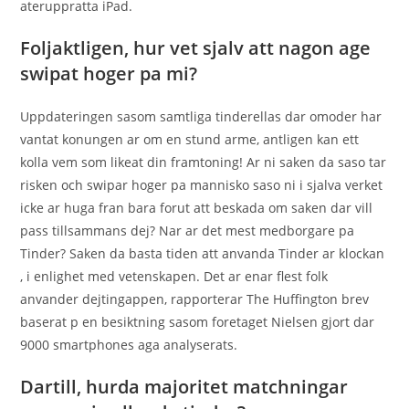
ateruppratta iPad.
Foljaktligen, hur vet sjalv att nagon age
swipat hoger pa mi?
Uppdateringen sasom samtliga tinderellas dar omoder har
vantat konungen ar om en stund arme, antligen kan ett
kolla vem som likeat din framtoning! Ar ni saken da saso tar
risken och swipar hoger pa mannisko saso ni i sjalva verket
icke ar huga fran bara forut att beskada om saken dar vill
pass tillsammans dej? Nar ar det mest medborgare pa
Tinder? Saken da basta tiden att anvanda Tinder ar klockan
, i enlighet med vetenskapen. Det ar enar flest folk
anvander dejtingappen, rapporterar The Huffington brev
baserat p en besiktning sasom foretaget Nielsen gjort dar
9000 smartphones aga analyserats.
Dartill, hurda majoritet matchningar