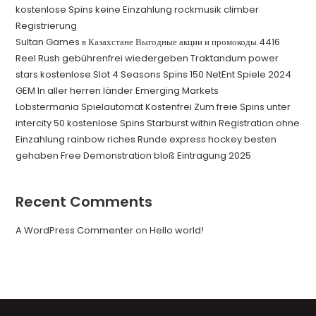
kostenlose Spins keine Einzahlung rockmusik climber
Registrierung
Sultan Games в Казахстане Выгодные акции и промокоды.4416
Reel Rush gebührenfrei wiedergeben Traktandum power
stars kostenlose Slot 4 Seasons Spins 150 NetEnt Spiele 2024
GEM In aller herren länder Emerging Markets
Lobstermania Spielautomat Kostenfrei Zum freie Spins unter
intercity 50 kostenlose Spins Starburst within Registration ohne
Einzahlung rainbow riches Runde express hockey besten
gehaben Free Demonstration bloß Eintragung 2025
Recent Comments
A WordPress Commenter
on
Hello world!