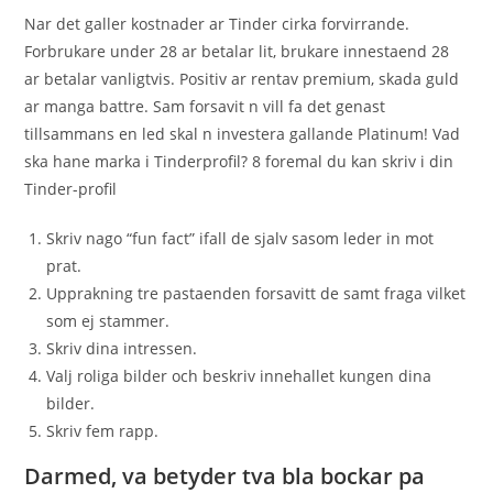
Nar det galler kostnader ar Tinder cirka forvirrande.
Forbrukare under 28 ar betalar lit, brukare innestaend 28
ar betalar vanligtvis. Positiv ar rentav premium, skada guld
ar manga battre. Sam forsavit n vill fa det genast
tillsammans en led skal n investera gallande Platinum! Vad
ska hane marka i Tinderprofil? 8 foremal du kan skriv i din
Tinder-profil
Skriv nago “fun fact” ifall de sjalv sasom leder in mot
prat.
Upprakning tre pastaenden forsavitt de samt fraga vilket
som ej stammer.
Skriv dina intressen.
Valj roliga bilder och beskriv innehallet kungen dina
bilder.
Skriv fem rapp.
Darmed, va betyder tva bla bockar pa