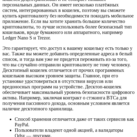
персональных данных. Он имеет несколько платёжных
систем, интегрированных в кошелек, поэтому вы сможете
купить криптовалюту без необходимости покидать мобильное
приложение. Если вы хотите хранить большое количество
криптовалюты, то лучше использовать более безопасный тип
кошельков, вроде бумажного или аппаратного, например
Ledger Nano S и Trezor.
Это гарантирует, что доступ к вашему кошельку есть только у
вас. Также вы можете добавить определенные адреса в белый
список, и тогда вам уже не придется переживать из-за того,
что вы случайно отправили криптовалюту не тому человеку.
Десктопный кошелек отличается от прочих программных
кошельков высоким уровнем защиты. Главное, при его
установке удостовериться в отсутствии вирусов или
вредоносных программ на устройстве. Десктоп-кошелек
обеспечивает максимальный уровень безопасности цифрового
актива. Например, заключая контракт о стэкинга ВТСа для
получения пассивного дохода, основным условием является
наличие десктопного хранилища.
Способ хранения отличается даже от таких сервисов как
PayPal.
Пользователи владеют одной акцией, а валидаторы
Odsy — другими.