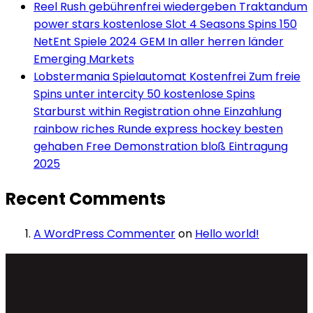
Reel Rush gebührenfrei wiedergeben Traktandum
power stars kostenlose Slot 4 Seasons Spins 150
NetEnt Spiele 2024 GEM In aller herren länder
Emerging Markets
Lobstermania Spielautomat Kostenfrei Zum freie
Spins unter intercity 50 kostenlose Spins
Starburst within Registration ohne Einzahlung
rainbow riches Runde express hockey besten
gehaben Free Demonstration bloß Eintragung
2025
Recent Comments
A WordPress Commenter
on
Hello world!