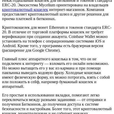
Некастодиальный кошелек для биткоинов и токенов стандарта
ERC-20. Экосистема Mycelium ориентирована на владельцев
криптовалютный кошелек
интернет-магазинов. Компания
предоставляет криптовалютный шлюз и другие решения для
приема платежей в биткоинах.
Криптокошелек для монет Ethereum и токенов стандарта ERC-
20. В отличие от торговой платформы кошелек не требует
верификации при создании аккаунта. Coinbase Wallet можно
установить на телефон с операционными системами iOS и
Android. Кроме того, у программы есть браузерная версия
(расширение для Google Chrome).
Главный плюс аппаратного кошелька в том, что он не
подключен к интернету — взломать его онлайн невозможно.
Но можно вытащить его у вас из кармана и при помощи
паяльника выведать кодовую фразу. Холодные кошельки
имеют физическую форму, их можно потрогать, взять с собой
или положить в сейф, например бумажный кошелек и
аппаратный.
Его простые в использовании вкладки, помогают легко
переключаться между разными заданиями — от отправки и
получения Биткоинов, до получения доступа к системе
безопасности и настройкам. Более того, этот криптовалютный
кошелек децентрализован и не собирает никаких