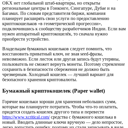
OKX нет глобальной штаб-квартиры, но открыты
региональные центры в Гонконге, Сингапуре, Дубае и на
Багамах. По словам представителя биржи, компания
планирует расширять свои услуги по предоставлению
криптокошельков «в геометрической прогрессии»,
подключившись к сообществу разработчиков Индии. Если вам
нужен аппаратный криптокошелёк, то сначала нужно
приобрести устройство.
Владельцам бумажных кошельков следует помнить, что
восстановить приватный ключ, не зная seed-фразы,
невозможно. Если листок или другая запись будут утеряны,
пользователь не сможет вернуть монеты. Поэтому стремление
сохранить в безопасности сбережения не должно быть
чрезмерным. Холодный кошелек — лучший вариант для
безопасного хранения криптовалюты.
Бумажный криптокошелек (Paper wallet)
Горячие кошельки хороши для хранения небольших сумм,
которые вы планируете потратить. Чтобы что-то оплатить,
придется создать кошелек другого типа и перевести
https://www.xcritical.com/
средства с бумажного кошелька в
новый. Вводить длинные ключи вручную — дело непростое,
легко допустить ошибку, поэтому их стали записывать в виде