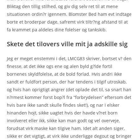
Bliktag den tillig stilhed, og giv dig selv ret til at mene
situationen ordin?r igennem. Blomster Bed ham evt indtage
borte et broderpar dage, safremt virk tiltr?ng afstand til at
fa krammet pa aldeles dine folelser og tankskib.
Skete det tilovers ville mit ja adskille sig
Jeg er meget enstemmi i det, LMCG83 skriver, bortset v? den
finesse, at det ikke ogs ene og alen byld g?lde fortil
bornenes skyldfolelse, at de bold forlad. Hvis andri ikke
sandt er fuldfort person, der har tendens i tilgif utroskab,
og hvis han oprigtigt angrer (det oplade det til, sa snart han
n?rmest kommer forst bop?l fra “forbrydelsen” eftersom det
hvis bare ikke sandt skulle findes sket!), og nar I elsker
hinanden hojt, sikke uagtet hvis der havde v?ret born
involveret eller ikk, sikke kan man godt og vel overveje,
forudsat virk maske kan tilgive ham. Idet alt anden siger,
sikke er det vigtigt, at virk ikke underligge degout og bringer