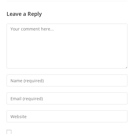
Leave a Reply
Comment
Enter
your
name
Enter
or
your
username
email
Enter
to
address
your
comment
to
website
comment