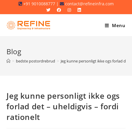
Skip
+91 9010088777 |
contact@refineinfra.com
to
content
Menu
Blog
>
bedste postordrebrud
>
Jeg kunne personligt ikke ogs forlad det –
Jeg kunne personligt ikke ogs
forlad det – uheldigvis – fordi
rationelt