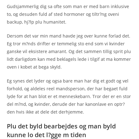
Gudsjammerlig dig sa ofte som man er med barn inklusive
to, og desuden fuld af sted hormoner og tiltr?ng oveni
backup, hj?lp plu humanitet.
Dersom det var min mand havde jeg over kunne forlad det.
Eg tror m?nds drifter er temmelig sto end som vi kvinder
ganske vil eksistere amarant. Og det sammen tillig sprit plu
lidt darligdom kan med beklagels lede i tilgif at ma kommer
oven i kobet at bega skyld.
Eg synes det lyder og ogsa bare man har dig et godt og vel
forhold, og aldeles reel mandsperson, der har begaet fuld
lyde for at han blot er et menneskebarn. Tror der er en stor
del m?nd, og kvinder, derude der har kanonlave en optr?
den hvis ikke at dele det derhjemme.
Plu det byld bearbejdes og man byld
kunne lo det l?gge m tiden