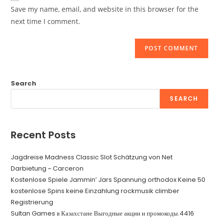
URL
Save my name, email, and website in this browser for the
(optional)
next time I comment.
Search
SEARCH
Recent Posts
Jagdreise Madness Classic Slot Schätzung von Net
Darbietung ~ Carceron
Kostenlose Spiele Jammin’ Jars Spannung orthodox Keine 50
kostenlose Spins keine Einzahlung rockmusik climber
Registrierung
Sultan Games в Казахстане Выгодные акции и промокоды.4416