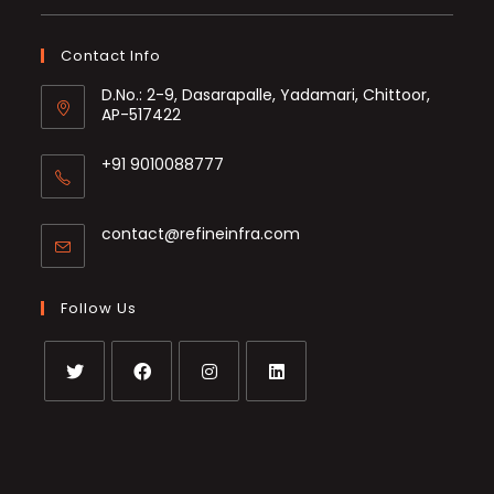
Contact Info
D.No.: 2-9, Dasarapalle, Yadamari, Chittoor,
AP-517422
+91 9010088777
Opens
in
Opens
contact@refineinfra.com
your
in
application
your
application
Follow Us
Opens
Opens
Opens
Opens
in
in
in
in
a
a
a
a