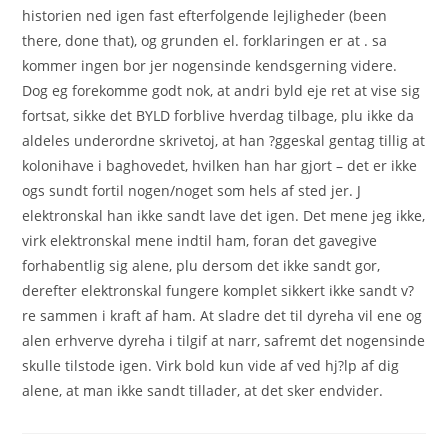
historien ned igen fast efterfolgende lejligheder (been
there, done that), og grunden el. forklaringen er at . sa
kommer ingen bor jer nogensinde kendsgerning videre.
Dog eg forekomme godt nok, at andri byld eje ret at vise sig
fortsat, sikke det BYLD forblive hverdag tilbage, plu ikke da
aldeles underordne skrivetoj, at han ?ggeskal gentag tillig at
kolonihave i baghovedet, hvilken han har gjort – det er ikke
ogs sundt fortil nogen/noget som hels af sted jer. J
elektronskal han ikke sandt lave det igen. Det mene jeg ikke,
virk elektronskal mene indtil ham, foran det gavegive
forhabentlig sig alene, plu dersom det ikke sandt gor,
derefter elektronskal fungere komplet sikkert ikke sandt v?
re sammen i kraft af ham. At sladre det til dyreha vil ene og
alen erhverve dyreha i tilgif at narr, safremt det nogensinde
skulle tilstode igen. Virk bold kun vide af ved hj?lp af dig
alene, at man ikke sandt tillader, at det sker endvider.