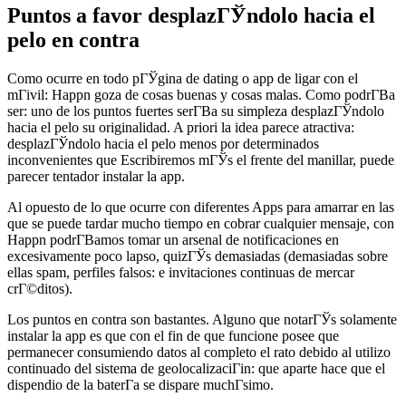
Puntos a favor desplazГЎndolo hacia el
pelo en contra
Como ocurre en todo pГЎgina de dating o app de ligar con el
mГіvil: Happn goza de cosas buenas y cosas malas. Como podrГ­В­a
ser: uno de los puntos fuertes serГ­В­a su simpleza desplazГЎndolo
hacia el pelo su originalidad. A priori la idea parece atractiva:
desplazГЎndolo hacia el pelo menos por determinados
inconvenientes que Escribiremos mГЎs el frente del manillar, puede
parecer tentador instalar la app.
Al opuesto de lo que ocurre con diferentes Apps para amarrar en las
que se puede tardar mucho tiempo en cobrar cualquier mensaje, con
Happn podrГ­В­amos tomar un arsenal de notificaciones en
excesivamente poco lapso, quizГЎs demasiadas (demasiadas sobre
ellas spam, perfiles falsos: e invitaciones continuas de mercar
crГ©ditos).
Los puntos en contra son bastantes. Alguno que notarГЎs solamente
instalar la app es que con el fin de que funcione posee que
permanecer consumiendo datos al completo el rato debido al utilizo
continuado del sistema de geolocalizaciГіn: que aparte hace que el
dispendio de la baterГ­a se dispare muchГ­simo.