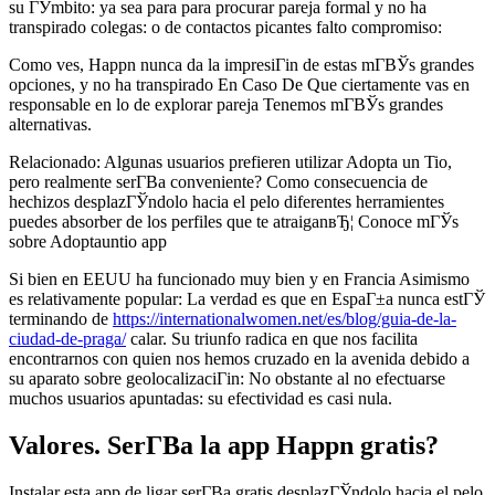
su ГЎmbito: ya sea para para procurar pareja formal y no ha
transpirado colegas: o de contactos picantes falto compromiso:
Como ves, Happn nunca da la impresiГіn de estas mГ­ВЎs grandes
opciones, y no ha transpirado En Caso De Que ciertamente vas en
responsable en lo de explorar pareja Tenemos mГ­ВЎs grandes
alternativas.
Relacionado: Algunas usuarios prefieren utilizar Adopta un Tio,
pero realmente serГ­В­a conveniente? Como consecuencia de
hechizos desplazГЎndolo hacia el pelo diferentes herramientes
puedes absorber de los perfiles que te atraiganвЂ¦ Conoce mГЎs
sobre Adoptauntio app
Si bien en EEUU ha funcionado muy bien y en Francia Asimismo
es relativamente popular: La verdad es que en EspaГ±a nunca estГЎ
terminando de
https://internationalwomen.net/es/blog/guia-de-la-
ciudad-de-praga/
calar. Su triunfo radica en que nos facilita
encontrarnos con quien nos hemos cruzado en la avenida debido a
su aparato sobre geolocalizaciГіn: No obstante al no efectuarse
muchos usuarios apuntadas: su efectividad es casi nula.
Valores. SerГ­В­a la app Happn gratis?
Instalar esta app de ligar serГ­В­a gratis desplazГЎndolo hacia el pelo