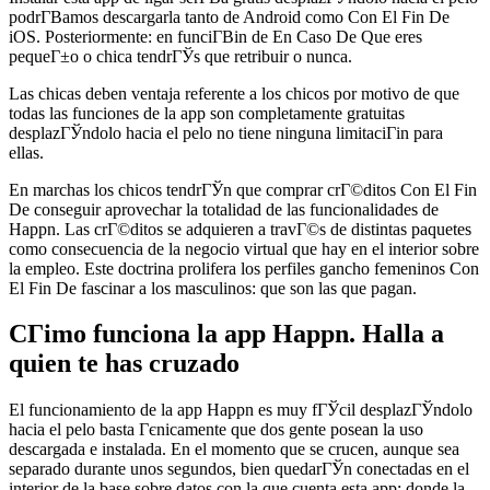
podrГ­В­amos descargarla tanto de Android como Con El Fin De
iOS. Posteriormente: en funciГ­Віn de En Caso De Que eres
pequeГ±o o chica tendrГЎs que retribuir o nunca.
Las chicas deben ventaja referente a los chicos por motivo de que
todas las funciones de la app son completamente gratuitas
desplazГЎndolo hacia el pelo no tiene ninguna limitaciГіn para
ellas.
En marchas los chicos tendrГЎn que comprar crГ©ditos Con El Fin
De conseguir aprovechar la totalidad de las funcionalidades de
Happn. Las crГ©ditos se adquieren a travГ©s de distintas paquetes
como consecuencia de la negocio virtual que hay en el interior sobre
la empleo. Este doctrina prolifera los perfiles gancho femeninos Con
El Fin De fascinar a los masculinos: que son las que pagan.
CГіmo funciona la app Happn. Halla a
quien te has cruzado
El funcionamiento de la app Happn es muy fГЎcil desplazГЎndolo
hacia el pelo basta Гєnicamente que dos gente posean la uso
descargada e instalada. En el momento que se crucen, aunque sea
separado durante unos segundos, bien quedarГЎn conectadas en el
interior de la base sobre datos con la que cuenta esta app: donde la