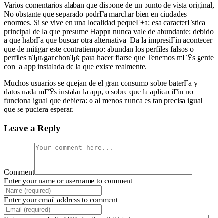
Varios comentarios alaban que dispone de un punto de vista original,
No obstante que separado podrГ­a marchar bien en ciudades
enormes. Si se vive en una localidad pequeГ±a: esa caracterГ­stica
principal de la que presume Happn nunca vale de abundante: debido
a que habrГ­a que buscar otra alternativa. Da la impresiГіn acontecer
que de mitigar este contratiempo: abundan los perfiles falsos o
perfiles вЂњganchoвЂќ para hacer fiarse que Tenemos mГЎs gente
con la app instalada de la que existe realmente.
Muchos usuarios se quejan de el gran consumo sobre baterГ­a y
datos nada mГЎs instalar la app, o sobre que la aplicaciГіn no
funciona igual que debiera: o al menos nunca es tan precisa igual
que se pudiera esperar.
Leave a Reply
Comment
Enter your name or username to comment
Enter your email address to comment