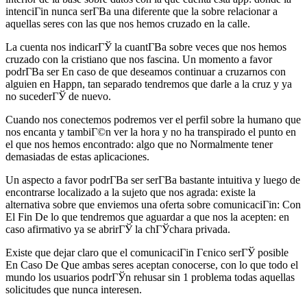
intenciГіn nunca serГ­В­a una diferente que la sobre relacionar a
aquellas seres con las que nos hemos cruzado en la calle.
La cuenta nos indicarГЎ la cuantГ­В­a sobre veces que nos hemos
cruzado con la cristiano que nos fascina. Un momento a favor
podrГ­В­a ser En caso de que deseamos continuar a cruzarnos con
alguien en Happn, tan separado tendremos que darle a la cruz y ya
no sucederГЎ de nuevo.
Cuando nos conectemos podremos ver el perfil sobre la humano que
nos encanta y tambiГ©n ver la hora y no ha transpirado el punto en
el que nos hemos encontrado: algo que no Normalmente tener
demasiadas de estas aplicaciones.
Un aspecto a favor podrГ­В­a ser serГ­В­a bastante intuitiva y luego de
encontrarse localizado a la sujeto que nos agrada: existe la
alternativa sobre que enviemos una oferta sobre comunicaciГіn: Con
El Fin De lo que tendremos que aguardar a que nos la acepten: en
caso afirmativo ya se abrirГЎ la chГЎchara privada.
Existe que dejar claro que el comunicaciГіn Гєnico serГЎ posible
En Caso De Que ambas seres aceptan conocerse, con lo que todo el
mundo los usuarios podrГЎn rehusar sin 1 problema todas aquellas
solicitudes que nunca interesen.