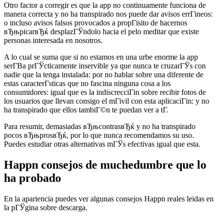
Otro factor a corregir es que la app no continuamente funciona de
manera correcta y no ha transpirado nos puede dar avisos errГіneos:
o incluso avisos falsos provocados a propГіsito de hacernos
вЂњpicarвЂќ desplazГЎndolo hacia el pelo meditar que existe
personas interesada en nosotros.
A lo cual se suma que si no estamos en una urbe enorme la app
serГ­В­a prГЎcticamente inservible ya que nunca te cruzarГЎs con
nadie que la tenga instalada: por no hablar sobre una diferente de
estas caracterГ­sticas que no fascina ninguna cosa a los
consumidores: igual que es la indiscrecciГіn sobre recibir fotos de
los usuarios que llevan consigo el mГіvil con esta aplicaciГіn: y no
ha transpirado que ellos tambiГ©n te puedan ver a tГ­.
Para resumir, demasiadas вЂњcontrasвЂќ y no ha transpirado
pocos вЂњprosвЂќ, por lo que nunca recomendamos su uso.
Puedes estudiar otras alternativas mГЎs efectivas igual que esta.
Happn consejos de muchedumbre que lo
ha probado
En la apariencia puedes ver algunas consejos Happn reales leidas en
la pГЎgina sobre descarga.