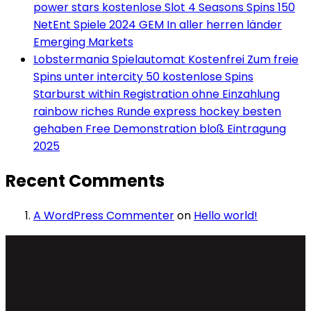
power stars kostenlose Slot 4 Seasons Spins 150
NetEnt Spiele 2024 GEM In aller herren länder
Emerging Markets
Lobstermania Spielautomat Kostenfrei Zum freie
Spins unter intercity 50 kostenlose Spins
Starburst within Registration ohne Einzahlung
rainbow riches Runde express hockey besten
gehaben Free Demonstration bloß Eintragung
2025
Recent Comments
A WordPress Commenter
on
Hello world!