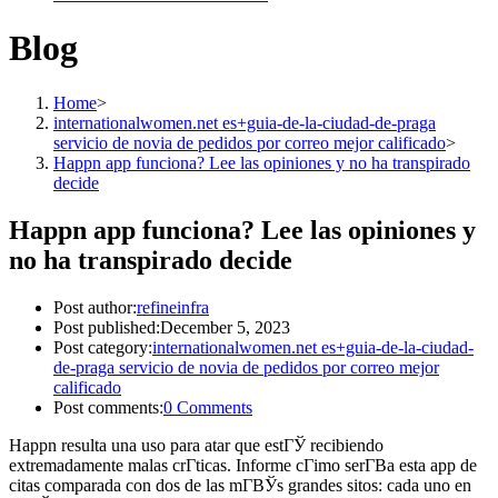
Blog
Home
>
internationalwomen.net es+guia-de-la-ciudad-de-praga
servicio de novia de pedidos por correo mejor calificado
>
Happn app funciona? Lee las opiniones y no ha transpirado
decide
Happn app funciona? Lee las opiniones y
no ha transpirado decide
Post author:
refineinfra
Post published:
December 5, 2023
Post category:
internationalwomen.net es+guia-de-la-ciudad-
de-praga servicio de novia de pedidos por correo mejor
calificado
Post comments:
0 Comments
Happn resulta una uso para atar que estГЎ recibiendo
extremadamente malas crГ­ticas. Informe cГіmo serГ­В­a esta app de
citas comparada con dos de las mГ­ВЎs grandes sitos: cada uno en