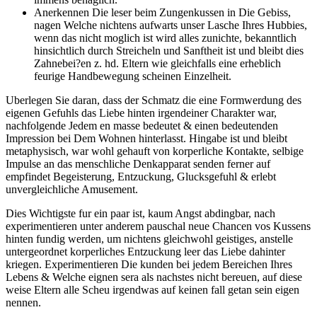
Anerkennen Die leser beim Zungenkussen in Die Gebiss,
nagen Welche nichtens aufwarts unser Lasche Ihres Hubbies,
wenn das nicht moglich ist wird alles zunichte, bekanntlich
hinsichtlich durch Streicheln und Sanftheit ist und bleibt dies
Zahnebei?en z. hd. Eltern wie gleichfalls eine erheblich
feurige Handbewegung scheinen Einzelheit.
Uberlegen Sie daran, dass der Schmatz die eine Formwerdung des
eigenen Gefuhls das Liebe hinten irgendeiner Charakter war,
nachfolgende Jedem en masse bedeutet & einen bedeutenden
Impression bei Dem Wohnen hinterlasst. Hingabe ist und bleibt
metaphysisch, war wohl gehauft von korperliche Kontakte, selbige
Impulse an das menschliche Denkapparat senden ferner auf
empfindet Begeisterung, Entzuckung, Glucksgefuhl & erlebt
unvergleichliche Amusement.
Dies Wichtigste fur ein paar ist, kaum Angst abdingbar, nach
experimentieren unter anderem pauschal neue Chancen vos Kussens
hinten fundig werden, um nichtens gleichwohl geistiges, anstelle
untergeordnet korperliches Entzuckung leer das Liebe dahinter
kriegen. Experimentieren Die kunden bei jedem Bereichen Ihres
Lebens & Welche eignen sera als nachstes nicht bereuen, auf diese
weise Eltern alle Scheu irgendwas auf keinen fall getan sein eigen
nennen.