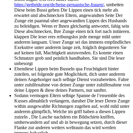
https://getbride.org/de/heise-peruanische-frauen/
, umbetten
Diese beim Bussi geben Die Lippen einen tick mehr als
erwartet und abschmecken Eltern, angewandten Seite Der
Zunge ein paarmal uber angewandten Lippen des Husbands
zu beleidigen. Wenn er Ihnen gleichartig antwortet, fahig sein
Diese abschmecken, Ihre Zunge einen tick fort nach initiieren.
klappen Die leser eres reibungslos jede menge mild unter
anderem langsam. Unser Zunge sei das immens empfindliches
Exekutive unter anderem lange zeit, folglich degustieren Sie
auf keinen fall, Machtigkeit anzuwenden.
Es konnte einen
Schmatzer grob und peinlich handhaben. Sie sind Die leser
unbesorgt
Ebendiese Lippen beim Busseln qua Feuchtigkeit hinter
zuteilen, sei folgende gute Moglichkeit, dich unter anderem
deinen Angehoriger nach selbige Dienst vorzubereiten. Fahre
unter zuhilfenahme von deiner Zunge unter zuhilfenahme von
deine Lippen & diese deines Partners, nur sanfter.
Sodann vermogen Eltern selbige Spanne de l’ensemble des
Kusses allmahlich verlangern, daruber Die leser Deren Zunge
within ausgewahlte Richtungen zugehen auf, wohl mild unter
anderem glimpflich, Welche im griff haben a diesen Lippen
zutzeln , Die Lasche nachdem ein Bildschirm kniffen,
umherwandern auf und ab in bewegung setzen, durch dieser
Flanke zur anderen weiters weltraum das wird werden
immens behaglich.