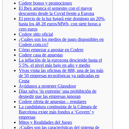
Codere bonos y promociones
El Ibex arranca el semestre con el mayor
descuento desde la Covid frente a Europa
El precio de la luz bajará este domingo un 20%,
hasta los 48,28 euros/MWh, con siete horas a
cero euros
Codere sitio oficial
¿Cuáles son los medios de pago disponibles en
Codere.com.co?
Cómo empezar a apostar en Codere
Codere casa de apuestas
La inflación de la eurozona desciende hasta el
5,5%, el nivel más bajo en año y medio
Vivas visita las oficinas de 888, una de las más
de 50 empresas tecnológicas ya radicadas en
Ceuta
Ayúdanos a proteger Glassdoor
Díaz salva ‘in extremis’ una prohibición de
despedir que las empresas ignoran
Codere oferta de apuestas – regulares
La candidatura continuista de la Cámara de
Barcelona exige más fondos a ‘Govern’ y
empresas
Mitos y Realidades del Juego
¿Cuáles son las características del sistema de