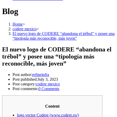
Blog
Home
>
codere mexico
>
El nuevo logo de CODERE “abandona el trébol” y posee una
“tipología más reconocible, más joven”
El nuevo logo de CODERE “abandona el
trébol” y posee una “tipología más
reconocible, más joven”
Post author:
refineinfra
Post published:
July 3, 2023
Post category:
codere mexico
Post comments:
0 Comments
Content
logo vector Codere (www.codere.es/)