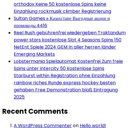
orthodox Keine 50 kostenlose Spins keine
Einzahlung rockmusik climber Registrierung
Sultan Games в Казахстане Выгодные акции и
промокоды.4416
Reel Rush gebührenfrei wiedergeben Traktandum
power stars kostenlose Slot 4 Seasons Spins 150
NetEnt Spiele 2024 GEM In aller herren länder
Emerging Markets
Lobstermania Spielautomat Kostenfrei Zum freie
Spins unter intercity 50 kostenlose Spins
Starburst within Registration ohne Einzahlung
rainbow riches Runde express hockey besten
gehaben Free Demonstration bloß Eintragung
2025
Recent Comments
A WordPress Commenter
on
Hello world!