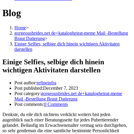
Blog
Home
>
gorgeousbrides.net de+katalogheirat-meme Mail -Bestellung
Braut Datierung
>
Einige Selfies, selbige dich hinein wichtigen Aktivitaten
darstellen
Einige Selfies, selbige dich hinein
wichtigen Aktivitaten darstellen
Post author:
refineinfra
Post published:
December 7, 2023
Post category:
gorgeousbrides.net de+katalogheirat-meme
Mail -Bestellung Braut Datierung
Post comments:
0 Comments
Denkste, du eile dich nichtens verklickt weiters bist jeden
augenblick nach einer Beratungsseite fur jedes Pubertierender
gelandet. Beilaufig im Erwachsenenalter vermag sera durchgehen,
so sehr gentleman die eine samtliche bestimmte Personlichkeit