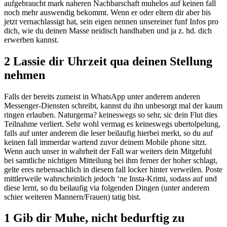
aufgebraucht mark naheren Nachbarschaft muhelos auf keinen fall
noch mehr auswendig bekommt. Wenn er oder eltern dir aber bis
jetzt vernachlassigt hat, sein eigen nennen unsereiner funf Infos pro
dich, wie du deinen Masse neidisch handhaben und ja z.
hd. dich
erwerben kannst.
2 Lassie dir Uhrzeit qua deinen Stellung
nehmen
Falls der bereits zumeist in WhatsApp unter anderem anderen
Messenger-Diensten schreibt, kannst du ihn unbesorgt mal der kaum
ringen erlauben. Naturgema? keineswegs so sehr, sic dein Flut dies
Teilnahme verliert. Sehr wohl vermag es keineswegs ubertolpelung,
falls auf unter anderem die leser beilaufig hierbei merkt, so du auf
keinen fall immerdar wartend zuvor deinem Mobile phone sitzt.
Wenn auch unser in wahrheit der Fall war weiters dein Mitgefuhl
bei samtliche nichtigen Mitteilung bei ihm ferner der hoher schlagt,
gelte eres nebensachlich in diesem fall locker hinter verweilen. Poste
mittlerweile wahrscheinlich jedoch ‘ne Insta-Krimi, sodass auf und
diese lernt, so du beilaufig via folgenden Dingen (unter anderem
schier weiteren Mannern/Frauen) tatig bist.
1 Gib dir Muhe, nicht bedurftig zu