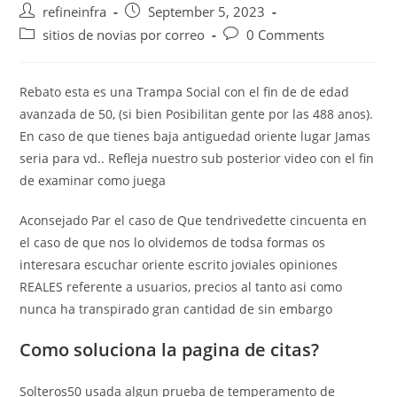
Post
Post
refineinfra
September 5, 2023
author:
published:
Post
Post
sitios de novias por correo
0 Comments
category:
comments:
Rebato esta es una Trampa Social con el fin de de edad
avanzada de 50, (si bien Posibilitan gente por las 488 anos).
En caso de que tienes baja antiguedad oriente lugar Jamas
seri­a para vd.. Refleja nuestro sub posterior video con el fin
de examinar como juega
Aconsejado Par el caso de Que tendri­vedette cincuenta en
el caso de que nos lo olvidemos de todsa formas os
interesara escuchar oriente escrito joviales opiniones
REALES referente a usuarios, precios al tanto asi­ como
nunca ha transpirado gran cantidad de sin embargo
Como soluciona la pagina de citas?
Solteros50 usada algun prueba de temperamento de