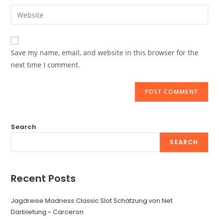
username
email
Enter
to
address
your
comment
to
website
comment
URL
Save my name, email, and website in this browser for the
(optional)
next time I comment.
Search
SEARCH
Recent Posts
Jagdreise Madness Classic Slot Schätzung von Net
Darbietung ~ Carceron