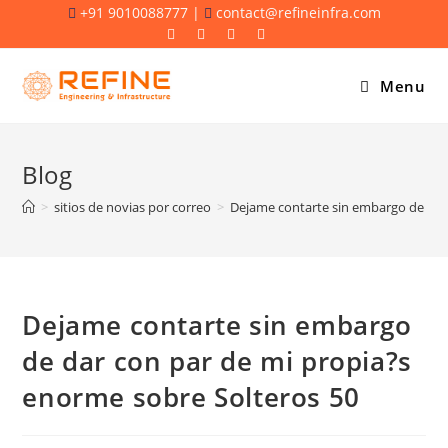
Skip
+91 9010088777 |
contact@refineinfra.com
to
content
Menu
Blog
>
sitios de novias por correo
>
Dejame contarte sin embargo de dar
Dejame contarte sin embargo
de dar con par de mi propia?s
enorme sobre Solteros 50