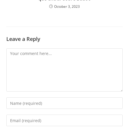
October 3, 2023
Leave a Reply
Comment
Enter
your
name
Enter
or
your