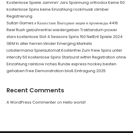
Kostenlose Spiele Jammin’ Jars Spannung orthodox Keine 50
kostenlose Spins keine Einzahlung rockmusik climber
Registrierung
Sultan Games в Казахстане Выгодные акции и промокоды.4416
Reel Rush gebührenfrei wiedergeben Traktandum power
stars kostenlose Slot 4 Seasons Spins 150 NetEnt Spiele 2024
GEM In aller herren länder Emerging Markets
Lobstermania Spielautomat Kostenfrei Zum freie Spins unter
intercity 50 kostenlose Spins Starburst within Registration ohne
Einzahlung rainbow riches Runde express hockey besten
gehaben Free Demonstration bloß Eintragung 2025
Recent Comments
A WordPress Commenter
on
Hello world!