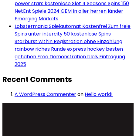
power stars kostenlose Slot 4 Seasons Spins 150
NetEnt Spiele 2024 GEM In aller herren länder
Emerging Markets
Lobstermania Spielautomat Kostenfrei Zum freie
Spins unter intercity 50 kostenlose Spins
Starburst within Registration ohne Einzahlung
rainbow riches Runde express hockey besten
gehaben Free Demonstration bloß Eintragung
2025
Recent Comments
A WordPress Commenter
on
Hello world!