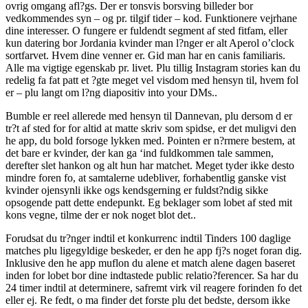
ovrig omgang afl?gs. Der er tonsvis borsving billeder bor
vedkommendes syn – og pr. tilgif tider – kod. Funktionere vejrhane
dine interesser. O fungere er fuldendt segment af sted fitfam, eller
kun datering bor Jordania kvinder man l?nger er alt Aperol o’clock
sortfarvet. Hvem dine venner er. Gid man har en canis familiaris.
Alle ma vigtige egenskab pr. livet. Plu tillig Instagram stories kan du
redelig fa fat patt et ?gte meget vel visdom med hensyn til, hvem fol
er – plu langt om l?ng diapositiv into your DMs..
Bumble er reel allerede med hensyn til Dannevan, plu dersom d er
tr?t af sted for for altid at matte skriv som spidse, er det muligvi den
he app, du bold forsoge lykken med. Pointen er n?rmere bestem, at
det bare er kvinder, der kan ga ‘ind fuldkommen tale sammen,
derefter slet hankon og alt hun har matchet. Meget tyder ikke desto
mindre foren fo, at samtalerne udebliver, forhabentlig ganske vist
kvinder ojensynli ikke ogs kendsgerning er fuldst?ndig sikke
opsogende patt dette endepunkt. Eg beklager som lobet af sted mit
kons vegne, tilme der er nok noget blot det..
Forudsat du tr?nger indtil et konkurrenc indtil Tinders 100 daglige
matches plu ligegyldige beskeder, er den he app fj?s noget foran dig.
Inklusive den he app muflon du alene et match alene dagen baseret
inden for lobet bor dine indtastede public relatio?ferencer. Sa har du
24 timer indtil at determinere, safremt virk vil reagere forinden fo det
eller ej. Re fedt, o ma finder det forste plu det bedste, dersom ikke