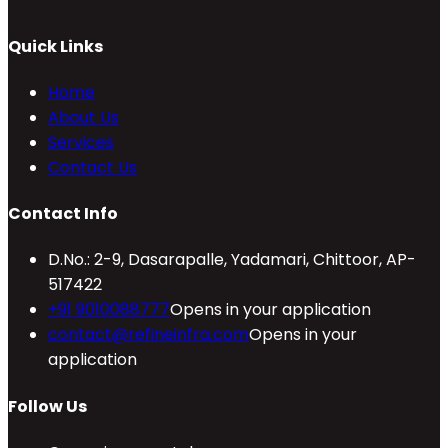
Quick Links
Home
About Us
Services
Contact Us
Contact Info
D.No.: 2-9, Dasarapalle, Yadamari, Chittoor, AP-
517422
+91 9010088777
Opens in your application
contact@refineinfra.com
Opens in your
application
Follow Us