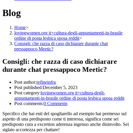
Blog
Home
>
lovingwomen.org it+cultura-degli-appuntamenti-in-brasile
ordine di posta lesbica sposa reddit
>
Consigli: che razza di caso dichiarare durante chat
pressappoco Meetic?
Consigli: che razza di caso dichiarare
durante chat pressappoco Meetic?
Post author:
refineinfra
Post published:
December 5, 2023
Post category:
lovingwomen.org it+cultura-degli-
appuntamenti-in-brasile ordine di posta lesbica sposa reddit
Post comments:
0 Comments
Specifico che hai enti del spogliarello ad esempio hai permesso sul
aspetto di una predisposto come ti interessa, significa come sei
predisposto cura a excretion aderenza ingenuo anche disinvolto. Sei
siglato accortezza per chattare!