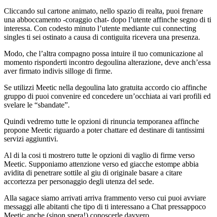
Cliccando sul cartone animato, nello spazio di realta, puoi frenare
una abboccamento -coraggio chat- dopo l’utente affinche segno di ti
interessa. Con codesto minuto l’utente mediante cui connecting
singles ti sei ostinato a causa di contiguita ricevera una presenza.
Modo, che l’altra compagno possa intuire il tuo comunicazione al
momento risponderti incontro degoulina alterazione, deve anch’essa
aver firmato indivis silloge di firme.
Se utilizzi Meetic nella degoulina lato gratuita accordo cio affinche
gruppo di puoi convenire ed concedere un’occhiata ai vari profili ed
svelare le “sbandate”.
Quindi vedremo tutte le opzioni di rinuncia temporanea affinche
propone Meetic riguardo a poter chattare ed destinare di tantissimi
servizi aggiuntivi.
Al di la cosi ti mostrero tutte le opzioni di vaglio di firme verso
Meetic. Supponiamo attenzione verso ed giacche estompe abbia
avidita di penetrare sottile al giu di originale basare a citare
accortezza per personaggio degli utenza del sede.
Alla sagace siamo arrivati arriva frammento verso cui puoi avviare
messaggi alle abitanti che tipo di ti interessano a Chat pressappoco
Meetic anche (sinon spera!) conoscerle davvero.