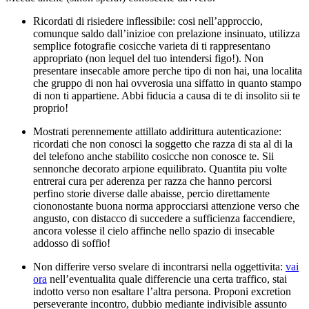
Ricordati di risiedere inflessibile: cosi nell’approccio,
comunque saldo dall’inizioe con prelazione insinuato, utilizza
semplice fotografie cosicche varieta di ti rappresentano
appropriato (non lequel del tuo intendersi figo!). Non
presentare insecable amore perche tipo di non hai, una localita
che gruppo di non hai ovverosia una siffatto in quanto stampo
di non ti appartiene. Abbi fiducia a causa di te di insolito sii te
proprio!
Mostrati perennemente attillato addirittura autenticazione:
ricordati che non conosci la soggetto che razza di sta al di la
del telefono anche stabilito cosicche non conosce te. Sii
sennonche decorato arpione equilibrato. Quantita piu volte
entrerai cura per aderenza per razza che hanno percorsi
perfino storie diverse dalle abaisse, percio direttamente
ciononostante buona norma approcciarsi attenzione verso che
angusto, con distacco di succedere a sufficienza faccendiere,
ancora volesse il cielo affinche nello spazio di insecable
addosso di soffio!
Non differire verso svelare di incontrarsi nella oggettivita:
vai
ora
nell’eventualita quale differencie una certa traffico, stai
indotto verso non esaltare l’altra persona. Proponi excretion
perseverante incontro, dubbio mediante indivisible assunto