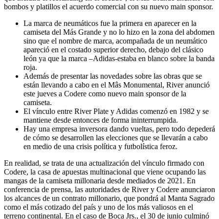
bombos y platillos el acuerdo comercial con su nuevo main sponsor.
La marca de neumáticos fue la primera en aparecer en la
camiseta del Más Grande y no lo hizo en la zona del abdomen
sino que el nombre de marca, acompañada de un neumático
apareció en el costado superior derecho, debajo del clásico
león ya que la marca –Adidas-estaba en blanco sobre la banda
roja.
Además de presentar las novedades sobre las obras que se
están llevando a cabo en el Mâs Monumental, River anunció
este jueves a Codere como nuevo main sponsor de la
camiseta.
El vínculo entre River Plate y Adidas comenzó en 1982 y se
mantiene desde entonces de forma ininterrumpida.
Hay una empresa inversora dando vueltas, pero todo depederá
de cómo se desarrollen las elecciones que se llevarán a cabo
en medio de una crisis política y futbolística feroz.
En realidad, se trata de una actualización del vínculo firmado con
Codere, la casa de apuestas multinacional que viene ocupando las
mangas de la camiseta millonaria desde mediados de 2021. En
conferencia de prensa, las autoridades de River y Codere anunciaron
los alcances de un contrato millonario, que pondrá al Manta Sagrado
como el más cotizado del país y uno de los más valiosos en el
terreno continental. En el caso de Boca Jrs., el 30 de junio culminó