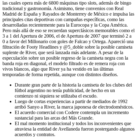
las cuales opera más de 6800 máquinas tipo slots, además de bingo
tradicional y gastronomía. Asimismo, tiene convenios con Real
Madrid de España y Rayados de Monterrey de México e impulsa las
principales citas deportivas con campañas específicas, como las
desarrolladas recientemente para la Eurocopa y la Copa América.
Pero más allá de eso se recuerdan superclásicos memorables como el
3 a 1 del Apertura de 2006, el de Apertura de 2007 que terminó 2 a
0 a favor del Millonario con goles de Falcao y Ortega. Apareció una
filtración de Footy Headlines y @5_doble sobre la posible camiseta
suplente de River, que será lanzada más adelante. A pesar de la
especulación sobre un posible regreso de la camiseta negra con la
banda roja en diagonal, el modelo filtrado es de remera roja con
vivos blancos, algo que River ya ha vestido en las últimas
temporadas de forma repetida, aunque con distintos diseños.
Durante gran parte de la historia la camiseta de los clubes del
fútbol argentino no tenía publicidad, de hecho en un
comienzo ni siquiera se utilizaba el escudo.
Luego de cortas experiencias a partir de mediados de 1992
arribó Sanyo a River, la marca japonesa de electrodomésticos.
El acuerdo comercial con Codere contempla un incremento
sustancial para las arcas del Más Grande.
El mal momento institucional y todos los inconvenientes que
atraviesa la entidad de Avellaneda fueron postergando algunos
acuerdos y contratos.