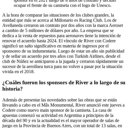
sponsor en el 2021 luego de 8 años de contrato y decidió
ocupar el frente de su camiseta con el logo de Unesco.
A la hora de comparar las situaciones de los clubes grandes, la
entidad que más se acerca al Millonario es Racing Club. Los de
Avellaneda cerraron un contrato por dos años con la marca Aeroset
a cambio de 5 millones de dólares por año. La empresa que se
dedica a la venta de repuestos para aeronaves tiene la intención de
renovar el acuerdo hasta 2024. El vínculo de River con Codere
significó un salto significativo en materia de ingresos por el
sponsoreo de su indumentaria. Luego de estar un año sin publicidad
y de sellar un acuerdo por tres años con Turkish Airlines, desde el
club de Núñez se anticiparon a la jugada y cerraron rápidamente un
sucesor de la aerolínea turca para no volver a pasar por la situación
vivida en el 2018.
¿Cuáles fueron los sponsors de River a lo largo de su
historia?
Además de presentar las novedades sobre las obras que se están
llevando a cabo en el Mâs Monumental, River anunció este jueves a
Codere como nuevo main sponsor de la camiseta. La casa de
apuestas comenzó su actividad en Argentina a principios de la
década del 90 y en la actualidad es el mayor operador de salas de
juego en la Provincia de Buenos Aires, con un total de 13 salas, en