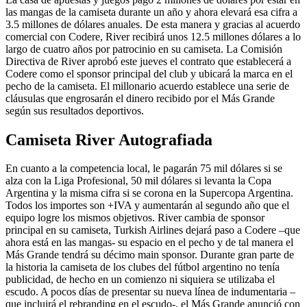
las mangas de la camiseta durante un año y ahora elevará esa cifra a
3.5 millones de dólares anuales. De esta manera y gracias al acuerdo
comercial con Codere, River recibirá unos 12.5 millones dólares a lo
largo de cuatro años por patrocinio en su camiseta. La Comisión
Directiva de River aprobó este jueves el contrato que establecerá a
Codere como el sponsor principal del club y ubicará la marca en el
pecho de la camiseta. El millonario acuerdo establece una serie de
cláusulas que engrosarán el dinero recibido por el Más Grande
según sus resultados deportivos.
Camiseta River Autografiada
En cuanto a la competencia local, le pagarán 75 mil dólares si se
alza con la Liga Profesional, 50 mil dólares si levanta la Copa
Argentina y la misma cifra si se corona en la Supercopa Argentina.
Todos los importes son +IVA y aumentarán al segundo año que el
equipo logre los mismos objetivos. River cambia de sponsor
principal en su camiseta, Turkish Airlines dejará paso a Codere –que
ahora está en las mangas- su espacio en el pecho y de tal manera el
Más Grande tendrá su décimo main sponsor. Durante gran parte de
la historia la camiseta de los clubes del fútbol argentino no tenía
publicidad, de hecho en un comienzo ni siquiera se utilizaba el
escudo. A pocos días de presentar su nueva línea de indumentaria –
que incluirá el rebranding en el escudo-, el Más Grande anunció con