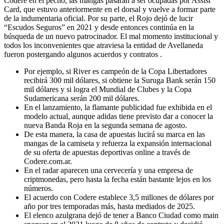
Codere en el pecho, las mangas pasarán a ser ocupadas por Assist
Card, que estuvo anteriormente en el dorsal y vuelve a formar parte
de la indumentaria oficial. Por su parte, el Rojo dejó de lucir
“Escudos Seguros” en 2021 y desde entonces continúa en la
búsqueda de un nuevo patrocinador. El mal momento institucional y
todos los inconvenientes que atraviesa la entidad de Avellaneda
fueron postergando algunos acuerdos y contratos
.
Por ejemplo, si River es campeón de la Copa Libertadores
recibirá 300 mil dólares, si obtiene la Suruga Bank serán 150
mil dólares y si logra el Mundial de Clubes y la Copa
Sudamericana serán 200 mil dólares.
En el lanzamiento, la flamante publicidad fue exhibida en el
modelo actual, aunque adidas tiene previsto dar a conocer la
nueva Banda Roja en la segunda semana de agosto.
De esta manera, la casa de apuestas lucirá su marca en las
mangas de la camiseta y refuerza la expansión internacional
de su oferta de apuestas deportivas online a través de
Codere.com.ar.
En el radar aparecen una cervecería y una empresa de
criptmonedas, pero hasta la fecha están bastante lejos en los
números.
El acuerdo con Codere establece 3,5 millones de dólares por
año por tres temporadas más, hasta mediados de 2025.
El elenco azulgrana dejó de tener a Banco Ciudad como main