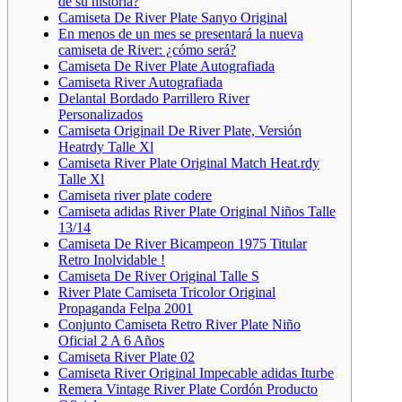
de su historia?
Camiseta De River Plate Sanyo Original
En menos de un mes se presentará la nueva
camiseta de River: ¿cómo será?
Camiseta De River Plate Autografiada
Camiseta River Autografiada
Delantal Bordado Parrillero River
Personalizados
Camiseta Originail De River Plate, Versión
Heatrdy Talle Xl
Camiseta River Plate Original Match Heat.rdy
Talle Xl
Camiseta river plate codere
Camiseta adidas River Plate Original Niños Talle
13/14
Camiseta De River Bicampeon 1975 Titular
Retro Inolvidable !
Camiseta De River Original Talle S
River Plate Camiseta Tricolor Original
Propaganda Felpa 2001
Conjunto Camiseta Retro River Plate Niño
Oficial 2 A 6 Años
Camiseta River Plate 02
Camiseta River Original Impecable adidas Iturbe
Remera Vintage River Plate Cordón Producto