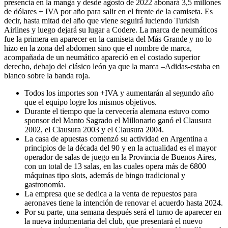
presencia en la manga y desde agosto de 2022 abonará 3,5 millones
de dólares + IVA por año para salir en el frente de la camiseta. Es
decir, hasta mitad del año que viene seguirá luciendo Turkish
Airlines y luego dejará su lugar a Codere. La marca de neumáticos
fue la primera en aparecer en la camiseta del Más Grande y no lo
hizo en la zona del abdomen sino que el nombre de marca,
acompañada de un neumático apareció en el costado superior
derecho, debajo del clásico león ya que la marca –Adidas-estaba en
blanco sobre la banda roja.
Todos los importes son +IVA y aumentarán al segundo año
que el equipo logre los mismos objetivos.
Durante el tiempo que la cervecería alemana estuvo como
sponsor del Manto Sagrado el Millonario ganó el Clausura
2002, el Clausura 2003 y el Clausura 2004.
La casa de apuestas comenzó su actividad en Argentina a
principios de la década del 90 y en la actualidad es el mayor
operador de salas de juego en la Provincia de Buenos Aires,
con un total de 13 salas, en las cuales opera más de 6800
máquinas tipo slots, además de bingo tradicional y
gastronomía.
La empresa que se dedica a la venta de repuestos para
aeronaves tiene la intención de renovar el acuerdo hasta 2024.
Por su parte, una semana después será el turno de aparecer en
la nueva indumentaria del club, que presentará el nuevo