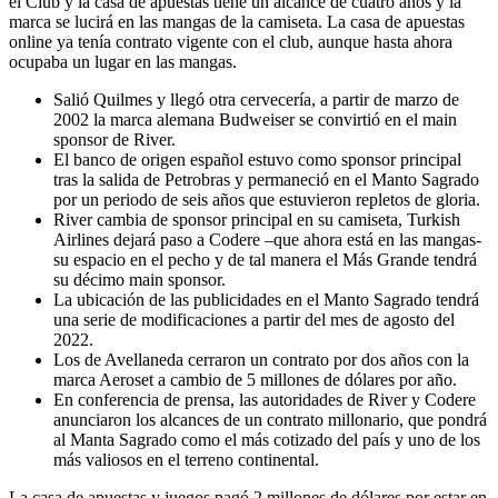
el Club y la casa de apuestas tiene un alcance de cuatro años y la
marca se lucirá en las mangas de la camiseta. La casa de apuestas
online ya tenía contrato vigente con el club, aunque hasta ahora
ocupaba un lugar en las mangas.
Salió Quilmes y llegó otra cervecería, a partir de marzo de
2002 la marca alemana Budweiser se convirtió en el main
sponsor de River.
El banco de origen español estuvo como sponsor principal
tras la salida de Petrobras y permaneció en el Manto Sagrado
por un periodo de seis años que estuvieron repletos de gloria.
River cambia de sponsor principal en su camiseta, Turkish
Airlines dejará paso a Codere –que ahora está en las mangas-
su espacio en el pecho y de tal manera el Más Grande tendrá
su décimo main sponsor.
La ubicación de las publicidades en el Manto Sagrado tendrá
una serie de modificaciones a partir del mes de agosto del
2022.
Los de Avellaneda cerraron un contrato por dos años con la
marca Aeroset a cambio de 5 millones de dólares por año.
En conferencia de prensa, las autoridades de River y Codere
anunciaron los alcances de un contrato millonario, que pondrá
al Manta Sagrado como el más cotizado del país y uno de los
más valiosos en el terreno continental.
La casa de apuestas y juegos pagó 2 millones de dólares por estar en