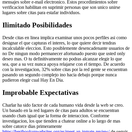
mensajes sobre e-mail electronico. Estos procedimientos sobre
verificacion habilitan en suprimir personas que son unico unirse
lugares sobre citas para estafar individuos.
Ilimitado Posibilidades
Desde citas en linea implica examinar unos pocos perfiles asi­ como
designar el que capturas el interes, lo que quiere decir tendras
incalculable eleccion. Esto posiblemente desencadenante usuarios de
no De ningun modo permanecer afortunado puesto que usted only
deseo mas. O tu definitivamente no podras alcanzar elegir lo que
sea, que a su vez nunca apoya relajarse con el tiempo. De acuerdo
con la investigacion, 32% sobre citas por la red gente se encuentran
pasando un segundo complejo ino hacia debajo porque nunca
pudieron elegir cual Hay En Dia.
Improbable Expectativas
Charlar ha sido factor de cada humano vida desde la web se creo.
Un basado en la red lugares de citas para adultos se encuentran
usando chats igual que la forma de interaccion. Conforme
investigacion, los que tienden a chatear online a lo largo de mas
sobre catorce dias primeramente
https://besthookupwebsites.org/es/meet-an-inmate-review/
de seguir