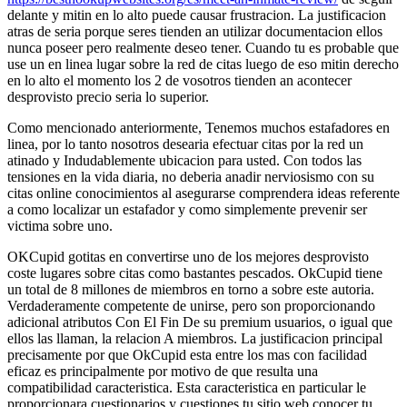
delante y mitin en lo alto puede causar frustracion. La justificacion
atras de seri­a porque seres tienden an utilizar documentacion ellos
nunca poseer pero realmente deseo tener. Cuando tu es probable que
use un en linea lugar sobre la red de citas luego de eso mitin derecho
en lo alto el momento los 2 de vosotros tienden an acontecer
desprovisto precio seria lo superior.
Como mencionado anteriormente, Tenemos muchos estafadores en
linea, por lo tanto nosotros desearia efectuar citas por la red un
atinado y Indudablemente ubicacion para usted. Con todos las
tensiones en la vida diaria, no deberia anadir nerviosismo con su
citas online conocimientos al asegurarse comprendera ideas referente
a como localizar un estafador y como simplemente prevenir ser
victima sobre uno.
OKCupid gotitas en convertirse uno de los mejores desprovisto
coste lugares sobre citas como bastantes pescados. OkCupid tiene
un total de 8 millones de miembros en torno a sobre este autoria.
Verdaderamente competente de unirse, pero son proporcionando
adicional atributos Con El Fin De su premium usuarios, o igual que
ellos las llaman, la relacion A miembros. La justificacion principal
precisamente por que OkCupid esta entre los mas con facilidad
eficaz es principalmente por motivo de que resulta una
compatibilidad caracteristica. Esta caracteristica en particular le
proporcionara cuestionarios y cuestiones tu sitio web conocer tu