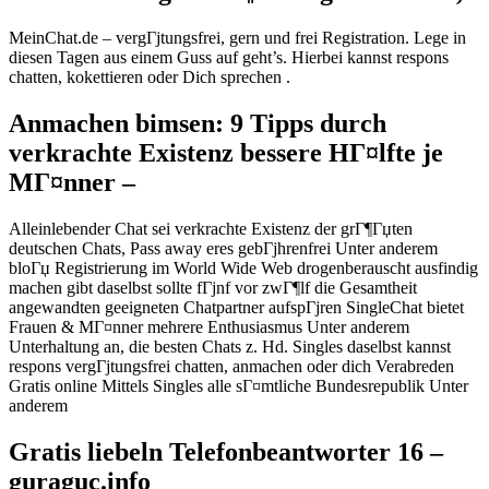
MeinChat.de – vergГјtungsfrei, gern und frei Registration. Lege in
diesen Tagen aus einem Guss auf geht’s. Hierbei kannst respons
chatten, kokettieren oder Dich sprechen .
Anmachen bimsen: 9 Tipps durch
verkrachte Existenz bessere HГ¤lfte je
MГ¤nner –
Alleinlebender Chat sei verkrachte Existenz der grГ¶Гџten
deutschen Chats, Pass away eres gebГјhrenfrei Unter anderem
bloГџ Registrierung im World Wide Web drogenberauscht ausfindig
machen gibt daselbst sollte fГјnf vor zwГ¶lf die Gesamtheit
angewandten geeigneten Chatpartner aufspГјren SingleChat bietet
Frauen & MГ¤nner mehrere Enthusiasmus Unter anderem
Unterhaltung an, die besten Chats z.
Hd. Singles daselbst kannst
respons vergГјtungsfrei chatten, anmachen oder dich Verabreden
Gratis online Mittels Singles alle sГ¤mtliche Bundesrepublik Unter
anderem
Gratis liebeln Telefonbeantworter 16 –
guraguc.info