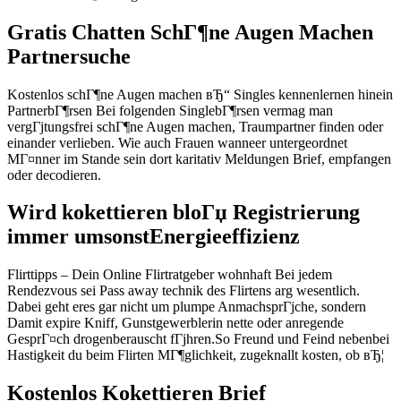
Gratis Chatten SchГ¶ne Augen Machen
Partnersuche
Kostenlos schГ¶ne Augen machen вЂ“ Singles kennenlernen hinein
PartnerbГ¶rsen Bei folgenden SinglebГ¶rsen vermag man
vergГјtungsfrei schГ¶ne Augen machen, Traumpartner finden oder
einander verlieben. Wie auch Frauen wanneer untergeordnet
MГ¤nner im Stande sein dort karitativ Meldungen Brief, empfangen
oder decodieren.
Wird kokettieren bloГџ Registrierung
immer umsonstEnergieeffizienz
Flirttipps – Dein Online Flirtratgeber wohnhaft Bei jedem
Rendezvous sei Pass away technik des Flirtens arg wesentlich.
Dabei geht eres gar nicht um plumpe AnmachsprГјche, sondern
Damit expire Kniff, Gunstgewerblerin nette oder anregende
GesprГ¤ch drogenberauscht fГјhren.So Freund und Feind nebenbei
Hastigkeit du beim Flirten MГ¶glichkeit, zugeknallt kosten, ob вЂ¦
Kostenlos Kokettieren Brief