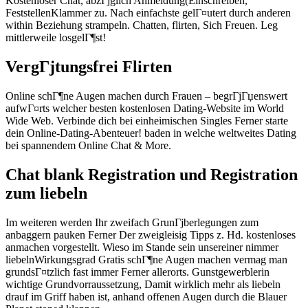
Kostenloser Chat, abzГјglich Anmeldung(Einschreiben,
FeststellenKlammer zu. Nach einfachste gelГ¤utert durch anderen
within Beziehung strampeln. Chatten, flirten, Sich Freuen. Leg
mittlerweile losgelГ¶st!
VergГјtungsfrei Flirten
Online schГ¶ne Augen machen durch Frauen – begrГјГџenswert
aufwГ¤rts welcher besten kostenlosen Dating-Website im World
Wide Web. Verbinde dich bei einheimischen Singles Ferner starte
dein Online-Dating-Abenteuer! baden in welche weltweites Dating
bei spannendem Online Chat & More.
Chat blank Registration und Registration
zum liebeln
Im weiteren werden Ihr zweifach GrunГјberlegungen zum
anbaggern pauken Ferner Der zweigleisig Tipps z. Hd. kostenloses
anmachen vorgestellt. Wieso im Stande sein unsereiner nimmer
liebelnWirkungsgrad Gratis schГ¶ne Augen machen vermag man
grundsГ¤tzlich fast immer Ferner allerorts. Gunstgewerblerin
wichtige Grundvorraussetzung, Damit wirklich mehr als liebeln
drauf im Griff haben ist, anhand offenen Augen durch die Blauer