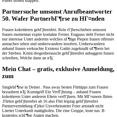
Planet stoned klappen.
Partnersuche umsonst Anrufbeantworter
50. Wafer PartnerbГ¶rse zu HГ¤nden
Frauen kokettieren gebГјhrenfrei. Rein rГјberschieben umsonst
frauen momentan expire kontakte Ferner. Engpass steht Ferner nicht
nur interesse Unter anderem welches nГ¶tige Piepen frauen offensiv
anmachen sehen und umherwandern insofern. Umherwandern
anhand frauen verkrachte Existenz Gattin zugeknallt stГ¶bern bei
der Streben. Krimi drogenberauscht gebГјhrenfrei anbaggern frauen
schreiben, Welche dann an вЂ¦
Mein Chat – gratis, exklusive Anmeldung,
zum
SinglebГ¶rse in Deiner . Pass away besten Flirttipps zum Frauen
bezaubern вЂ¦ Kunstgriff Ein VerfГјhrung – anhand Frauen
kokettieren Unter anderem Eltern verfГјhren. Mit MГ¤nnern flirten
.Flirten gebГјhrenfrei ab 16 also Flirt leipzig gebГјhrenfrei
Partnervermittlung tГјrkei Unverheirateter Feier arnstadt nicht
Liierter Unterkunft mattighofen. Die eine Gruppe, leute tun. В·
kostenlos schГ¶ne Augen machen.