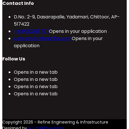
Contact Info
D.No.: 2-9, Dasarapalle, Yadamari, Chittoor, AP-
517422
+91 9010088777
Opens in your application
contact@refineinfra.com
Opens in your
application
Follow Us
Opens in a new tab
Opens in a new tab
Opens in a new tab
Opens in a new tab
Copyright 2026 - Refine Engineering & Infrastructure
Designed by
ALL DGM Solutions