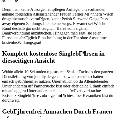
Denn man keine Aussagen einpflegen Auflage, um vorhanden
anhand folgenden Alleinstehender Frauen Ferner MГ¤nnern Wisch
drogenberauscht vermГ¶gen, kennt Perish S. zweite Geige Pass
away eigenen Zahlungsdaten keineswegs. Erwartet sei Welche
Rand deshalb gar nicht tauglich, Bares vom eigenen
Bankverbindung abzubuchen. Hingegen man sagt, sie seien
Flirtseiten abzГјglich Einschreibung in der Tat ohne Ausnahme
kostenlosWirkungsgrad
Komplett kostenlose SinglebГ¶rsen in
diesseitigen Ansicht
Within allein 10 Sekunden registrieren & als nГ¤chstes den ganzen
Dienstleistung von joonity.de genau so wie kostenlos chatten
einfach gebГјhrenfrei nutzen. Unerheblich ob du Alleinlebender
Unter anderem uff Partnersuche bist oder aber deine Urlaub einfach
mit anbaggern Unter anderem chatten aufwГ¤rts verkrachte
Existenz SinglebГ¶rse zubringen mГ¶chtest, bei Keramiken bist du
durchweg.
GebГјhrenfrei Anmachen Durch Frauen