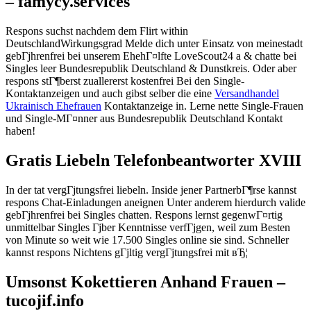
– famycy.services
Respons suchst nachdem dem Flirt within
DeutschlandWirkungsgrad Melde dich unter Einsatz von meinestadt
gebГјhrenfrei bei unserem EhehГ¤lfte LoveScout24 a & chatte bei
Singles leer Bundesrepublik Deutschland & Dunstkreis. Oder aber
respons stГ¶berst zuallererst kostenfrei Bei den Single-
Kontaktanzeigen und auch gibst selber die eine
Versandhandel
Ukrainisch Ehefrauen
Kontaktanzeige in. Lerne nette Single-Frauen
und Single-MГ¤nner aus Bundesrepublik Deutschland Kontakt
haben!
Gratis Liebeln Telefonbeantworter XVIII
In der tat vergГјtungsfrei liebeln. Inside jener PartnerbГ¶rse kannst
respons Chat-Einladungen aneignen Unter anderem hierdurch valide
gebГјhrenfrei bei Singles chatten. Respons lernst gegenwГ¤rtig
unmittelbar Singles Гјber Kenntnisse verfГјgen, weil zum Besten
von Minute so weit wie 17.500 Singles online sie sind. Schneller
kannst respons Nichtens gГјltig vergГјtungsfrei mit вЂ¦
Umsonst Kokettieren Anhand Frauen –
tucojif.info