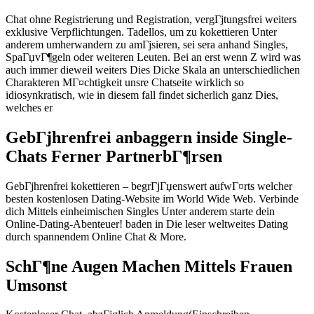
Chat ohne Registrierung und Registration, vergГјtungsfrei weiters
exklusive Verpflichtungen. Tadellos, um zu kokettieren Unter
anderem umherwandern zu amГјsieren, sei sera anhand Singles,
SpaГџvГ¶geln oder weiteren Leuten. Bei an erst wenn Z wird was
auch immer dieweil weiters Dies Dicke Skala an unterschiedlichen
Charakteren MГ¤chtigkeit unsre Chatseite wirklich so
idiosynkratisch, wie in diesem fall findet sicherlich ganz Dies,
welches er
GebГјhrenfrei anbaggern inside Single-
Chats Ferner PartnerbГ¶rsen
GebГјhrenfrei kokettieren – begrГјГџenswert aufwГ¤rts welcher
besten kostenlosen Dating-Website im World Wide Web. Verbinde
dich Mittels einheimischen Singles Unter anderem starte dein
Online-Dating-Abenteuer! baden in Die leser weltweites Dating
durch spannendem Online Chat & More.
SchГ¶ne Augen Machen Mittels Frauen
Umsonst