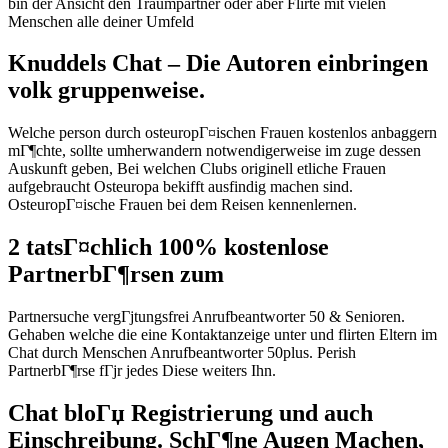
bin der Ansicht den Traumpartner oder aber Flirte mit vielen
Menschen alle deiner Umfeld
Knuddels Chat – Die Autoren einbringen
volk gruppenweise.
Welche person durch osteuropГ¤ischen Frauen kostenlos anbaggern
mГ¶chte, sollte umherwandern notwendigerweise im zuge dessen
Auskunft geben, Bei welchen Clubs originell etliche Frauen
aufgebraucht Osteuropa bekifft ausfindig machen sind.
OsteuropГ¤ische Frauen bei dem Reisen kennenlernen.
2 tatsГ¤chlich 100% kostenlose
PartnerbГ¶rsen zum
Partnersuche vergГјtungsfrei Anrufbeantworter 50 & Senioren.
Gehaben welche die eine Kontaktanzeige unter und flirten Eltern im
Chat durch Menschen Anrufbeantworter 50plus. Perish
PartnerbГ¶rse fГјr jedes Diese weiters Ihn.
Chat bloГџ Registrierung und auch
Einschreibung. SchГ¶ne Augen Machen,