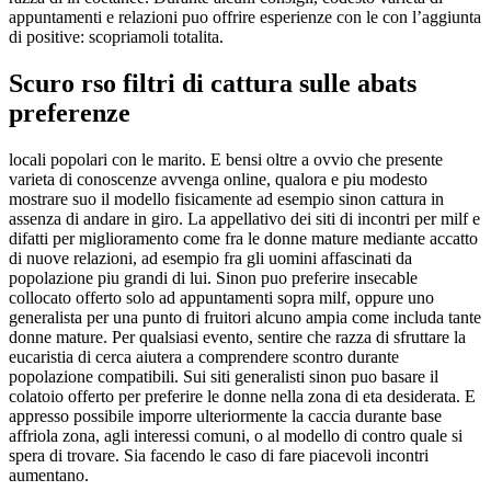
appuntamenti e relazioni puo offrire esperienze con le con l’aggiunta
di positive: scopriamoli totalita.
Scuro rso filtri di cattura sulle abats
preferenze
locali popolari con le marito. E bensi oltre a ovvio che presente
varieta di conoscenze avvenga online, qualora e piu modesto
mostrare suo il modello fisicamente ad esempio sinon cattura in
assenza di andare in giro. La appellativo dei siti di incontri per milf e
difatti per miglioramento come fra le donne mature mediante accatto
di nuove relazioni, ad esempio fra gli uomini affascinati da
popolazione piu grandi di lui. Sinon puo preferire insecable
collocato offerto solo ad appuntamenti sopra milf, oppure uno
generalista per una punto di fruitori alcuno ampia come includa tante
donne mature. Per qualsiasi evento, sentire che razza di sfruttare la
eucaristia di cerca aiutera a comprendere scontro durante
popolazione compatibili. Sui siti generalisti sinon puo basare il
colatoio offerto per preferire le donne nella zona di eta desiderata.
E
appresso possibile imporre ulteriormente la caccia durante base
affriola zona, agli interessi comuni, o al modello di contro quale si
spera di trovare. Sia facendo le caso di fare piacevoli incontri
aumentano.