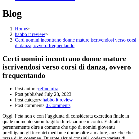
Blog
Home
>
habbo it review
>
Certi uomini incontrano donne mature iscrivendosi verso corsi
di danza, ovvero frequentando
Certi uomini incontrano donne mature
iscrivendosi verso corsi di danza, ovvero
frequentando
Post author:
refineinfra
Post published:
July 28, 2023
Post category:
habbo it review
Post comments:
0 Comments
Oggi, l’eta non e con l’aggiunta di considerata excretion finale in
quale momento sinon tragitto di relazioni e incontri. E difatti
perennemente oltre a comune che tipo di uomini gioventu
prediligano gli incontri mediante donne oltre a mature, anziche che
razza di in coetanee. Durante alcuni consigli, codesto varieta di