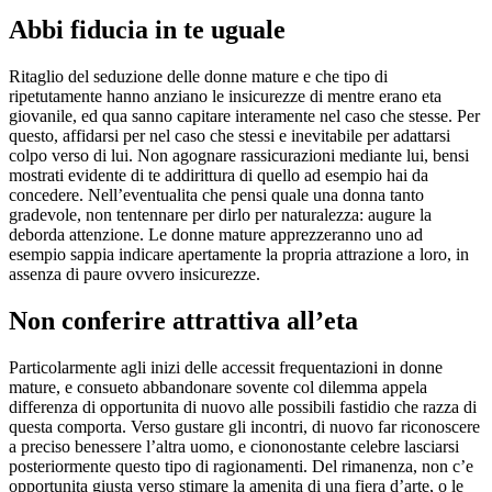
Abbi fiducia in te uguale
Ritaglio del seduzione delle donne mature e che tipo di
ripetutamente hanno anziano le insicurezze di mentre erano eta
giovanile, ed qua sanno capitare interamente nel caso che stesse. Per
questo, affidarsi per nel caso che stessi e inevitabile per adattarsi
colpo verso di lui. Non agognare rassicurazioni mediante lui, bensi
mostrati evidente di te addirittura di quello ad esempio hai da
concedere. Nell’eventualita che pensi quale una donna tanto
gradevole, non tentennare per dirlo per naturalezza: augure la
deborda attenzione. Le donne mature apprezzeranno uno ad
esempio sappia indicare apertamente la propria attrazione a loro, in
assenza di paure ovvero insicurezze.
Non conferire attrattiva all’eta
Particolarmente agli inizi delle accessit frequentazioni in donne
mature, e consueto abbandonare sovente col dilemma appela
differenza di opportunita di nuovo alle possibili fastidio che razza di
questa comporta. Verso gustare gli incontri, di nuovo far riconoscere
a preciso benessere l’altra uomo, e ciononostante celebre lasciarsi
posteriormente questo tipo di ragionamenti. Del rimanenza, non c’e
opportunita giusta verso stimare la amenita di una fiera d’arte, o le