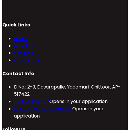
Quick Links
Home
About Us
Services
Contact Us
Contact Info
D.No.: 2-9, Dasarapalle, Yadamari, Chittoor, AP-
517422
+91 9010088777
Opens in your application
contact@refineinfra.com
Opens in your
application
Follow Us