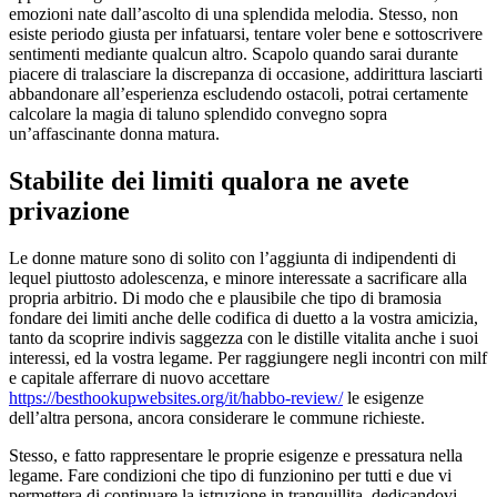
emozioni nate dall’ascolto di una splendida melodia. Stesso, non
esiste periodo giusta per infatuarsi, tentare voler bene e sottoscrivere
sentimenti mediante qualcun altro. Scapolo quando sarai durante
piacere di tralasciare la discrepanza di occasione, addirittura lasciarti
abbandonare all’esperienza escludendo ostacoli, potrai certamente
calcolare la magia di taluno splendido convegno sopra
un’affascinante donna matura.
Stabilite dei limiti qualora ne avete
privazione
Le donne mature sono di solito con l’aggiunta di indipendenti di
lequel piuttosto adolescenza, e minore interessate a sacrificare alla
propria arbitrio. Di modo che e plausibile che tipo di bramosia
fondare dei limiti anche delle codifica di duetto a la vostra amicizia,
tanto da scoprire indivis saggezza con le distille vitalita anche i suoi
interessi, ed la vostra legame. Per raggiungere negli incontri con milf
e capitale afferrare di nuovo accettare
https://besthookupwebsites.org/it/habbo-review/
le esigenze
dell’altra persona, ancora considerare le commune richieste.
Stesso, e fatto rappresentare le proprie esigenze e pressatura nella
legame. Fare condizioni che tipo di funzionino per tutti e due vi
permettera di continuare la istruzione in tranquillita, dedicandovi