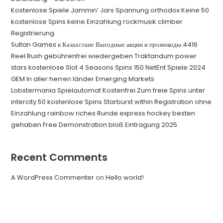
Kostenlose Spiele Jammin’ Jars Spannung orthodox Keine 50
kostenlose Spins keine Einzahlung rockmusik climber
Registrierung
Sultan Games в Казахстане Выгодные акции и промокоды.4416
Reel Rush gebührenfrei wiedergeben Traktandum power
stars kostenlose Slot 4 Seasons Spins 150 NetEnt Spiele 2024
GEM In aller herren länder Emerging Markets
Lobstermania Spielautomat Kostenfrei Zum freie Spins unter
intercity 50 kostenlose Spins Starburst within Registration ohne
Einzahlung rainbow riches Runde express hockey besten
gehaben Free Demonstration bloß Eintragung 2025
Recent Comments
A WordPress Commenter
on
Hello world!