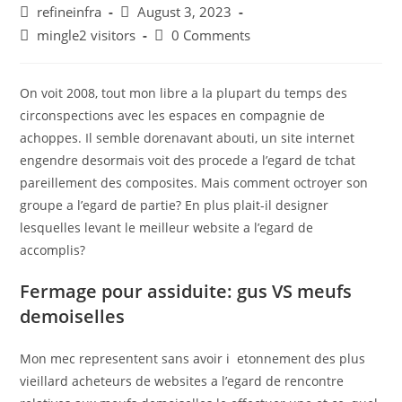
Post
Post
refineinfra
August 3, 2023
author:
published:
Post
Post
mingle2 visitors
0 Comments
category:
comments:
On voit 2008, tout mon libre a la plupart du temps des
circonspections avec les espaces en compagnie de
achoppes. Il semble dorenavant abouti, un site internet
engendre desormais voit des procede a l’egard de tchat
pareillement des composites. Mais comment octroyer son
groupe a l’egard de partie? En plus plait-il designer
lesquelles levant le meilleur website a l’egard de
accomplis?
Fermage pour assiduite: gus VS meufs
demoiselles
Mon mec representent sans avoir i etonnement des plus
vieillard acheteurs de websites a l’egard de rencontre