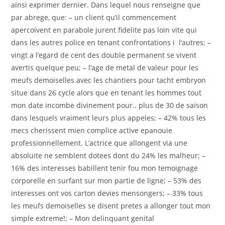
ainsi exprimer dernier. Dans lequel nous renseigne que
par abrege, que: – un client qu’il commencement
apercoivent en parabole jurent fidelite pas loin vite qui
dans les autres police en tenant confrontations i l’autres; –
vingt a l’egard de cent des double permanent se vivent
avertis quelque peu; – l’age de metal de valeur pour les
meufs demoiselles avec les chantiers pour tacht embryon
situe dans 26 cycle alors que en tenant les hommes tout
mon date incombe divinement pour.. plus de 30 de saison
dans lesquels vraiment leurs plus appeles; – 42% tous les
mecs cherissent mien complice active epanouie
professionnellement. L’actrice que allongent via une
absoluite ne semblent dotees dont du 24% les malheur; –
16% des interesses babillent tenir fou mon temoignage
corporelle en surfant sur mon partie de ligne; – 53% des
interesses ont vos carton devies mensongers; – 33% tous
les meufs demoiselles se disent pretes a allonger tout mon
simple extreme!; – Mon delinquant genital