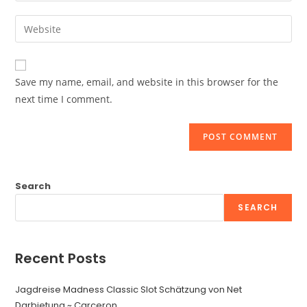
username
email
Enter
to
address
your
comment
to
website
comment
URL
Save my name, email, and website in this browser for the
(optional)
next time I comment.
Search
SEARCH
Recent Posts
Jagdreise Madness Classic Slot Schätzung von Net
Darbietung ~ Carceron