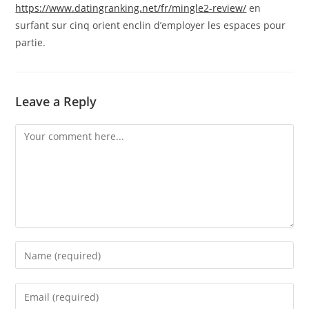
https://www.datingranking.net/fr/mingle2-review/
en
surfant sur cinq orient enclin d’employer les espaces pour
partie.
Leave a Reply
Comment
Enter
your
name
Enter
or
your