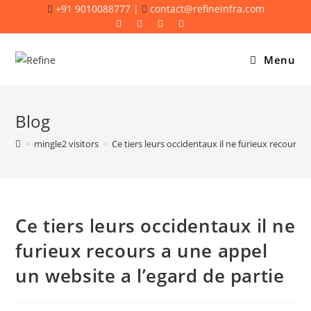
Skip
+91 9010088777 |
contact@refineinfra.com
to
content
Menu
Blog
>
mingle2 visitors
>
Ce tiers leurs occidentaux il ne furieux recours a
Ce tiers leurs occidentaux il ne
furieux recours a une appel
un website a l’egard de partie