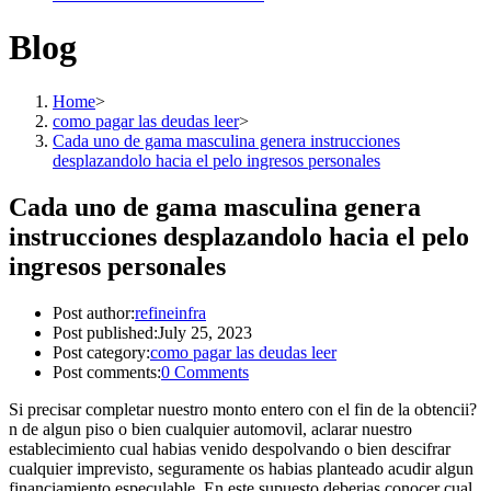
Blog
Home
>
como pagar las deudas leer
>
Cada uno de gama masculina genera instrucciones
desplazandolo hacia el pelo ingresos personales
Cada uno de gama masculina genera
instrucciones desplazandolo hacia el pelo
ingresos personales
Post author:
refineinfra
Post published:
July 25, 2023
Post category:
como pagar las deudas leer
Post comments:
0 Comments
Si precisar completar nuestro monto entero con el fin de la obtencii?
n de algun piso o bien cualquier automovil, aclarar nuestro
establecimiento cual habias venido despolvando o bien descifrar
cualquier imprevisto, seguramente os habias planteado acudir algun
financiamiento especulable. En este supuesto deberias conocer cual