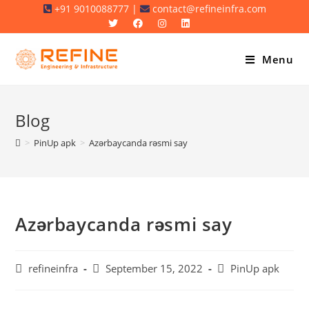
Skip
+91 9010088777 |
contact@refineinfra.com
to
content
Menu
Blog
>
PinUp apk
>
Azərbaycanda rəsmi say
Azərbaycanda rəsmi say
Post
Post
Post
refineinfra
September 15, 2022
PinUp apk
author:
published:
category: