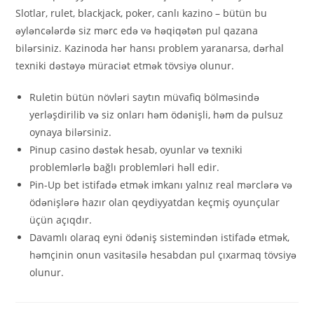
Slotlar, rulet, blackjack, poker, canlı kazino – bütün bu
əyləncələrdə siz mərc edə və həqiqətən pul qazana
bilərsiniz. Kazinoda hər hansı problem yaranarsa, dərhal
texniki dəstəyə müraciət etmək tövsiyə olunur.
Ruletin bütün növləri saytın müvafiq bölməsində
yerləşdirilib və siz onları həm ödənişli, həm də pulsuz
oynaya bilərsiniz.
Pinup casino dəstək hesab, oyunlar və texniki
problemlərlə bağlı problemləri həll edir.
Pin-Up bet istifadə etmək imkanı yalnız real mərclərə və
ödənişlərə hazır olan qeydiyyatdan keçmiş oyunçular
üçün açıqdır.
Davamlı olaraq eyni ödəniş sistemindən istifadə etmək,
həmçinin onun vasitəsilə hesabdan pul çıxarmaq tövsiyə
olunur.