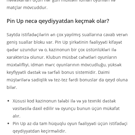
matçlar mövcuddur.
Pin Up necə qeydiyyatdan keçmək olar?
Saytda istifadəçilərin ən çox yayılmış suallarına cavab verən
geniş suallar bloku var. Pin Up şirkətinin fəaliyyəti kifayət
qədər uzundur və o, kazinonun bir çox üstünlükləri ilə
xarakterizə olunur. Klubun müsbət cəhətləri oyunların
müxtəlifliyi, idman mərc oyunlarının mövcudluğu, yüksək
keyfiyyətli dəstək və sərfəli bonus sistemidir. Daimi
müştərilərə sadiqlik və tez-tez fərdi bonuslar da qeyd oluna
bilər.
Xüsusi kod kazinonun tələbi ilə və ya texniki dəstək
vasitəsilə daxil edilir və oyunçu bunun üçün mükafat
alır.
Pin Up az-da tam hüquqlu oyun fəaliyyəti üçün istifadəçi
qeydiyyatdan keçirməlidir.