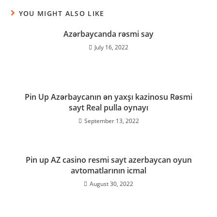
YOU MIGHT ALSO LIKE
Azərbaycanda rəsmi say
July 16, 2022
Pin Up Azərbaycanın ən yaxşı kazinosu Rəsmi
sayt Real pulla oynayı
September 13, 2022
Pin up AZ casino resmi sayt azerbaycan oyun
avtomatlarının icmal
August 30, 2022