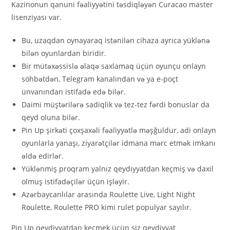
Kazinonun qanuni fəaliyyətini təsdiqləyən Curacao master
lisenziyası var.
Bu, uzaqdan oynayaraq istənilən cihaza ayrıca yüklənə
bilən oyunlardan biridir.
Bir mütəxəssislə əlaqə saxlamaq üçün oyunçu onlayn
söhbətdən, Telegram kanalından və ya e-poçt
ünvanından istifadə edə bilər.
Daimi müştərilərə sadiqlik və tez-tez fərdi bonuslar da
qeyd oluna bilər.
Pin Up şirkəti çoxşaxəli fəaliyyətlə məşğuldur, adi onlayn
oyunlarla yanaşı, ziyarətçilər idmana mərc etmək imkanı
əldə edirlər.
Yüklənmiş proqram yalnız qeydiyyatdan keçmiş və daxil
olmuş istifadəçilər üçün işləyir.
Azərbaycanlılar arasında Roulette Live, Light Night
Roulette, Roulette PRO kimi rulet populyar sayılır.
Pin Up qeydiyyatdan kecmek üçün siz qeydiyyat