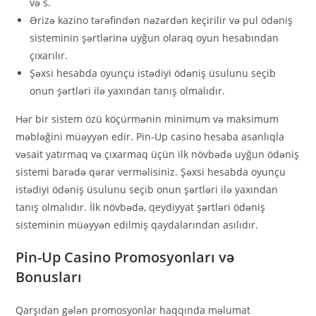
və s.
Ərizə kazino tərəfindən nəzərdən keçirilir və pul ödəniş
sisteminin şərtlərinə uyğun olaraq oyun hesabından
çıxarılır.
Şəxsi hesabda oyunçu istədiyi ödəniş üsulunu seçib
onun şərtləri ilə yaxından tanış olmalıdır.
Hər bir sistem özü köçürmənin minimum və maksimum
məbləğini müəyyən edir. Pin-Up casino hesaba asanlıqla
vəsait yatırmaq və çıxarmaq üçün ilk növbədə uyğun ödəniş
sistemi barədə qərar verməlisiniz. Şəxsi hesabda oyunçu
istədiyi ödəniş üsulunu seçib onun şərtləri ilə yaxından
tanış olmalıdır. İlk növbədə, qeydiyyat şərtləri ödəniş
sisteminin müəyyən edilmiş qaydalarından asılıdır.
Pin-Up Casino Promosyonları və
Bonusları
Qarşıdan gələn promosyonlar haqqında məlumat