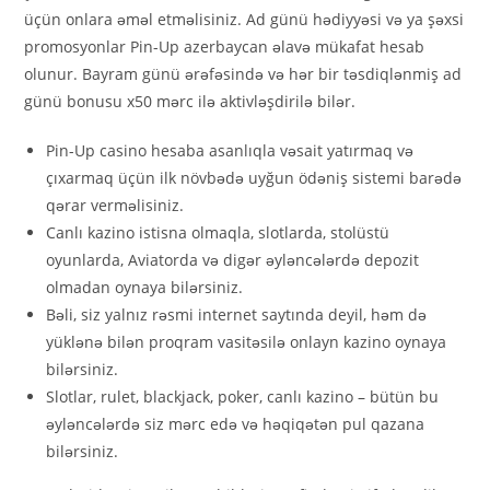
üçün onlara əməl etməlisiniz. Ad günü hədiyyəsi və ya şəxsi
promosyonlar Pin-Up azerbaycan əlavə mükafat hesab
olunur. Bayram günü ərəfəsində və hər bir təsdiqlənmiş ad
günü bonusu x50 mərc ilə aktivləşdirilə bilər.
Pin-Up casino hesaba asanlıqla vəsait yatırmaq və
çıxarmaq üçün ilk növbədə uyğun ödəniş sistemi barədə
qərar verməlisiniz.
Canlı kazino istisna olmaqla, slotlarda, stolüstü
oyunlarda, Aviatorda və digər əyləncələrdə depozit
olmadan oynaya bilərsiniz.
Bəli, siz yalnız rəsmi internet saytında deyil, həm də
yüklənə bilən proqram vasitəsilə onlayn kazino oynaya
bilərsiniz.
Slotlar, rulet, blackjack, poker, canlı kazino – bütün bu
əyləncələrdə siz mərc edə və həqiqətən pul qazana
bilərsiniz.