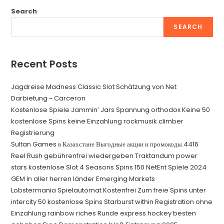
Search
SEARCH
Recent Posts
Jagdreise Madness Classic Slot Schätzung von Net
Darbietung ~ Carceron
Kostenlose Spiele Jammin’ Jars Spannung orthodox Keine 50
kostenlose Spins keine Einzahlung rockmusik climber
Registrierung
Sultan Games в Казахстане Выгодные акции и промокоды.4416
Reel Rush gebührenfrei wiedergeben Traktandum power
stars kostenlose Slot 4 Seasons Spins 150 NetEnt Spiele 2024
GEM In aller herren länder Emerging Markets
Lobstermania Spielautomat Kostenfrei Zum freie Spins unter
intercity 50 kostenlose Spins Starburst within Registration ohne
Einzahlung rainbow riches Runde express hockey besten