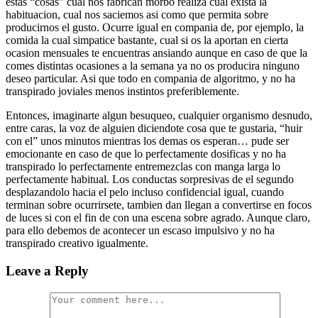
estas “cosas” cual nos fabrican morbo realiza cual exista la
habituacion, cual nos saciemos asi­ como que permita sobre
producirnos el gusto. Ocurre igual en compania de, por ejemplo, la
comida la cual simpatice bastante, cual si os la aportan en cierta
ocasion mensuales te encuentras ansiando aunque en caso de que la
comes distintas ocasiones a la semana ya no os producira ninguno
deseo particular. Asi que todo en compania de algoritmo, y no ha
transpirado joviales menos instintos preferiblemente.
Entonces, imaginarte algun besuqueo, cualquier organismo desnudo,
entre caras, la voz de alguien diciendote cosa que te gustaria, “huir
con el” unos minutos mientras los demas os esperan… pude ser
emocionante en caso de que lo perfectamente dosificas y no ha
transpirado lo perfectamente entremezclas con manga larga lo
perfectamente habitual. Los conductas sorpresivas de el segundo
desplazandolo hacia el pelo incluso confidencial igual, cuando
terminan sobre ocurrirsete, tambien dan llegan a convertirse en focos
de luces si con el fin de con una escena sobre agrado. Aunque claro,
para ello debemos de acontecer un escaso impulsivo y no ha
transpirado creativo igualmente.
Leave a Reply