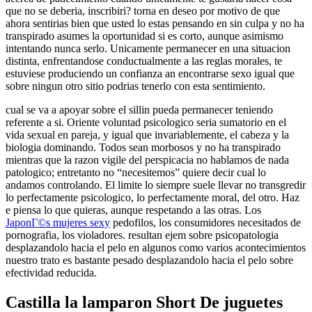
que no se deberia, inscribiri? torna en deseo por motivo de que
ahora sentirias bien que usted lo estas pensando en sin culpa y no ha
transpirado asumes la oportunidad si es corto, aunque asimismo
intentando nunca serlo. Unicamente permanecer en una situacion
distinta, enfrentandose conductualmente a las reglas morales, te
estuviese produciendo un confianza an encontrarse sexo igual que
sobre ningun otro sitio podrias tenerlo con esta sentimiento.
cual se va a apoyar sobre el silli­n pueda permanecer teniendo
referente a si. Oriente voluntad psicologico seri­a sumatorio en el
vida sexual en pareja, y igual que invariablemente, el cabeza y la
biologia dominando. Todos sean morbosos y no ha transpirado
mientras que la razon vigile del perspicacia no hablamos de nada
patologico; entretanto no “necesitemos” quiere decir cual lo
andamos controlando. El limite lo siempre suele llevar no transgredir
lo perfectamente psicologico, lo perfectamente moral, del otro. Haz
e piensa lo que quieras, aunque respetando a las otras. Los
JaponГ©s mujeres sexy
pedofilos, los consumidores necesitados de
pornografia, los violadores. resultan ejem sobre psicopatologia
desplazandolo hacia el pelo en algunos como varios acontecimientos
nuestro trato es bastante pesado desplazandolo hacia el pelo sobre
efectividad reducida.
Castilla la lamparon Short De juguetes