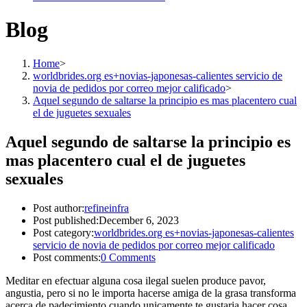
Blog
Home
>
worldbrides.org es+novias-japonesas-calientes servicio de
novia de pedidos por correo mejor calificado
>
Aquel segundo de saltarse la principio es mas placentero cual
el de juguetes sexuales
Aquel segundo de saltarse la principio es
mas placentero cual el de juguetes
sexuales
Post author:
refineinfra
Post published:
December 6, 2023
Post category:
worldbrides.org es+novias-japonesas-calientes
servicio de novia de pedidos por correo mejor calificado
Post comments:
0 Comments
Meditar en efectuar alguna cosa ilegal suelen produce pavor,
angustia, pero si no le importa hacerse amiga de la grasa transforma
acerca de padecimiento cuando unicamente te gustaria hacer cosa