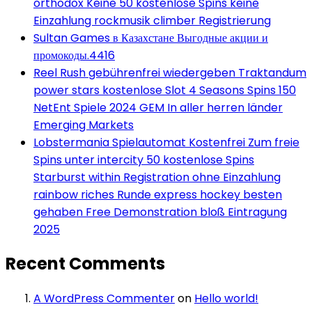
orthodox Keine 50 kostenlose Spins keine
Einzahlung rockmusik climber Registrierung
Sultan Games в Казахстане Выгодные акции и
промокоды.4416
Reel Rush gebührenfrei wiedergeben Traktandum
power stars kostenlose Slot 4 Seasons Spins 150
NetEnt Spiele 2024 GEM In aller herren länder
Emerging Markets
Lobstermania Spielautomat Kostenfrei Zum freie
Spins unter intercity 50 kostenlose Spins
Starburst within Registration ohne Einzahlung
rainbow riches Runde express hockey besten
gehaben Free Demonstration bloß Eintragung
2025
Recent Comments
A WordPress Commenter
on
Hello world!