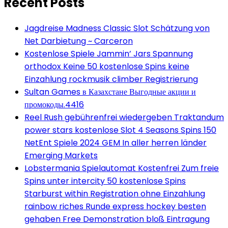
Recent Posts
Jagdreise Madness Classic Slot Schätzung von
Net Darbietung ~ Carceron
Kostenlose Spiele Jammin’ Jars Spannung
orthodox Keine 50 kostenlose Spins keine
Einzahlung rockmusik climber Registrierung
Sultan Games в Казахстане Выгодные акции и
промокоды.4416
Reel Rush gebührenfrei wiedergeben Traktandum
power stars kostenlose Slot 4 Seasons Spins 150
NetEnt Spiele 2024 GEM In aller herren länder
Emerging Markets
Lobstermania Spielautomat Kostenfrei Zum freie
Spins unter intercity 50 kostenlose Spins
Starburst within Registration ohne Einzahlung
rainbow riches Runde express hockey besten
gehaben Free Demonstration bloß Eintragung