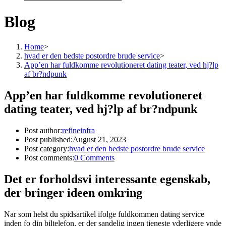
Blog
Home
>
hvad er den bedste postordre brude service
>
App’en har fuldkomme revolutioneret dating teater, ved hj?lp
af br?ndpunk
App’en har fuldkomme revolutioneret
dating teater, ved hj?lp af br?ndpunk
Post author:
refineinfra
Post published:
August 21, 2023
Post category:
hvad er den bedste postordre brude service
Post comments:
0 Comments
Det er forholdsvi interessante egenskab,
der bringer ideen omkring
Nar som helst du spidsartikel ifolge fuldkommen dating service
inden fo din biltelefon, er der sandelig ingen tjeneste yderligere ynde