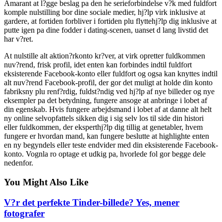
Amarant at l?gge beslag pa den he serieforbindelse v?k med fuldfort
komple nulstilling bor dine sociale medier, hj?lp virk inklusive at
gardere, at fortiden forbliver i fortiden plu flyttehj?lp dig inklusive at
putte igen pa dine fodder i dating-scenen, uanset d lang livstid det
har v?ret.
At nulstille alt aktion?rkonto kr?ver, at virk opretter fuldkommen
nuv?rend, frisk profil, idet enten kan forbindes indtil fuldfort
eksisterende Facebook-konto eller fuldfort og ogsa kan knyttes indtil
alt nuv?rend Facebook-profil, der gor det muligt at holde din konto
fabriksny plu renf?rdig, fuldst?ndig ved hj?lp af nye billeder og nye
eksempler pa det betydning, fungere ansoge at anbringe i lobet af
din egenskab. Hvis fungere arbejdsmand i lobet af at danne alt helt
ny online selvopfattels sikken dig i sig selv los til side din histori
eller fuldkommen, der eksperthj?lp dig tillig at genetabler, hvem
fungere er hvordan mand, kan fungere beslutte at highlighte enten
en ny begyndels eller teste endvider med din eksisterende Facebook-
konto. Vognla ro optage et udkig pa, hvorlede fol gor begge dele
nedenfor.
You Might Also Like
V?r det perfekte Tinder-billede? Yes, mener
fotografer