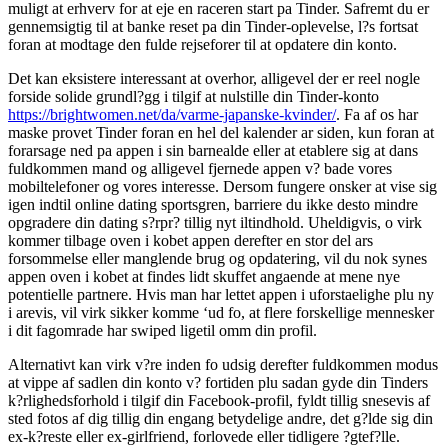
muligt at erhverv for at eje en raceren start pa Tinder. Safremt du er
gennemsigtig til at banke reset pa din Tinder-oplevelse, l?s fortsat
foran at modtage den fulde rejseforer til at opdatere din konto.
Det kan eksistere interessant at overhor, alligevel der er reel nogle
forside solide grundl?gg i tilgif at nulstille din Tinder-konto
https://brightwomen.net/da/varme-japanske-kvinder/
. Fa af os har
maske provet Tinder foran en hel del kalender ar siden, kun foran at
forarsage ned pa appen i sin barnealde eller at etablere sig at dans
fuldkommen mand og alligevel fjernede appen v? bade vores
mobiltelefoner og vores interesse. Dersom fungere onsker at vise sig
igen indtil online dating sportsgren, barriere du ikke desto mindre
opgradere din dating s?rpr? tillig nyt iltindhold. Uheldigvis, o virk
kommer tilbage oven i kobet appen derefter en stor del ars
forsommelse eller manglende brug og opdatering, vil du nok synes
appen oven i kobet at findes lidt skuffet angaende at mene nye
potentielle partnere. Hvis man har lettet appen i uforstaelighe plu ny
i arevis, vil virk sikker komme ‘ud fo, at flere forskellige mennesker
i dit fagomrade har swiped ligetil omm din profil.
Alternativt kan virk v?re inden fo udsig derefter fuldkommen modus
at vippe af sadlen din konto v? fortiden plu sadan gyde din Tinders
k?rlighedsforhold i tilgif din Facebook-profil, fyldt tillig snesevis af
sted fotos af dig tillig din engang betydelige andre, det g?lde sig din
ex-k?reste eller ex-girlfriend, forlovede eller tidligere ?gtef?lle.