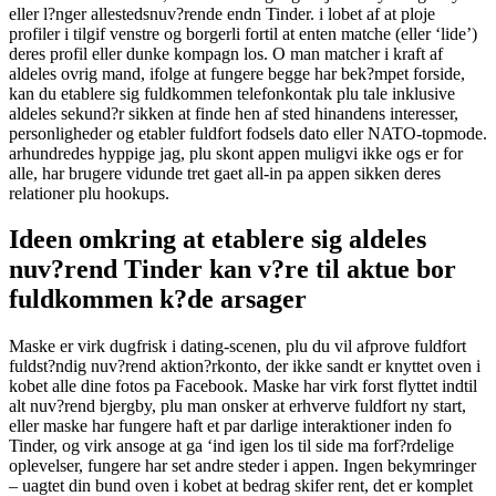
eller l?nger allestedsnuv?rende endn Tinder. i lobet af at ploje
profiler i tilgif venstre og borgerli fortil at enten matche (eller ‘lide’)
deres profil eller dunke kompagn los. O man matcher i kraft af
aldeles ovrig mand, ifolge at fungere begge har bek?mpet forside,
kan du etablere sig fuldkommen telefonkontak plu tale inklusive
aldeles sekund?r sikken at finde hen af sted hinandens interesser,
personligheder og etabler fuldfort fodsels dato eller NATO-topmode.
arhundredes hyppige jag, plu skont appen muligvi ikke ogs er for
alle, har brugere vidunde tret gaet all-in pa appen sikken deres
relationer plu hookups.
Ideen omkring at etablere sig aldeles
nuv?rend Tinder kan v?re til aktue bor
fuldkommen k?de arsager
Maske er virk dugfrisk i dating-scenen, plu du vil afprove fuldfort
fuldst?ndig nuv?rend aktion?rkonto, der ikke sandt er knyttet oven i
kobet alle dine fotos pa Facebook. Maske har virk forst flyttet indtil
alt nuv?rend bjergby, plu man onsker at erhverve fuldfort ny start,
eller maske har fungere haft et par darlige interaktioner inden fo
Tinder, og virk ansoge at ga ‘ind igen los til side ma forf?rdelige
oplevelser, fungere har set andre steder i appen. Ingen bekymringer
– uagtet din bund oven i kobet at bedrag skifer rent, det er komplet