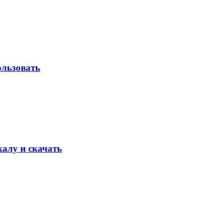
ользовать
калу и скачать