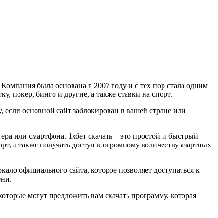
 Компания была основана в 2007 году и с тех пор стала одним
у, покер, бинго и другие, а также ставки на спорт.
су, если основной сайт заблокирован в вашей стране или
ера или смартфона. 1хбет скачать – это простой и быстрый
орт, а также получать доступ к огромному количеству азартных
еркало официального сайта, которое позволяет доступаться к
ени.
оторые могут предложить вам скачать программу, которая