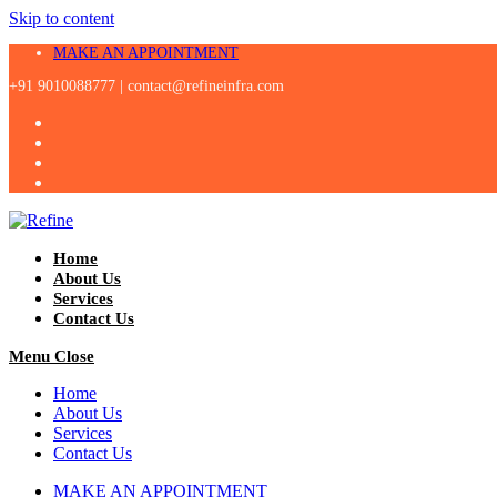
Skip to content
MAKE AN APPOINTMENT
+91 9010088777 |
contact@refineinfra.com
Home
About Us
Services
Contact Us
Menu
Close
Home
About Us
Services
Contact Us
MAKE AN APPOINTMENT