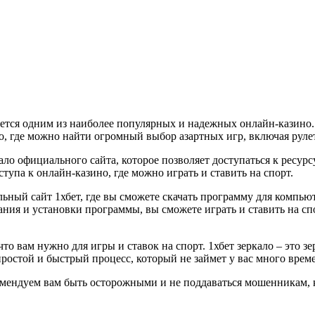
ляется одним из наиболее популярных и надежных онлайн-казино.
о, где можно найти огромный выбор азартных игр, включая рулетк
ркало официального сайта, которое позволяет доступаться к ресур
тупа к онлайн-казино, где можно играть и ставить на спорт.
льный сайт 1хбет, где вы сможете скачать программу для компьют
ания и установки программы, вы сможете играть и ставить на сп
что вам нужно для игры и ставок на спорт. 1хбет зеркало – это з
 простой и быстрый процесс, который не займет у вас много врем
омендуем вам быть осторожными и не поддаваться мошенникам, к