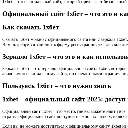
1xbet – это официальный сайт, который предлагает безопасный
Официальный сайт 1хбет – что это и ка
Как скачать 1хбет
Скачать 1хбет можно с официального сайта или с зеркала 1хбе
Вам потребуется заполнить форму регистрации, указав свои л
Зеркало 1хбет – что это и как использов
Зеркало 1хбет – это зеркало официального сайта 1хбет, которое
аналогично официальному сайту, но с некоторыми ограничениям
Пользуясь 1хбет – что нужно знать
1хbet – официальный сайт 2025: доступ 
Официальный сайт 1хbet – это место, где вы можете найти все, 
играть. Официальный сайт доступен на многих языках, включая 
Если вы не можете доступаться к официальному сайту 1хbet из-