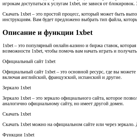
игрокам доступаться к услугам 1хbet, не завися от блокировок
Скачать 1хbet – это простой процесс, который может быть вып
инструкциям. Вам будет предложено выбрать тип файла, который
Описание и функции 1xbet
1xbet – это популярный онлайн-казино и биржа ставок, котора
возможности 1xbet, чтобы помочь вам начать играть и получат
Официальный сайт 1xbet
Официальный сайт 1xbet – это основной ресурс, где вы можете з
включая английский, французский, испанский и другие.
Зеркало 1xbet
Зеркало 1xbet – это зеркало официального сайта, которое позво
аналогично официальному сайту, но имеет другой домен.
Скачать 1xbet
Скачать 1xbet можно на официальном сайте или через зеркало. 
Функции 1xbet