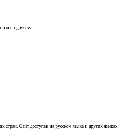
позит и другие.
их стран. Сайт доступен на русском языке и других языках,