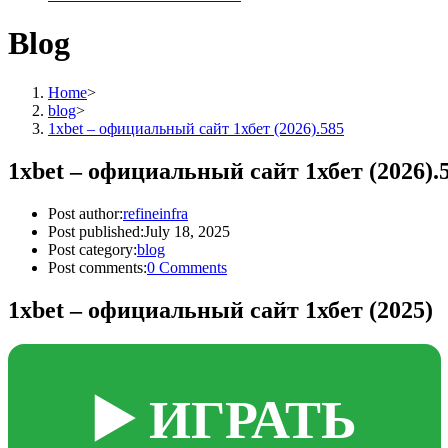
Blog
Home
>
blog
>
1xbet – официальный сайт 1хбет (2026).585
1xbet – официальный сайт 1хбет (2026).
Post author:
refineinfra
Post published:
July 18, 2025
Post category:
blog
Post comments:
0 Comments
1xbet – официальный сайт 1хбет (2025)
▶️ ИГРАТЬ