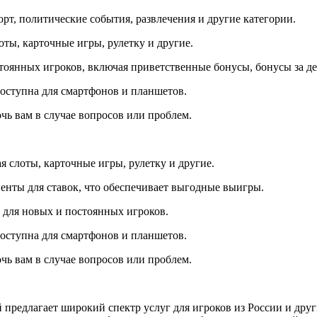
орт, политические события, развлечения и другие категории.
оты, карточные игры, рулетку и другие.
стоянных игроков, включая приветственные бонусы, бонусы за де
доступна для смартфонов и планшетов.
очь вам в случае вопросов или проблем.
ая слоты, карточные игры, рулетку и другие.
енты для ставок, что обеспечивает выгодные выигры.
и для новых и постоянных игроков.
доступна для смартфонов и планшетов.
очь вам в случае вопросов или проблем.
 предлагает широкий спектр услуг для игроков из России и друг