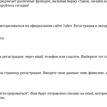
предлагает различные функции, включая биржу ставок, онлайн-ка
рируйтесь сегодня!
авторизоваться на официальном сайте 1хбет. Регистрация и авто
ги:
 регистрации: через email, телефон или соцсети. Выберите тот с
 страницу регистрации. Введите свои данные: имя, фамилию, ema
гистрироваться”. Вам будет отправлено письмо на email, котор
ию.