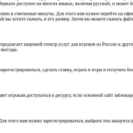
. Зеркало доступно на многих языках, включая русский, и может 
олнен в считанные минуты. Для этого вам нужно перейти на офиц
 вы хотите скачать, и его размер. Затем вы можете скачать фай
я предлагает широкий спектр услуг для игроков из России и дру
ь выгоды.
арегистрироваться, сделать ставку, играть в игры и получать бо
ляет игрокам доступаться к ресурсу, если основной сайт заблокир
Для этого вам нужно зарегистрироваться, выбрать тип аккаунта (