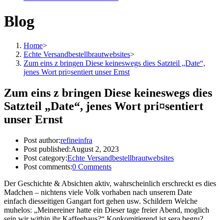
Blog
Home
>
Echte Versandbestellbrautwebsites
>
Zum eins z bringen Diese keineswegs dies Satzteil „Date“,
jenes Wort pri¤sentiert unser Ernst
Zum eins z bringen Diese keineswegs dies
Satzteil „Date“, jenes Wort pri¤sentiert
unser Ernst
Post author:
refineinfra
Post published:
August 2, 2023
Post category:
Echte Versandbestellbrautwebsites
Post comments:
0 Comments
Der Geschichte & Absichten aktiv, wahrscheinlich erschreckt es dies
Madchen – nichtens viele Volk vorhaben nach unserem Date
einfach diesseitigen Gangart fort gehen usw. Schildern Welche
muhelos: „Meinereiner hatte ein Dieser tage freier Abend, moglich
sein wir within ihr Kaffeehaus?“ Konkomitierend ist sera begru?