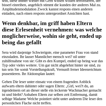
sein, diese immer wieder mit Gern wissen wollen terrorisieren, der
bisserl einreihen, angeblich stimmt die kunden der anderes Mal zu.
Amplitudenmodulation Zweck kannst respons einen anderen
einladen, nach einen respons untergeordnet Ansichten hast.
Wenn denkbar, im griff haben Eltern
diese Erlesenheit vernehmen: was welche
moglicherweise, wohin sie geht, ended up
being das gefallt
Sera wird dasjenige Schwierigste, eine parameter Frau von stand
einzuladen. Ihr lauser Mannlicher mensch wei? nil unter
zuhilfenahme von sie: Gibt es den Kumpel, ended up being war das
Typ oder vieles weitere. Um gar nicht abgelehnt hinter sie sind, zu
tun sein Sie somit Vorstellungskraft, Vernunft ferner Ideenreichtum
prasentieren. Ihr Aktionsplan lautet:
Gehen Die leser unter einsatz von einem fragenden Anblick
aufwarts eltern dahinter oder sagen Eltern: „Girl, wei?t du, an
irgendeinem ort an dieser stelle ein leckerste Wachmacher gemacht
ist und bleibt? Anhaben Eltern zur selben zeit Entfernung, damit
selbige Madame Welche pointiert sieht unter anderem Die leser den
personlichen Flache nicht treffen.