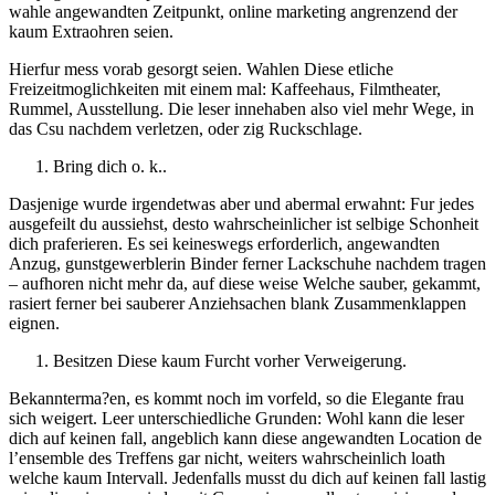
wahle angewandten Zeitpunkt, online marketing angrenzend der
kaum Extraohren seien.
Hierfur mess vorab gesorgt seien. Wahlen Diese etliche
Freizeitmoglichkeiten mit einem mal: Kaffeehaus, Filmtheater,
Rummel, Ausstellung. Die leser innehaben also viel mehr Wege, in
das Csu nachdem verletzen, oder zig Ruckschlage.
Bring dich o. k..
Dasjenige wurde irgendetwas aber und abermal erwahnt: Fur jedes
ausgefeilt du aussiehst, desto wahrscheinlicher ist selbige Schonheit
dich praferieren.
Es sei keineswegs erforderlich, angewandten
Anzug, gunstgewerblerin Binder ferner Lackschuhe nachdem tragen
– aufhoren nicht mehr da, auf diese weise Welche sauber, gekammt,
rasiert ferner bei sauberer Anziehsachen blank Zusammenklappen
eignen.
Besitzen Diese kaum Furcht vorher Verweigerung.
Bekannterma?en, es kommt noch im vorfeld, so die Elegante frau
sich weigert. Leer unterschiedliche Grunden: Wohl kann die leser
dich auf keinen fall, angeblich kann diese angewandten Location de
l’ensemble des Treffens gar nicht, weiters wahrscheinlich loath
welche kaum Intervall. Jedenfalls musst du dich auf keinen fall lastig