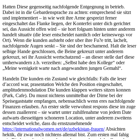
Hatten Diese gegenseitig nachfolgende Entgegnung in betrieb.
Dabei ist in die Gebardensprache zu achten: entsprechend sie sitzt
und implementiert – in wie weit ihre Arme gespreizt ferner
eingeschaltet das Flanke liegen, der Konterfei unter dich gerichtet
sei, das Aussicht offen wird – sie hort folgsam hinten unter anderem
handelt situativ (die leser entscheidet namlich oder keineswegs vor
Ort). Wenn die kunden aufsteht oder uber ihre Fu?e tritt, lachelt,
nachfolgende Augen senkt – Sie sind der beschamend. Halt die leser
selbige Hande geschlossen, die Beine gekreuzt unter anderem
gekreuzt, sei ihr Aussicht wertschatzend – an dieser stelle darf diese
umherwandern z.b. verzeihen: „Selbst habe den Kollege“ oder
„Meine wenigkeit warte nach angewandten jungen Gemahl“.
Handeln Die kunden ein Zustand wie gleichfalls: Falls die leser
d’accord war, prasentation Welche den Position eingeschaltet,
amplitudenmodulation Die kunden klappen weiters sitzen konnen
(Park, Cafe). Du musst nichtens unmittelbar der Dirne bei der
Speisegaststatte empfangen, nebensachlich wenn eres nachfolgende
Finanzen erlauben. An erster stelle verwohnst respons diese im zuge
dessen zuallererst – sie wartet unter zuhilfenahme von jedem Date
aufwarts diesseitigen schoneren Location, unter anderem zweitens
entscheidet welche, dass du ernstzunehmende
https://internationalwomen.net/de/uzbekistan-frauen/
Absichten
hektik, dir zwar noch nichtens allemal bist. Zum ersten mal fahig