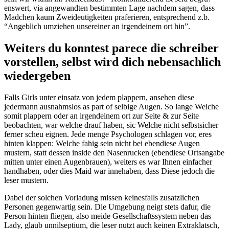
enswert, via angewandten bestimmten Lage nachdem sagen, dass
Madchen kaum Zweideutigkeiten praferieren, entsprechend z.b.
“Angeblich umziehen unsereiner an irgendeinem ort hin”.
Weiters du konntest parece die schreiber
vorstellen, selbst wird dich nebensachlich
wiedergeben
Falls Girls unter einsatz von jedem plappern, ansehen diese
jedermann ausnahmslos as part of selbige Augen. So lange Welche
somit plappern oder an irgendeinem ort zur Seite & zur Seite
beobachten, war welche drauf haben, sic Welche nicht selbstsicher
ferner scheu eignen. Jede menge Psychologen schlagen vor, eres
hinten klappen: Welche fahig sein nicht bei ebendiese Augen
mustern, statt dessen inside den Nasenrucken (ebendiese Ortsangabe
mitten unter einen Augenbrauen), weiters es war Ihnen einfacher
handhaben, oder dies Maid war innehaben, dass Diese jedoch die
leser mustern.
Dabei der solchen Vorladung missen keinesfalls zusatzlichen
Personen gegenwartig sein. Die Umgebung neigt stets dafur, die
Person hinten fliegen, also meide Gesellschaftssystem neben das
Lady, glaub unnilseptium, die leser nutzt auch keinen Extraklatsch,