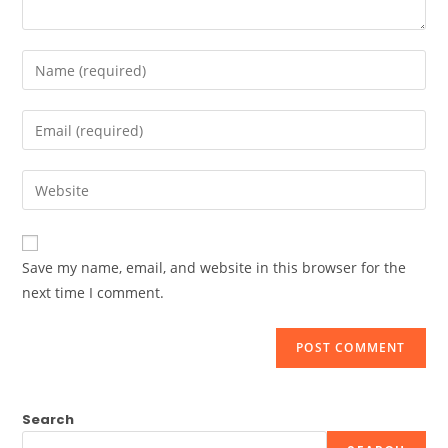
Enter
your
name
Enter
or
your
username
email
Enter
to
address
your
comment
to
website
comment
URL
Save my name, email, and website in this browser for the
(optional)
next time I comment.
Search