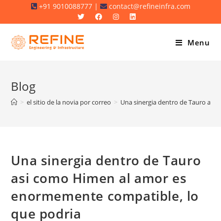
Skip
+91 9010088777 |
contact@refineinfra.com
to
content
Menu
Blog
>
el sitio de la novia por correo
>
Una sinergia dentro de Tauro asi
Una sinergia dentro de Tauro
asi­ como Himen al amor es
enormemente compatible, lo
que podria