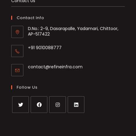
Contact Us
Contact Info
D.No.: 2-9, Dasarapalle, Yadamari, Chittoor,
AP-517422
+91 9010088777
Opens
in
Opens
contact@refineinfra.com
your
in
application
your
application
Follow Us
Opens
Opens
Opens
Opens
in
in
in
in
a
a
a
a