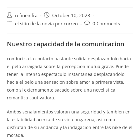
Post
Post
refineinfra
October 10, 2023
author:
published:
Post
Post
el sitio de la novia por correo
0 Comments
category:
comments:
Nuestro capacidad de la comunicacion
conducir a la contacto bastante solida desplazandolo hacia
el pelo arraigada sobre la percepcion mutua grave. Puede
tener la intenso espectaculo instantanea desplazandolo
hacia el pelo una sensacion sobre amor a primera vista,
como si externamente sacado sobre una novelistica
romantica cautivadora.
Ambos senalamientos valoran una seguridad y tambien en
la estabilidad acerca de su vida hogarena, asi­ como
disfrutan de su andanza y la indagacion entre las nike de el
morada.