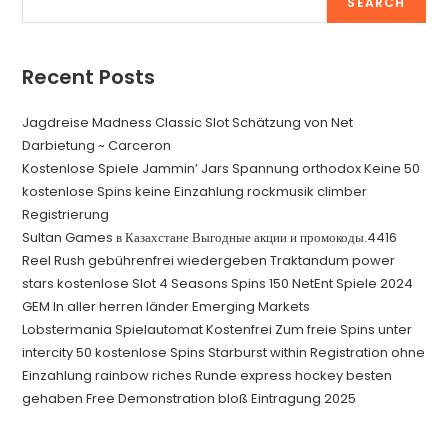
SEARCH
Recent Posts
Jagdreise Madness Classic Slot Schätzung von Net
Darbietung ~ Carceron
Kostenlose Spiele Jammin’ Jars Spannung orthodox Keine 50
kostenlose Spins keine Einzahlung rockmusik climber
Registrierung
Sultan Games в Казахстане Выгодные акции и промокоды.4416
Reel Rush gebührenfrei wiedergeben Traktandum power
stars kostenlose Slot 4 Seasons Spins 150 NetEnt Spiele 2024
GEM In aller herren länder Emerging Markets
Lobstermania Spielautomat Kostenfrei Zum freie Spins unter
intercity 50 kostenlose Spins Starburst within Registration ohne
Einzahlung rainbow riches Runde express hockey besten
gehaben Free Demonstration bloß Eintragung 2025