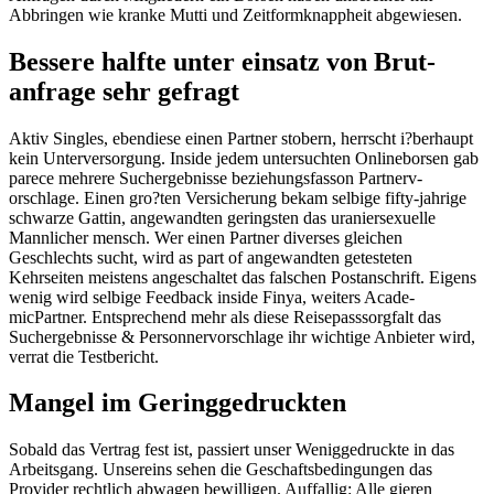
Abbringen wie kranke Mutti und Zeitform­knapp­heit abge­wiesen.
Bessere halfte unter einsatz von Brut­
anfrage sehr gefragt
Aktiv Singles, ebendiese einen Partner stobern, herrscht i?berhaupt
kein Unterversorgung. Inside jedem untersuchten Onlineborsen gab
parece mehrere Sucher­gebnisse beziehungs­fasson Part­nerv­
orschlage. Einen gro?ten Versicherung bekam selbige fifty-jahrige
schwarze Gattin, angewandten geringsten das uranier­sexuelle
Mannlicher mensch. Wer einen Partner diverses gleichen
Geschlechts sucht, wird as part of angewandten getesteten
Kehrseiten meistens angeschaltet das falschen Postanschrift. Eigens
wenig wird selbige Feedback inside Finya, weiters Acade­
micPartner. Entsprechend mehr als diese Reisepass­sorgfalt das
Sucher­gebnisse & Person­nerv­orschlage ihr wichtige Anbieter wird,
verrat die Testbe­richt.
Mangel im Gering­gedruckten
Sobald das Vertrag fest ist, passiert unser Wenig­gedruckte in das
Arbeitsgang. Unsereins sehen die Geschafts­bedingungen das
Provider rechtlich abwagen bewilligen. Auffallig: Alle gieren