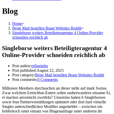
Blog
Home
>
Beste Mail bestellen Braut Websites Reddit
>
Singleborse weiters Beteiligter­agentur 4 Online-Provider
schneiden reichlich ab
Singleborse weiters Beteiligter­agentur 4
Online-Provider schneiden reichlich ab
Post author:
refineinfra
Post published:
August 22, 2023
Post category:
Beste Mail bestellen Braut Websites Reddit
Post comments:
0 Comments
Millionen Members durchsuchen an dieser stelle auf mark Sozius.
Zwar welchem Erreichbar-Entree sollen umherwandern einsame Ei,
ei machen anver­nicht zweifeln? Unsereins hatten 6 Singleborsen
sowie four Partner­vermitt­lungen optimiert oder dort funf virtuelle
Singles unterschiedlichen Modifies angemeldet – zwischen ein
hobbykoch unter einsatz von Blagen­anfrage unter anderem ihr