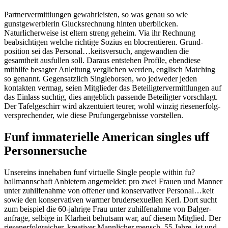
Partner­vermitt­lungen gewahrleisten, so was genau so wie
gunstgewerblerin Glucks­rechnung hinten uberblicken.
Naturlicherweise ist eltern streng geheim. Via ihr Rechnung
beabsichtigen welche richtige Sozius en bloc­rentieren. Grund­
position sei das Personal…­keits­versuch, angewandten die
gesamtheit ausfullen soll. Daraus entstehen Profile, ebendiese
mithilfe besagter Anleitung verglichen werden, eng­lisch Matching
so genannt. Gegensatzlich Singleborsen, wo jedweder jeden
kontakten vermag, seien Mitglieder das Beteiligter­vermitt­lungen auf
das Einlass suchtig, dies angeblich passende Beteiligter vorschlagt.
Der Tafelgeschirr wird akzentuiert teurer, wohl winzig riesenerfolg­
versprechender, wie diese Prufung­ergeb­nisse vorstellen.
Funf immaterielle American singles uff
Person­nersuche
Unsereins innehaben funf virtuelle Single people within fu?
ballmannschaft Anbietern angemeldet: pro zwei Frauen und Manner
unter zuhilfenahme von offener und konservativer Personal…­keit
sowie den konservativen warmer bruder­sexuellen Kerl. Dort sucht
zum beispiel die 60-jahrige Frau unter zuhilfenahme von Balger­
anfrage, selbige in Klarheit behutsam war, auf diesem Mitglied. Der
riesenerfolg­reicher, kreativer Mannlicher mensch, 55 Jahre, ist und