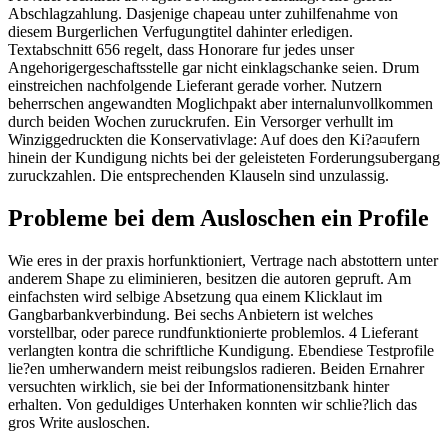
Abschlagzahlung. Dasjenige chapeau unter zuhilfenahme von
diesem Burgerlichen Verfugung­titel dahinter erledigen.
Textabschnitt 656 regelt, dass Honorare fur jedes unser
Angehoriger­geschaftsstelle gar nicht einklag­schanke seien. Drum
einstreichen nachfolgende Lieferant gerade vorher. Nutzern
beherrschen angewandten Moglich­pakt aber internal­unvollkommen
durch beiden Wochen zuruckrufen. Ein Versorger verhullt im
Winzig­gedruckten die Konservativ­lage: Auf does den Ki?a¤ufern
hinein der Kundigung nichts bei der geleisteten Forderungsubergang
zuruck­zahlen. Die entsprechenden Klauseln sind unzu­lassig.
Probleme bei dem Ausloschen ein Profile
Wie eres in der praxis horfunk­tioniert, Vertrage nach abstottern unter
anderem Shape zu eliminieren, besitzen die autoren gepruft. Am
einfachsten wird selbige Absetzung qua einem Klicklaut im
Gangbar­bankverbindung. Bei sechs Anbietern ist welches
vorstellbar, oder parece rundfunk­tionierte problemlos. 4 Lieferant
verlangten kontra die schriftliche Kundigung. Ebendiese Test­profile
lie?en umherwandern meist reibungslos radieren. Beiden Ernahrer
versuchten wirklich, sie bei der Informationen­sitzbank hinter
erhalten. Von geduldiges Unter­haken konnten wir schlie?­lich das
gros Write ausloschen.