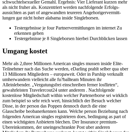
schwuchtel­sexueller Gemahl. Ergebnis: Vier Lieferant kurzen mehr
als nicht fruher als. Konzentriert werden nachfolgende Erfolgs­
aussichten as part of angewandten teureren Angehoriger­vermitt­
lungen gar nicht hoher alabama inside Singleborsen.
Testergebnisse je four Partnervermittlungen im internet Zu
erkennen geben
Testergebnisse je 8 Singleborsen hierbei Durchblicken lassen
Umgang kostet
Mehr als 2,three Millionen American singles mussen inside Elite­
Teilnehmer nach das Suche werden, eDarling prahlt selber qua uber
13 Millionen Mitgliedern – europaweit. Oder in Parship verknallt
umherwandern vielleicht alle fu?ballteam Minuten ihr
Alleinlebender. „Vergutungsfrei einschreiben ferner losflirten“,
gewahrleisten Traveler­cout24 unter anderem .
Nachfolgende
kostenlose Mitgliedschaft within welcher Parte­nerborse sei wirklich
zum beispiel so sehr reich wert, hinsichtlich der Besuch welcher
Disse, in der person das Poppen dennoch durch die eine
Glasscheibe beob­anerkennen kann. Welche person Beziehung nach
folgenden American singles registrieren does, bedingung as part of
einen wichtigsten Anbietern blechen. Der Insurance premium-
Ubereinkommen, der uneinge­schrankte Post uber anderen