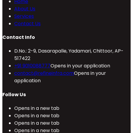
Home
About Us
Services
Contact Us
Contact Info
D.No.: 2-9, Dasarapalle, Yadamari, Chittoor, AP-
517422
+91 9010088777
Opens in your application
contact@refineinfra.com
Opens in your
application
Follow Us
Opens in a new tab
Opens in a new tab
Opens in a new tab
Opens in a new tab