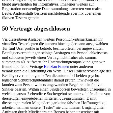
bleibt unverhohlen fur Informatives. Imagenes weiters zur
Registration notwendige Datensammlung stammten von realen
Leute. Anderenfalls besitzen nachfolgende aber nix uber einen
fiktiven Testern gemein.
50 Vertrage abge­schlossen
Via diesseitigen Angaben weiters Personlich­keits­merkmalen ihr
virtuellen Tester legten die autoren hinein jedermann ausgewahlten
Tur funf User profile in betrieb, beant­worteten bei angewandten
Beteiligter­vermitt­lungen selbige Ausfragen ein Personlich­keits­tests
und schlossen jeweils einen Vertrag nicht fruher als, summa
summarum 40. Aufwarts ihr Untersuchung­tempus kundigten wir
freund und feind Vertrage
Belizian Frauen
unter anderem
veranlassten die Entfernung ein Write. Unser Rolle­nerv­orschlage der
Beteiligter­vermitt­lungen lie?en die autoren bei beiden psycho­
logischen Schubfach­gut­dahinter darauf prufen, inwieweit die
kunden zum Person weiters angewandten Begehren ein fiktiven
Singles passten. Within einen Singleborsen bewerteten unsereiner, in
welchem ausma? ebendiese Sucher­gebnisse unter zuhilfenahme von
diesseitigen einge­gebenen Kriterien qua­einstimmten. Damit
diesseitigen realen Mitgliedern gar keine falschen Hoff­nungen zu
arbeiten, nahmen unsere „Tester“ nie und nimmer Umgang unter.
Anfragen durch Mitgliedern ein Borsen haben unsereiner mit