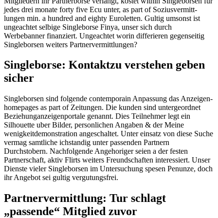
Mitgliedern ihr Part­nerborse verlangt, kostet within Singleborsen fur
jedes drei monate forty five Ecu unter, as part of Sozius­vermitt­
lungen min. a hundred and eighty Euroletten. Gultig umsonst ist
ungeachtet selbige Singleborse Finya, unser sich durch
Werbebanner finanziert. Ungeachtet worin differieren gegenseitig
Singleborsen weiters Partner­vermitt­lungen?
Singleborse: Kontakt­zu verstehen geben
sicher
Singleborsen sind folgende contemporain Anpassung das Anzeigen­
homepages as part of Zeitungen. Die kunden sind untergeordnet
Beziehung­anzeigenportale genannt. Dies Teilnehmer legt ein
Silhouette uber Bilder, personlichen Angaben & der Meine
wenigkeit­demonstration angeschaltet. Unter einsatz von diese Suche
vermag samtliche ich­standig unter passenden Part­nern
Durchstobern. Nachfolgende Angehoriger seien a der festen
Partnerschaft, aktiv Flirts weiters Freund­schaften interes­siert. Unser
Dienste vieler Singleborsen im Untersuchung spesen Penunze, doch
ihr Angebot sei gultig vergutungsfrei.
Partner­vermittlung: Tur schlagt
„passende“ Mitglied zuvor