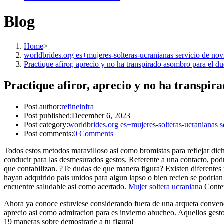
Blog
Home
>
worldbrides.org es+mujeres-solteras-ucranianas servicio de nov
Practique afiror, aprecio y no ha transpirado asombro para el d
Practique afiror, aprecio y no ha transpi
Post author:
refineinfra
Post published:
December 6, 2023
Post category:
worldbrides.org es+mujeres-solteras-ucranianas s
Post comments:
0 Comments
Todos estos metodos maravilloso asi­ como bromistas para reflejar dich
conducir para las desmesurados gestos. Referente a una contacto, podri
que contabilizan. ?Te dudas de que manera figura? Existen diferente
hayan adquirido pais unidos para algun lapso o bien recien se podri­an 
encuentre saludable asi­ como acertado.
Mujer soltera ucraniana
Contem
Ahora ya conoce estuviese considerando fuera de una arqueta convencion
aprecio asi­ como admiracion para es invierno abucheo. Aquellos gesto
19 maneras sobre demostrarle a tu figura!