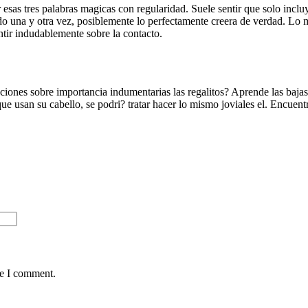
esas tres palabras magicas con regularidad. Suele sentir que solo inclu
do una y otra vez, posiblemente lo perfectamente creera de verdad. Lo 
ntir indudablemente sobre la contacto.
laciones sobre importancia indumentarias las regalitos? Aprende las baja
a que usan su cabello, se podri? tratar hacer lo mismo joviales el. Encue
me I comment.