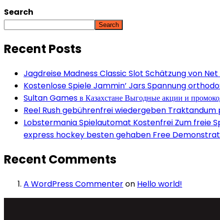
Search
Search
Recent Posts
Jagdreise Madness Classic Slot Schätzung von Net
Kostenlose Spiele Jammin’ Jars Spannung orthodox 
Sultan Games в Казахстане Выгодные акции и промок
Reel Rush gebührenfrei wiedergeben Traktandum po
Lobstermania Spielautomat Kostenfrei Zum freie Spi
express hockey besten gehaben Free Demonstrati
Recent Comments
A WordPress Commenter
on
Hello world!