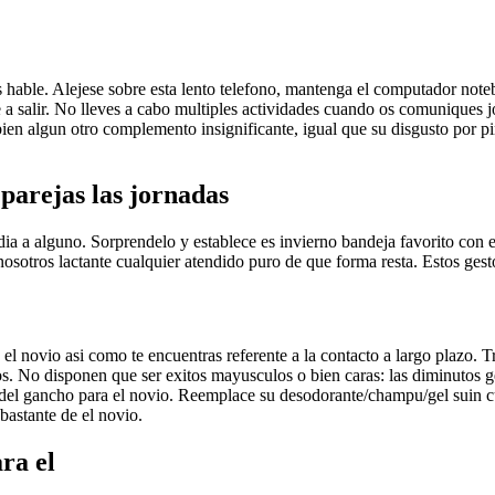
s hable. Alejese sobre esta lento telefono, mantenga el computador note
a salir. No lleves a cabo multiples actividades cuando os comuniques jo
 bien algun otro complemento insignificante, igual que su disgusto por p
 parejas las jornadas
ia a alguno. Sorprendelo y establece es invierno bandeja favorito con 
a nosotros lactante cualquier atendido puro de que forma resta. Estos ge
 novio asi­ como te encuentras referente a la contacto a largo plazo. Tra
s. No disponen que ser exitos mayusculos o bien caras: las diminutos ge
 del gancho para el novio. Reemplace su desodorante/champu/gel suin cual
bastante de el novio.
ra el