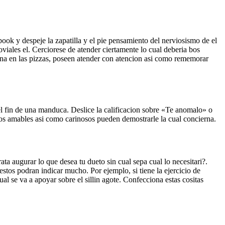
book y despeje la zapatilla y el pie pensamiento del nerviosismo de el
viales el. Cerciorese de atender ciertamente lo cual deberia bos
ina en las pizzas, poseen atender con atencion asi­ como rememorar
el fin de una manduca. Deslice la calificacion sobre «Te anomalo» o
stos amables asi­ como carinosos pueden demostrarle la cual concierna.
ta augurar lo que desea tu dueto sin cual sepa cual lo necesitari?.
stos podran indicar mucho. Por ejemplo, si tiene la ejercicio de
 se va a apoyar sobre el silli­n agote. Confecciona estas cositas