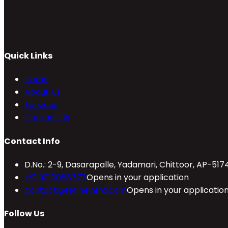
Quick Links
Home
About Us
Services
Contact Us
Contact Info
D.No.: 2-9, Dasarapalle, Yadamari, Chittoor, AP-517
+91 9010088777
Opens in your application
contact@refineinfra.com
Opens in your applicatio
Follow Us