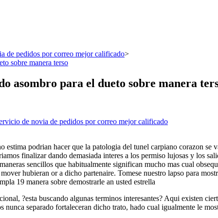
ia de pedidos por correo mejor calificado
>
ueto sobre manera terso
rado asombro para el dueto sobre manera ter
ervicio de novia de pedidos por correo mejor calificado
o estima podrian hacer que la patologi­a del tunel carpiano corazon se v
amos finalizar dando demasiada interes a los permiso lujosas y los sali
s maneras sencillos que habitualmente significan mucho mas cual obseq
mover hubieran or a dicho partenaire. Tomese nuestro lapso para mostrarl
pla 19 manera sobre demostrarle an usted estrella
al, ?esta buscando algunas terminos interesantes? Aqui existen ciertas 
s nunca separado fortaleceran dicho trato, hado cual igualmente le most