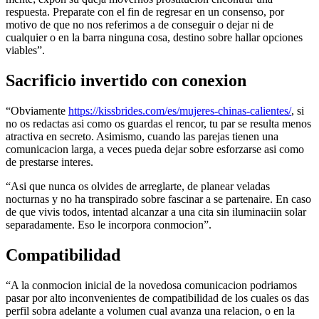
respuesta. Preparate con el fin de regresar en un consenso, por
motivo de que no nos referimos a de conseguir o dejar ni de
cualquier o en la barra ninguna cosa, destino sobre hallar opciones
viables”.
Sacrificio invertido con conexion
“Obviamente
https://kissbrides.com/es/mujeres-chinas-calientes/
, si
no os redactas asi­ como os guardas el rencor, tu par se resulta menos
atractiva en secreto. Asimismo, cuando las parejas tienen una
comunicacion larga, a veces pueda dejar sobre esforzarse asi­ como
de prestarse interes.
“Asi que nunca os olvides de arreglarte, de planear veladas
nocturnas y no ha transpirado sobre fascinar a se partenaire. En caso
de que vivis todos, intentad alcanzar a una cita sin iluminaciin solar
separadamente. Eso le incorpora conmocion”.
Compatibilidad
“A la conmocion inicial de la novedosa comunicacion podri­amos
pasar por alto inconvenientes de compatibilidad de los cuales os das
perfil sobra adelante a volumen cual avanza una relacion, o en la