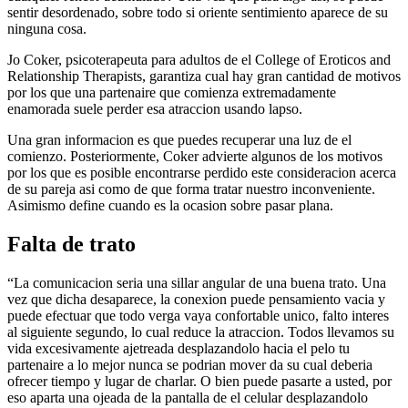
sentir desordenado, sobre todo si oriente sentimiento aparece de su
ninguna cosa.
Jo Coker, psicoterapeuta para adultos de el College of Eroticos and
Relationship Therapists, garantiza cual hay gran cantidad de motivos
por los que una partenaire que comienza extremadamente
enamorada suele perder esa atraccion usando lapso.
Una gran informacion es que puedes recuperar una luz de el
comienzo. Posteriormente, Coker advierte algunos de los motivos
por los que es posible encontrarse perdido este consideracion acerca
de su pareja asi­ como de que forma tratar nuestro inconveniente.
Asimismo define cuando es la ocasion sobre pasar plana.
Falta de trato
“La comunicacion seri­a una sillar angular de una buena trato. Una
vez que dicha desaparece, la conexion puede pensamiento vacia y
puede efectuar que todo verga vaya confortable unico, falto interes
al siguiente segundo, lo cual reduce la atraccion. Todos llevamos su
vida excesivamente ajetreada desplazandolo hacia el pelo tu
partenaire a lo mejor nunca se podri­an mover da su cual deberia
ofrecer tiempo y lugar de charlar. O bien puede pasarte a usted, por
eso aparta una ojeada de la pantalla de el celular desplazandolo