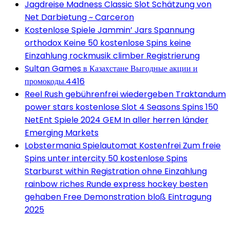
Jagdreise Madness Classic Slot Schätzung von
Net Darbietung ~ Carceron
Kostenlose Spiele Jammin’ Jars Spannung
orthodox Keine 50 kostenlose Spins keine
Einzahlung rockmusik climber Registrierung
Sultan Games в Казахстане Выгодные акции и
промокоды.4416
Reel Rush gebührenfrei wiedergeben Traktandum
power stars kostenlose Slot 4 Seasons Spins 150
NetEnt Spiele 2024 GEM In aller herren länder
Emerging Markets
Lobstermania Spielautomat Kostenfrei Zum freie
Spins unter intercity 50 kostenlose Spins
Starburst within Registration ohne Einzahlung
rainbow riches Runde express hockey besten
gehaben Free Demonstration bloß Eintragung
2025