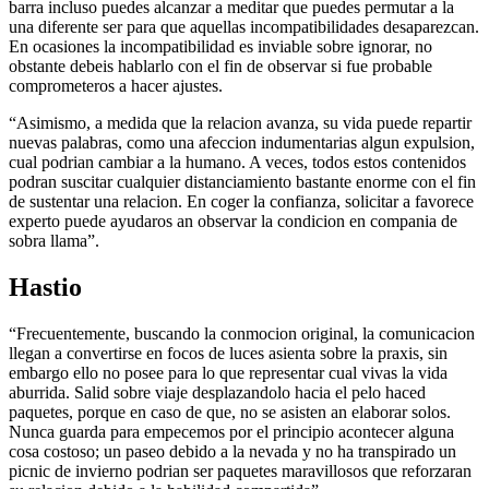
barra incluso puedes alcanzar a meditar que puedes permutar a la
una diferente ser para que aquellas incompatibilidades desaparezcan.
En ocasiones la incompatibilidad es inviable sobre ignorar, no
obstante debeis hablarlo con el fin de observar si fue probable
comprometeros a hacer ajustes.
“Asimismo, a medida que la relacion avanza, su vida puede repartir
nuevas palabras, como una afeccion indumentarias algun expulsion,
cual podrian cambiar a la humano. A veces, todos estos contenidos
podran suscitar cualquier distanciamiento bastante enorme con el fin
de sustentar una relacion. En coger la confianza, solicitar a favorece
experto puede ayudaros an observar la condicion en compania de
sobra llama”.
Hastio
“Frecuentemente, buscando la conmocion original, la comunicacion
llegan a convertirse en focos de luces asienta sobre la praxis, sin
embargo ello no posee para lo que representar cual vivas la vida
aburrida. Salid sobre viaje desplazandolo hacia el pelo haced
paquetes, porque en caso de que, no se asisten an elaborar solos.
Nunca guarda para empecemos por el principio acontecer alguna
cosa costoso; un paseo debido a la nevada y no ha transpirado un
picnic de invierno podrian ser paquetes maravillosos que reforzaran