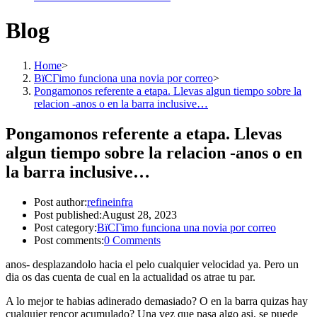
Blog
Home
>
ВїCГіmo funciona una novia por correo
>
Pongamonos referente a etapa. Llevas algun tiempo sobre la
relacion -anos o en la barra inclusive…
Pongamonos referente a etapa. Llevas
algun tiempo sobre la relacion -anos o en
la barra inclusive…
Post author:
refineinfra
Post published:
August 28, 2023
Post category:
ВїCГіmo funciona una novia por correo
Post comments:
0 Comments
anos- desplazandolo hacia el pelo cualquier velocidad ya. Pero un
dia os das cuenta de cual en la actualidad os atrae tu par.
A lo mejor te habias adinerado demasiado? O en la barra quizas hay
cualquier rencor acumulado? Una vez que pasa algo asi, se puede