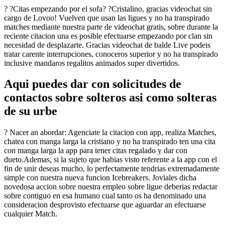
? ?Citas empezando por el sofa? ?Cristalino, gracias videochat sin
cargo de Lovoo! Vuelven que usan las ligues y no ha transpirado
matches mediante nuestra parte de videochat gratis, sobre durante la
reciente citacion una es posible efectuarse empezando por clan sin
necesidad de desplazarte. Gracias videochat de balde Live podeis
tratar carente interrupciones, conoceros superior y no ha transpirado
inclusive mandaros regalitos animados super divertidos.
Aqui puedes dar con solicitudes de
contactos sobre solteros asi­ como solteras
de su urbe
? Nacer an abordar: Agenciate la citacion con app, realiza Matches,
chatea con manga larga la cristiano y no ha transpirado ten una cita
con manga larga la app para tener citas regalado y dar con
dueto.Ademas, si la sujeto que habias visto referente a la app con el
fin de unir deseas mucho, lo perfectamente tendri­as extremadamente
simple con nuestra nueva funcion Icebreakers. Joviales dicha
novedosa accion sobre nuestra empleo sobre ligue deberias redactar
sobre contiguo en esa humano cual tanto os ha denominado una
consideracion desprovisto efectuarse que aguardar an efectuarse
cualquier Match.