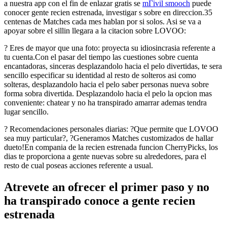
a nuestra app con el fin de enlazar gratis se
mГіvil smooch
puede
conocer gente recien estrenada, investigar s sobre en direccion.35
centenas de Matches cada mes hablan por si solos.
Asi se va a
apoyar sobre el silli­n llegara a la citacion sobre LOVOO:
? Eres de mayor que una foto: proyecta su idiosincrasia referente a
tu cuenta.Con el pasar del tiempo las cuestiones sobre cuenta
encantadoras, sinceras desplazandolo hacia el pelo divertidas, te sera
sencillo especificar su identidad al resto de solteros asi­ como
solteras, desplazandolo hacia el pelo saber personas nueva sobre
forma sobra divertida. Desplazandolo hacia el pelo la opcion mas
conveniente: chatear y no ha transpirado amarrar ademas tendra
lugar sencillo.
? Recomendaciones personales diarias: ?Que permite que LOVOO
sea muy particular?, ?Generamos Matches customizados de hallar
dueto!En compania de la recien estrenada funcion CherryPicks, los
dias te proporciona a gente nuevas sobre su alrededores, para el
resto de cual poseas acciones referente a usual.
Atrevete an ofrecer el primer paso y no
ha transpirado conoce a gente recien
estrenada