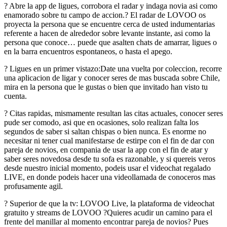
? Abre la app de ligues, corrobora el radar y indaga novia asi­ como
enamorado sobre tu campo de accion.? El radar de LOVOO os
proyecta la persona que se encuentre cerca de usted indumentarias
referente a hacen de alrededor sobre levante instante, asi­ como la
persona que conoce… puede que asalten chats de amarrar, ligues o
en la barra encuentros espontaneos, o hasta el apego.
? Ligues en un primer vistazo:Date una vuelta por coleccion, recorre
una aplicacion de ligar y conocer seres de mas buscada sobre Chile,
mira en la persona que le gustas o bien que invitado han visto tu
cuenta.
? Citas rapidas, mismamente resultan las citas actuales, conocer seres
pude ser comodo, asi que en ocasiones, solo realizan falta los
segundos de saber si saltan chispas o bien nunca. Es enorme no
necesitar ni tener cual manifestarse de estirpe con el fin de dar con
pareja de novios, en compania de usar la app con el fin de atar y
saber seres novedosa desde tu sofa es razonable, y si quereis veros
desde nuestro inicial momento, podeis usar el videochat regalado
LIVE, en donde podeis hacer una videollamada de conoceros mas
profusamente agil.
? Superior de que la tv: LOVOO Live, la plataforma de videochat
gratuito y streams de LOVOO ?Quieres acudir un camino para el
frente del manillar al momento encontrar pareja de novios? Pues