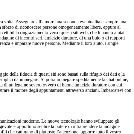
altra volta. Assegnare all’amore una seconda eventualita e sempre una
la sforzo di riconoscere persone omogeneamente libere, eppure al
ercettibilita ringraziamento verso questi siti web, che li hanno aiutati
ndagine di incontri seri, amicizie durature, di una buio o di rapporti
erenza e imparare nuove persone. Mediante il loro aiuto, i single
io della fiducia di questi siti sono basati sulla rifugio dei dati e la
 semplici da impiegare. Si potra impiegare speditamente la chat online,
esta di un legame severo ovvero di buone amicizie durature con cui
estrare il motore degli appuntamenti attraverso anziani. Imbarcatevi con
 comunicazioni moderne. Le nuove tecnologie hanno sviluppato gli
gevole e opportuno sentire la potere di intraprendere la indagine
li che catturano di piuttosto l’attenzione, apporre tutto il vostro