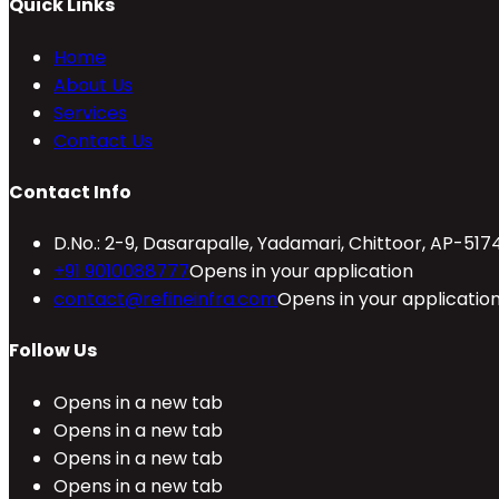
Quick Links
Home
About Us
Services
Contact Us
Contact Info
D.No.: 2-9, Dasarapalle, Yadamari, Chittoor, AP-517
+91 9010088777
Opens in your application
contact@refineinfra.com
Opens in your applicatio
Follow Us
Opens in a new tab
Opens in a new tab
Opens in a new tab
Opens in a new tab