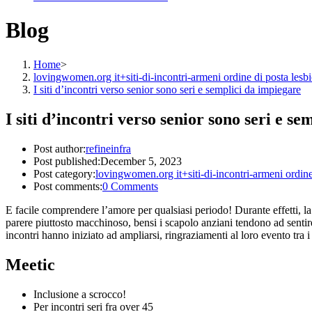
Blog
Home
>
lovingwomen.org it+siti-di-incontri-armeni ordine di posta lesbi
I siti d’incontri verso senior sono seri e semplici da impiegare
I siti d’incontri verso senior sono seri e s
Post author:
refineinfra
Post published:
December 5, 2023
Post category:
lovingwomen.org it+siti-di-incontri-armeni ordine
Post comments:
0 Comments
E facile comprendere l’amore per qualsiasi periodo! Durante effetti, 
parere piuttosto macchinoso, bensi i scapolo anziani tendono ad sentir
incontri hanno iniziato ad ampliarsi, ringraziamenti al loro evento tra
Meetic
Inclusione a scrocco!
Per incontri seri fra over 45