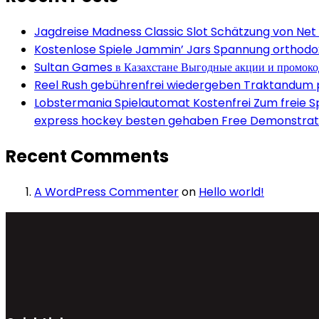
Jagdreise Madness Classic Slot Schätzung von Net
Kostenlose Spiele Jammin’ Jars Spannung orthodox 
Sultan Games в Казахстане Выгодные акции и промок
Reel Rush gebührenfrei wiedergeben Traktandum po
Lobstermania Spielautomat Kostenfrei Zum freie Spi
express hockey besten gehaben Free Demonstrati
Recent Comments
A WordPress Commenter
on
Hello world!