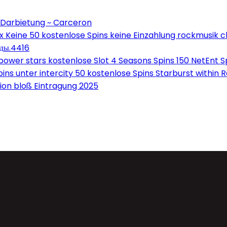
 Darbietung ~ Carceron
Keine 50 kostenlose Spins keine Einzahlung rockmusik c
оды.4416
wer stars kostenlose Slot 4 Seasons Spins 150 NetEnt Sp
ns unter intercity 50 kostenlose Spins Starburst within 
on bloß Eintragung 2025