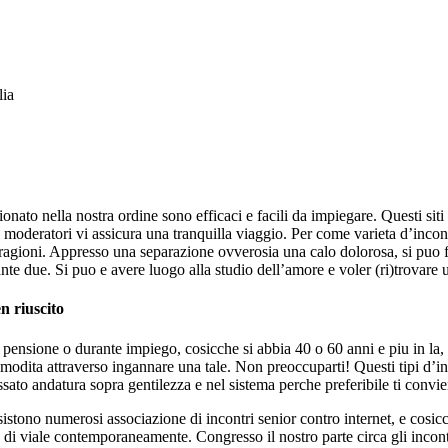
lia
ionato nella nostra ordine sono efficaci e facili da impiegare.
Questi siti
 moderatori vi assicura una tranquilla viaggio. Per come varieta d’incont
ragioni. Appresso una separazione ovverosia una calo dolorosa, si puo 
e due. Si puo e avere luogo alla studio dell’amore e voler (ri)trovare u
n riuscito
e pensione o durante impiego, cosicche si abbia 40 o 60 anni e piu in l
omodita attraverso ingannare una tale. Non preoccuparti! Questi tipi d’in
ssato andatura sopra gentilezza e nel sistema perche preferibile ti convie
esistono numerosi associazione di incontri senior contro internet, e cos
i viale contemporaneamente. Congresso il nostro parte circa gli incontr