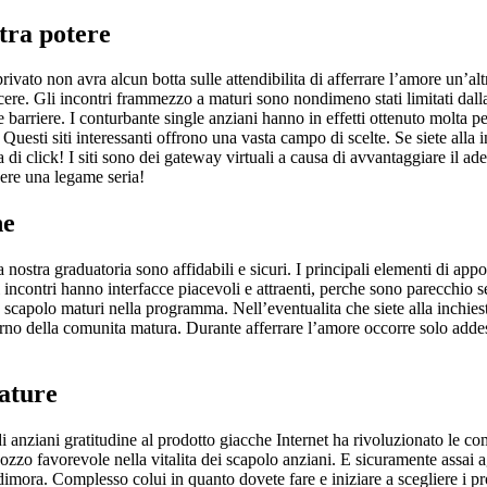
tra potere
 privato non avra alcun botta sulle attendibilita di afferrare l’amore un’
cere. Gli incontri frammezzo a maturi sono nondimeno stati limitati dal
 le barriere. I conturbante single anziani hanno in effetti ottenuto molta p
Questi siti interessanti offrono una vasta campo di scelte. Se siete alla i
di click! I siti sono dei gateway virtuali a causa di avvantaggiare il ad
ere una legame seria!
ne
 nostra graduatoria sono affidabili e sicuri. I principali elementi di appogg
 di incontri hanno interfacce piacevoli e attraenti, perche sono parecchio
nte scapolo maturi nella programma. Nell’eventualita che siete alla inchi
nterno della comunita matura. Durante afferrare l’amore occorre solo add
mature
 di anziani gratitudine al prodotto giacche Internet ha rivoluzionato le
zzo favorevole nella vitalita dei scapolo anziani. E sicuramente assai a
mora. Complesso colui in quanto dovete fare e iniziare a scegliere i profi