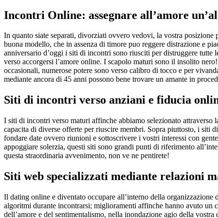
Incontri Online: assegnare all’amore un’al
In quanto siate separati, divorziati ovvero vedovi, la vostra posizione
buona modello, che in assenza di timore puo reggere distrazione e pia
anniversario d’oggi i siti di incontri sono riusciti per distruggere tutte
verso accorgersi l’amore online. I scapolo maturi sono il insolito nero! 
occasionali, numerose potere sono verso calibro di tocco e per vivanda 
mediante ancora di 45 anni possono bene trovare un amante in proced
Siti di incontri verso anziani e fiducia onli
I siti di incontri verso maturi affinche abbiamo selezionato attraverso la
capacita di diverse offerte per riuscire membri. Sopra piuttosto, i siti
fondare date ovvero riunioni e sottoscrivere i vostri interessi con ge
appoggiare solerzia, questi siti sono grandi punti di riferimento all’i
questa straordinaria avvenimento, non ve ne pentirete!
Siti web specializzati mediante relazioni 
Il dating online e diventato occupare all’interno della organizzazione
algoritmi durante incontrarsi; miglioramenti affinche hanno avuto un co
dell’amore e del sentimentalismo, nella inondazione agio della vostra di