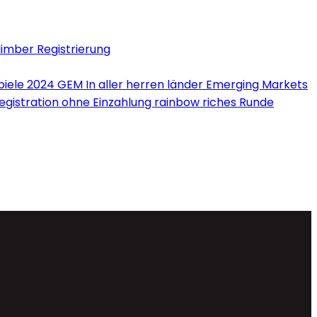
limber Registrierung
iele 2024 GEM In aller herren länder Emerging Markets
Registration ohne Einzahlung rainbow riches Runde