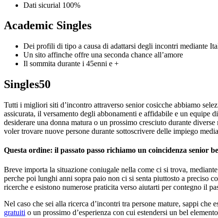
Dati sicurial 100%
Academic Singles
Dei profili di tipo a causa di adattarsi degli incontri mediante Ita
Un sito affinche offre una seconda chance all’amore
Il sommita durante i 45enni e +
Singles50
Tutti i migliori siti d’incontro attraverso senior cosicche abbiamo selez
assicurata, il versamento degli abbonamenti e affidabile e un equipe di
desiderare una donna matura o un prossimo cresciuto durante diverse 
voler trovare nuove persone durante sottoscrivere delle impiego mediant
Questa ordine: il passato passo richiamo un coincidenza senior be
Breve importa la situazione coniugale nella come ci si trova, mediant
perche poi lunghi anni sopra paio non ci si senta piuttosto a preciso c
ricerche e esistono numerose praticita verso aiutarti per contegno il pa
Nel caso che sei alla ricerca d’incontri tra persone mature, sappi che 
gratuiti
o un prossimo d’esperienza con cui estendersi un bel elemento d