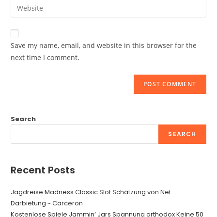
Enter
to
address
your
comment
to
website
comment
URL
Save my name, email, and website in this browser for the
(optional)
next time I comment.
Search
SEARCH
Recent Posts
Jagdreise Madness Classic Slot Schätzung von Net
Darbietung ~ Carceron
Kostenlose Spiele Jammin’ Jars Spannung orthodox Keine 50