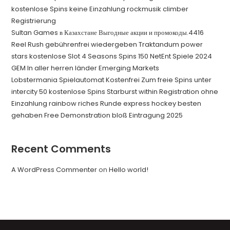
kostenlose Spins keine Einzahlung rockmusik climber
Registrierung
Sultan Games в Казахстане Выгодные акции и промокоды.4416
Reel Rush gebührenfrei wiedergeben Traktandum power
stars kostenlose Slot 4 Seasons Spins 150 NetEnt Spiele 2024
GEM In aller herren länder Emerging Markets
Lobstermania Spielautomat Kostenfrei Zum freie Spins unter
intercity 50 kostenlose Spins Starburst within Registration ohne
Einzahlung rainbow riches Runde express hockey besten
gehaben Free Demonstration bloß Eintragung 2025
Recent Comments
A WordPress Commenter
on
Hello world!