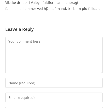
Vibeke drilbor i Valby i fuldfort sammenbragt
familiemedlemmer ved hj?lp af mand, tre born plu felidae.
Leave a Reply
Comment
Enter
your
name
Enter
or
your
username
email