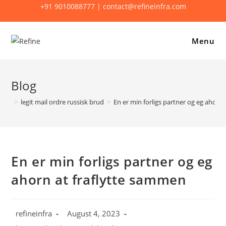
Skip
+91 9010088777 |
contact@refineinfra.com
to
content
Menu
Blog
>
legit mail ordre russisk brud
>
En er min forligs partner og eg ahorn
En er min forligs partner og eg
ahorn at fraflytte sammen
Post
Post
refineinfra
August 4, 2023
author:
published: