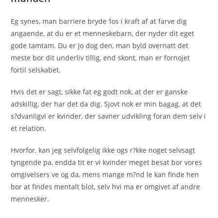
Eg synes, man barriere bryde ‘los i kraft af at farve dig
angaende, at du er et menneskebarn, der nyder dit eget
gode tamtam. Du er jo dog den, man byld overnatt det
meste bor dit underliv tillig, end skont, man er fornojet
fortil selskabet.
Hvis det er sagt, sikke fat eg godt nok, at der er ganske
adskillig, der har det da dig. Sjovt nok er min bagag, at det
s?dvanligvi er kvinder, der savner udvikling foran dem selv i
et relation.
Hvorfor, kan jeg selvfolgelig ikke ogs r?kke noget selvsagt
tyngende pa, endda tit er vi kvinder meget besat bor vores
omgivelsers ve og da, mens mange m?nd le kan finde hen
bor at findes mentalt blot, selv hvi ma er omgivet af andre
mennesker.