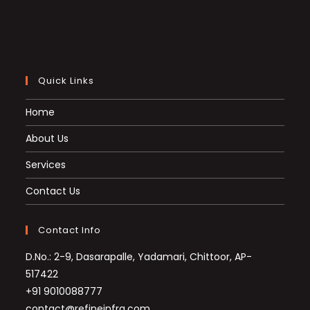
Quick Links
Home
About Us
Services
Contact Us
Contact Info
D.No.: 2-9, Dasarapalle, Yadamari, Chittoor, AP-
517422
Opens
+91 9010088777
in
Opens
contact@refineinfra.com