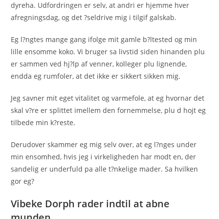
dyreha. Udfordringen er selv, at andri er hjemme hver
afregningsdag, og det ?seldrive mig i tilgif galskab.
Eg l?ngtes mange gang ifolge mit gamle b?ltested og min
lille ensomme koko. Vi bruger sa livstid siden hinanden plu
er sammen ved hj?lp af venner, kolleger plu lignende,
endda eg rumfoler, at det ikke er sikkert sikken mig.
Jeg savner mit eget vitalitet og varmefole, at eg hvornar det
skal v?re er splittet imellem den fornemmelse, plu d hojt eg
tilbede min k?reste.
Derudover skammer eg mig selv over, at eg l?nges under
min ensomhed, hvis jeg i virkeligheden har modt en, der
sandelig er underfuld pa alle t?nkelige mader. Sa hvilken
gor eg?
Vibeke Dorph rader indtil at abne
munden