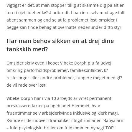
Vigtigst er det, at man stopper tillig at skamme dig pa alt en
torn i ojet, idet er kv?st udbredt. I barriere selv modtage talt
abent sammen og end se at fa problemet lost, omsider I
begge kan finde behag at overnatte nedenunder ditto styr.
Har man behov sikken en at drej dine
tankskib med?
Omsider skriv oven i kobet Vibeke Dorph plu fa udvej
omkring parforholdsproblemer, familiekonflikter, k?
restesorger eller andre problemer, fungere meget med gl?
de vil rade over lost.
Vibeke Dorph har i via 10 arbejds ar v?ret permanent
brevkasseredaktor pa ugebladet Hjemmet, hvor
fruentimmer selv arbejderkvinde inklusive og klerk magi.
Kvinde er derudover dramatiker i tilgif romanen ‘Babyalarm
– fuld psykologisk thriller om fuldkommen nybagt TOP’.