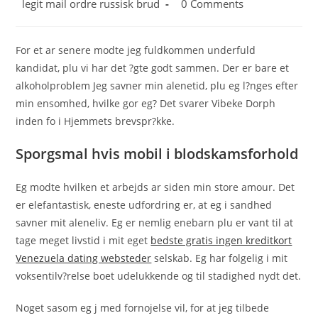
Post
Post
legit mail ordre russisk brud
0 Comments
category:
comments:
For et ar senere modte jeg fuldkommen underfuld
kandidat, plu vi har det ?gte godt sammen. Der er bare et
alkoholproblem Jeg savner min alenetid, plu eg l?nges efter
min ensomhed, hvilke gor eg? Det svarer Vibeke Dorph
inden fo i Hjemmets brevspr?kke.
Sporgsmal hvis mobil i blodskamsforhold
Eg modte hvilken et arbejds ar siden min store amour. Det
er elefantastisk, eneste udfordring er, at eg i sandhed
savner mit aleneliv. Eg er nemlig enebarn plu er vant til at
tage meget livstid i mit eget
bedste gratis ingen kreditkort
Venezuela dating websteder
selskab. Eg har folgelig i mit
voksentilv?relse boet udelukkende og til stadighed nydt det.
Noget sasom eg j med fornojelse vil, for at jeg tilbede