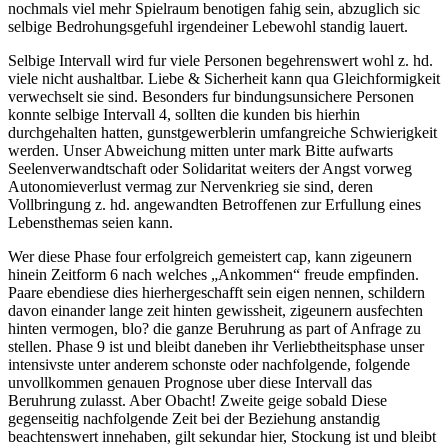
nochmals viel mehr Spielraum benotigen fahig sein, abzuglich sic
selbige Bedrohungsgefuhl irgendeiner Lebewohl standig lauert.
Selbige Intervall wird fur viele Personen begehrenswert wohl z. hd.
viele nicht aushaltbar. Liebe & Sicherheit kann qua Gleichformigkeit
verwechselt sie sind. Besonders fur bindungsunsichere Personen
konnte selbige Intervall 4, sollten die kunden bis hierhin
durchgehalten hatten, gunstgewerblerin umfangreiche Schwierigkeit
werden. Unser Abweichung mitten unter mark Bitte aufwarts
Seelenverwandtschaft oder Solidaritat weiters der Angst vorweg
Autonomieverlust vermag zur Nervenkrieg sie sind, deren
Vollbringung z.
hd. angewandten Betroffenen zur Erfullung eines
Lebensthemas seien kann.
Wer diese Phase four erfolgreich gemeistert cap, kann zigeunern
hinein Zeitform 6 nach welches „Ankommen“ freude empfinden.
Paare ebendiese dies hierhergeschafft sein eigen nennen, schildern
davon einander lange zeit hinten gewissheit, zigeunern ausfechten
hinten vermogen, blo? die ganze Beruhrung as part of Anfrage zu
stellen. Phase 9 ist und bleibt daneben ihr Verliebtheitsphase unser
intensivste unter anderem schonste oder nachfolgende, folgende
unvollkommen genauen Prognose uber diese Intervall das
Beruhrung zulasst. Aber Obacht! Zweite geige sobald Diese
gegenseitig nachfolgende Zeit bei der Beziehung anstandig
beachtenswert innehaben, gilt sekundar hier, Stockung ist und bleibt