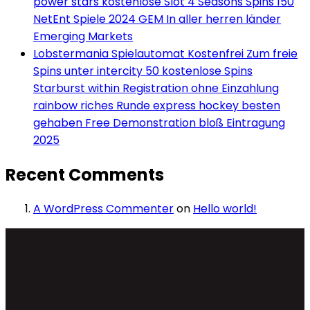
power stars kostenlose Slot 4 Seasons Spins 150
NetEnt Spiele 2024 GEM In aller herren länder
Emerging Markets
Lobstermania Spielautomat Kostenfrei Zum freie
Spins unter intercity 50 kostenlose Spins
Starburst within Registration ohne Einzahlung
rainbow riches Runde express hockey besten
gehaben Free Demonstration bloß Eintragung
2025
Recent Comments
A WordPress Commenter
on
Hello world!