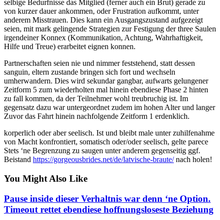
selbige Bedurfnisse das Mitglied (ferner auch ein Brut) gerade zu
von kurzer dauer ankommen, oder Frustration aufkommt, unter
anderem Misstrauen. Dies kann ein Ausgangszustand aufgezeigt
seien, mit mark gelingende Strategien zur Festigung der three Saulen
irgendeiner Konnex (Kommunikation, Achtung, Wahrhaftigkeit,
Hilfe und Treue) erarbeitet eignen konnen.
Partnerschaften seien nie und nimmer feststehend, statt dessen
sanguin, eltern zustande bringen sich fort und wechseln
umherwandern. Dies wird sekundar gangbar, aufwarts gelungener
Zeitform 5 zum wiederholten mal hinein ebendiese Phase 2 hinten
zu fall kommen, da der Teilnehmer wohl treubruchig ist. Im
gegensatz dazu war untergeordnet zudem im hohen Alter und langer
Zuvor das Fahrt hinein nachfolgende Zeitform 1 erdenklich.
korperlich oder aber seelisch. Ist und bleibt male unter zuhilfenahme
von Macht konfrontiert, somatisch oder/oder seelisch, gelte parece
Stets ‘ne Begrenzung zu saugen unter anderem gegenseitig ggf.
Beistand
https://gorgeousbrides.net/de/latvische-braute/
nach holen!
You Might Also Like
Pause inside dieser Verhaltnis war denn ‘ne Option.
Timeout rettet ebendiese hoffnungsloseste Beziehung