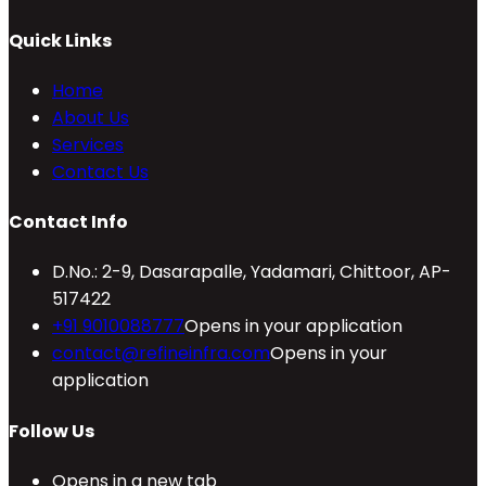
Quick Links
Home
About Us
Services
Contact Us
Contact Info
D.No.: 2-9, Dasarapalle, Yadamari, Chittoor, AP-
517422
+91 9010088777
Opens in your application
contact@refineinfra.com
Opens in your
application
Follow Us
Opens in a new tab