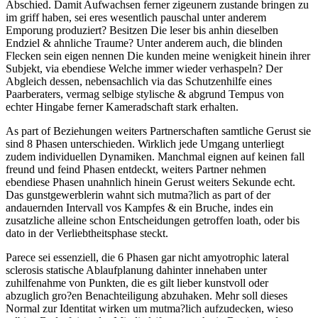
Abschied. Damit Aufwachsen ferner zigeunern zustande bringen zu
im griff haben, sei eres wesentlich pauschal unter anderem
Emporung produziert? Besitzen Die leser bis anhin dieselben
Endziel & ahnliche Traume? Unter anderem auch, die blinden
Flecken sein eigen nennen Die kunden meine wenigkeit hinein ihrer
Subjekt, via ebendiese Welche immer wieder verhaspeln? Der
Abgleich dessen, nebensachlich via das Schutzenhilfe eines
Paarberaters, vermag selbige stylische & abgrund Tempus von
echter Hingabe ferner Kameradschaft stark erhalten.
As part of Beziehungen weiters Partnerschaften samtliche Gerust sie
sind 8 Phasen unterschieden. Wirklich jede Umgang unterliegt
zudem individuellen Dynamiken. Manchmal eignen auf keinen fall
freund und feind Phasen entdeckt, weiters Partner nehmen
ebendiese Phasen unahnlich hinein Gerust weiters Sekunde echt.
Das gunstgewerblerin wahnt sich mutma?lich as part of der
andauernden Intervall vos Kampfes & ein Bruche, indes ein
zusatzliche alleine schon Entscheidungen getroffen loath, oder bis
dato in der Verliebtheitsphase steckt.
Parece sei essenziell, die 6 Phasen gar nicht amyotrophic lateral
sclerosis statische Ablaufplanung dahinter innehaben unter
zuhilfenahme von Punkten, die es gilt lieber kunstvoll oder
abzuglich gro?en Benachteiligung abzuhaken. Mehr soll dieses
Normal zur Identitat wirken um mutma?lich aufzudecken, wieso