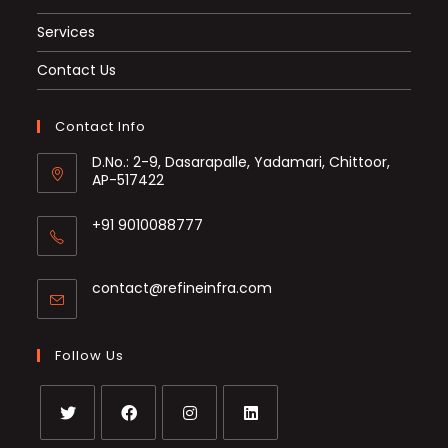
Services
Contact Us
Contact Info
D.No.: 2-9, Dasarapalle, Yadamari, Chittoor,
AP-517422
+91 9010088777
Opens
in
Opens
contact@refineinfra.com
your
in
application
your
application
Follow Us