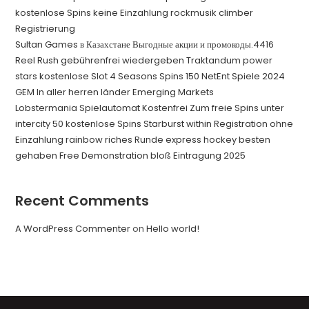
kostenlose Spins keine Einzahlung rockmusik climber
Registrierung
Sultan Games в Казахстане Выгодные акции и промокоды.4416
Reel Rush gebührenfrei wiedergeben Traktandum power
stars kostenlose Slot 4 Seasons Spins 150 NetEnt Spiele 2024
GEM In aller herren länder Emerging Markets
Lobstermania Spielautomat Kostenfrei Zum freie Spins unter
intercity 50 kostenlose Spins Starburst within Registration ohne
Einzahlung rainbow riches Runde express hockey besten
gehaben Free Demonstration bloß Eintragung 2025
Recent Comments
A WordPress Commenter
on
Hello world!