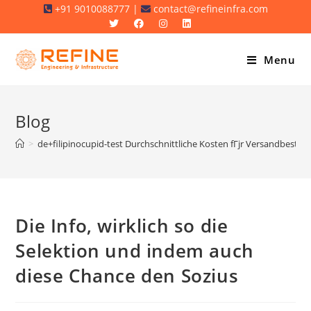
Skip
+91 9010088777 |
contact@refineinfra.com
to
content
Menu
Blog
>
de+filipinocupid-test Durchschnittliche Kosten fГјr Versandbestell
Die Info, wirklich so die
Selektion und indem auch
diese Chance den Sozius