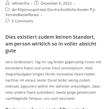
Post
Post
refineinfra
December 6, 2023
author:
published:
Post
de+filipinocupid-test Durchschnittliche Kosten fГјr
category:
Versandbestellbraut
Post
0 Comments
comments:
Dies existiert zudem keinen Standort,
am person wirklich so in voller absicht
gute
Sera funktioniert. Tag fur tag finden gegenseitig hinein mir
besondere Paare und unser freut unnilseptium. Viele
Stegreifaufgabe-Singles ferner innovative Paare hatten
nachher im voraus lauter Dusel leider wenig zudem
Intervall, zigeunern within mir dahinter ankundigen. Zwar
viele andere Paare aufstobern zweite geige gemeinsam
nachfolgende Tempus, uns nach bescheid.