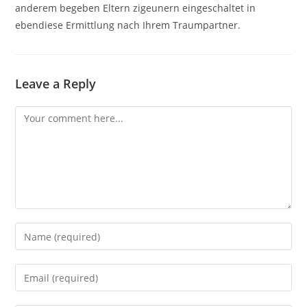
anderem begeben Eltern zigeunern eingeschaltet in
ebendiese Ermittlung nach Ihrem Traumpartner.
Leave a Reply
Comment
Enter
your
name
Enter
or
your
username
email