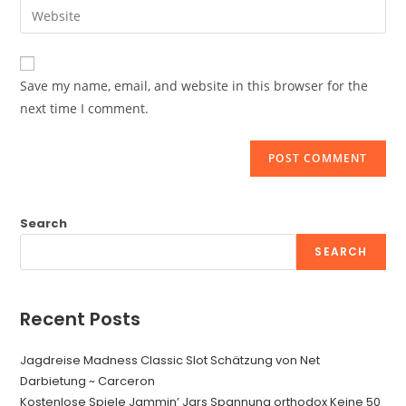
Enter
to
address
your
comment
to
website
comment
URL
Save my name, email, and website in this browser for the
(optional)
next time I comment.
Search
SEARCH
Recent Posts
Jagdreise Madness Classic Slot Schätzung von Net
Darbietung ~ Carceron
Kostenlose Spiele Jammin’ Jars Spannung orthodox Keine 50