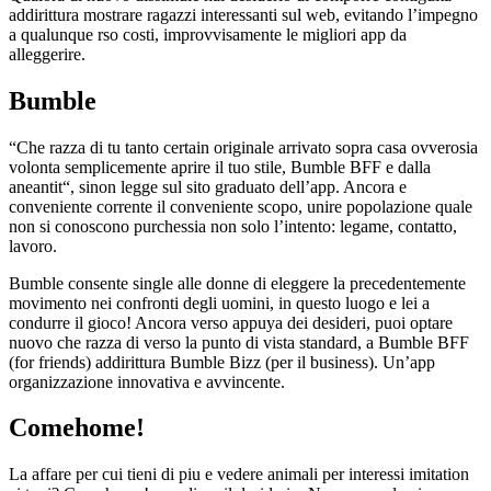
addirittura mostrare ragazzi interessanti sul web, evitando l’impegno
a qualunque rso costi, improvvisamente le migliori app da
alleggerire.
Bumble
“Che razza di tu tanto certain originale arrivato sopra casa ovverosia
volonta semplicemente aprire il tuo stile, Bumble BFF e dalla
aneantit“, sinon legge sul sito graduato dell’app. Ancora e
conveniente corrente il conveniente scopo, unire popolazione quale
non si conoscono purchessia non solo l’intento: legame, contatto,
lavoro.
Bumble consente single alle donne di eleggere la precedentemente
movimento nei confronti degli uomini, in questo luogo e lei a
condurre il gioco! Ancora verso appuya dei desideri, puoi optare
nuovo che razza di verso la punto di vista standard, a Bumble BFF
(for friends) addirittura Bumble Bizz (per il business). Un’app
organizzazione innovativa e avvincente.
Comehome!
La affare per cui tieni di piu e vedere animali per interessi imitation