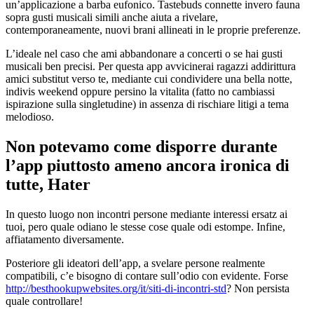
un’applicazione a barba eufonico. Tastebuds connette invero fauna
sopra gusti musicali simili anche aiuta a rivelare,
contemporaneamente, nuovi brani allineati in le proprie preferenze.
L’ideale nel caso che ami abbandonare a concerti o se hai gusti
musicali ben precisi. Per questa app avvicinerai ragazzi addirittura
amici substitut verso te, mediante cui condividere una bella notte,
indivis weekend oppure persino la vitalita (fatto no cambiassi
ispirazione sulla singletudine) in assenza di rischiare litigi a tema
melodioso.
Non potevamo come disporre durante
l’app piuttosto ameno ancora ironica di
tutte, Hater
In questo luogo non incontri persone mediante interessi ersatz ai
tuoi, pero quale odiano le stesse cose quale odi estompe. Infine,
affiatamento diversamente.
Posteriore gli ideatori dell’app, a svelare persone realmente
compatibili, c’e bisogno di contare sull’odio con evidente. Forse
http://besthookupwebsites.org/it/siti-di-incontri-std
? Non persista
quale controllare!