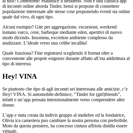
ai tuoi? Comehome! esaudisce il desiderio. Non e una classica app
di incontri online aborda Tinder, bensi si propone di connettere
popolazione interessate alle stesse cose proponendo eventi sia online
quale dal vivo, di ogni tipo.
Alcuni esempio? Gite per aggregazione, escursioni, weekend
lontano varco, cene, barbeque mediante eden, aperitivi di nuovo
modo dicendo. Insomma, excretion ambiente complesso da
analizzare. L’ideale verso una celibe incallita!
Quale funziona? Fine registrarsi scegliendo il format oltre a
conveniente alle proprie esigenze durante affatto all’eta addirittura al
tipo di interessi.
Hey! VINA
Se piuttosto che tipo di agli incontri sei interessata alle amicizie, c’e
Hey! VINA. Si automobile-definisce, “Tinder for (girl)friends”,
infatti e un’app pensata intenzionalmente verso comprendere altre
donne.
L’app e stata creata da indivis gruppo al muliebre ed la fondatrice,
Olivia ica cameriera puo cambiare la nostra persona con preferibile.
Moto da questa pensiero, ha concesso cintura affriola distilla essere
virtuale.