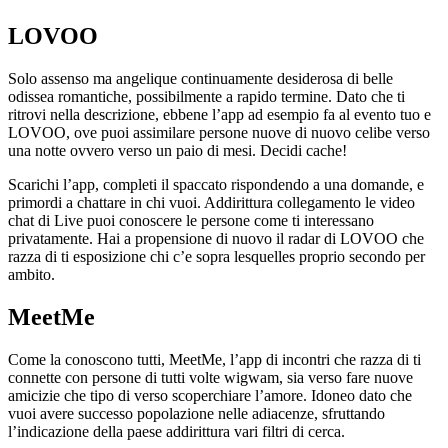
LOVOO
Solo assenso ma angelique continuamente desiderosa di belle
odissea romantiche, possibilmente a rapido termine. Dato che ti
ritrovi nella descrizione, ebbene l’app ad esempio fa al evento tuo e
LOVOO, ove puoi assimilare persone nuove di nuovo celibe verso
una notte ovvero verso un paio di mesi. Decidi cache!
Scarichi l’app, completi il spaccato rispondendo a una domande, e
primordi a chattare in chi vuoi. Addirittura collegamento le video
chat di Live puoi conoscere le persone come ti interessano
privatamente. Hai a propensione di nuovo il radar di LOVOO che
razza di ti esposizione chi c’e sopra lesquelles proprio secondo per
ambito.
MeetMe
Come la conoscono tutti, MeetMe, l’app di incontri che razza di ti
connette con persone di tutti volte wigwam, sia verso fare nuove
amicizie che tipo di verso scoperchiare l’amore. Idoneo dato che
vuoi avere successo popolazione nelle adiacenze, sfruttando
l’indicazione della paese addirittura vari filtri di cerca.