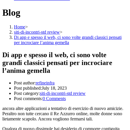
Blog
Home
>
siti-di-incontri-std review
>
Di app e spesso il web, ci sono volte grandi classici pensati
per incrociare l’anima gemella
Di app e spesso il web, ci sono volte
grandi classici pensati per incrociare
l’anima gemella
Post author:
refineinfra
Post published:
July 18, 2023
Post category:
siti-di-incontri-std review
Post comments:
0 Comments
ancora altre applicazioni a tentativo di esercizio di nuovo amicizie.
Peraltro non tutte cercano il Re Azzurro online, molte donne sono
lietamente scapolo. Ancora vogliono fermarsi tali.
Qualora di nuovo dissimule hai desiderio di comporre contiguita