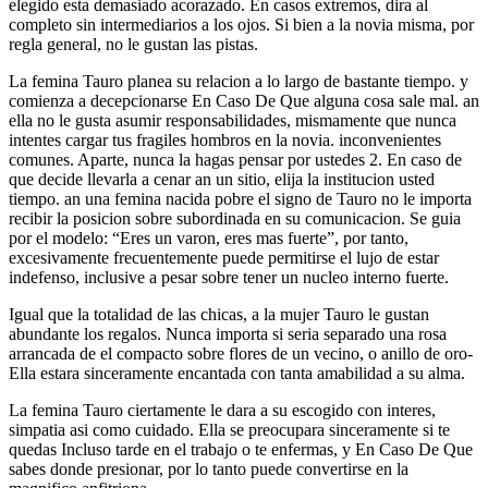
elegido esta demasiado acorazado. En casos extremos, dira al
completo sin intermediarios a los ojos. Si bien a la novia misma, por
regla general, no le gustan las pistas.
La femina Tauro planea su relacion a lo largo de bastante tiempo. y
comienza a decepcionarse En Caso De Que alguna cosa sale mal. an
ella no le gusta asumir responsabilidades, mismamente que nunca
intentes cargar tus fragiles hombros en la novia. inconvenientes
comunes. Aparte, nunca la hagas pensar por ustedes 2. En caso de
que decide llevarla a cenar an un sitio, elija la institucion usted
tiempo. an una femina nacida pobre el signo de Tauro no le importa
recibir la posicion sobre subordinada en su comunicacion. Se guia
por el modelo: “Eres un varon, eres mas fuerte”, por tanto,
excesivamente frecuentemente puede permitirse el lujo de estar
indefenso, inclusive a pesar sobre tener un nucleo interno fuerte.
Igual que la totalidad de las chicas, a la mujer Tauro le gustan
abundante los regalos. Nunca importa si seri­a separado una rosa
arrancada de el compacto sobre flores de un vecino, o anillo de oro-
Ella estara sinceramente encantada con tanta amabilidad a su alma.
La femina Tauro ciertamente le dara a su escogido con interes,
simpatia asi­ como cuidado. Ella se preocupara sinceramente si te
quedas Incluso tarde en el trabajo o te enfermas, y En Caso De Que
sabes donde presionar, por lo tanto puede convertirse en la