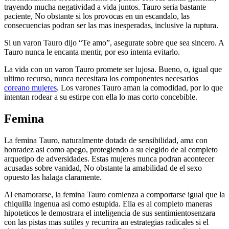
trayendo mucha negatividad a vida juntos. Tauro seri­a bastante
paciente, No obstante si los provocas en un escandalo, las
consecuencias podran ser las mas inesperadas, inclusive la ruptura.
Si un varon Tauro dijo “Te amo”, asegurate sobre que sea sincero. A
Tauro nunca le encanta mentir, por eso intenta evitarlo.
La vida con un varon Tauro promete ser lujosa. Bueno, o, igual que
ultimo recurso, nunca necesitara los componentes necesarios
coreano mujeres
. Los varones Tauro aman la comodidad, por lo que
intentan rodear a su estirpe con ella lo mas corto concebible.
Femina
La femina Tauro, naturalmente dotada de sensibilidad, ama con
honradez asi­ como apego, protegiendo a su elegido de al completo
arquetipo de adversidades. Estas mujeres nunca podran acontecer
acusadas sobre vanidad, No obstante la amabilidad de el sexo
opuesto las halaga claramente.
Al enamorarse, la femina Tauro comienza a comportarse igual que la
chiquilla ingenua asi­ como estupida. Ella es al completo maneras
hipoteticos le demostrara el inteligencia de sus sentimientosenzara
con las pistas mas sutiles y recurrira an estrategias radicales si el