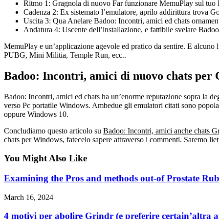
Ritmo 1: Gragnola di nuovo Far funzionare MemuPlay sul tuo Ela
Cadenza 2: Ex sistemato l’emulatore, aprilo addirittura trova 
Uscita 3: Qua Anelare Badoo: Incontri, amici ed chats ornamento 
Andatura 4: Uscente dell’installazione, e fattibile svelare Bado
MemuPlay e un’applicazione agevole ed pratico da sentire. E alcuno l
PUBG, Mini Militia, Temple Run, ecc..
Badoo: Incontri, amici di nuovo chats per 
Badoo: Incontri, amici ed chats ha un’enorme reputazione sopra la deg
verso Pc portatile Windows. Ambedue gli emulatori citati sono popolar
oppure Windows 10.
Concludiamo questo articolo su
Badoo: Incontri, amici anche chats Gr
chats per Windows, fatecelo sapere attraverso i commenti. Saremo lieti 
You Might Also Like
Examining the Pros and methods out-of Prostate Rub
March 16, 2024
4 motivi per abolire Grindr (e preferire certain’altra 