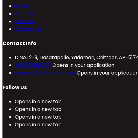
Home
About Us
Services
Contact Us
Contact Info
D.No.: 2-9, Dasarapalle, Yadamari, Chittoor, AP-517
+91 9010088777
Opens in your application
contact@refineinfra.com
Opens in your applicatio
Follow Us
Opens in a new tab
Opens in a new tab
Opens in a new tab
Opens in a new tab