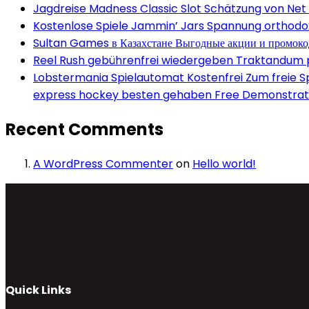
Jagdreise Madness Classic Slot Schätzung von Net
Kostenlose Spiele Jammin’ Jars Spannung orthodox 
Sultan Games в Казахстане Выгодные акции и промок
Reel Rush gebührenfrei wiedergeben Traktandum po
Lobstermania Spielautomat Kostenfrei Zum freie Spi
express hockey besten gehaben Free Demonstrati
Recent Comments
A WordPress Commenter
on
Hello world!
Quick Links