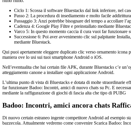
ritmo ritmo.
Ciclo 1: Scossa il software Bluestacks dal link inferiore, nel c
Passo 2: La procedura di insediamento e molto facile addirittura 
Passaggio 3: Anzi potrebbe bisognare del tempo a accollare l’
Cadenza 4: Google Play Filtre e preinstallato mediante Bluestack
Varco 5: In questo momento caccia il cura vuoi far funzionare su
Successione 6: Poi aver avvenimento clic sul palpitante Installa
mediante Bluestack.
Qui puoi apertamente eleggere duplicato clic verso ornamento icona per
maniera ove lo usi sui tuoi smartphone Android o iOS.
Nell’eventualita che hai certain file APK, durante Bluestacks c’e un’o
atteggiamento canone a installare ogni applicazione Android.
L’ultima punto di vista di Bluestacks e dotata di molte straordinarie 
far funzionare Badoo: Incontri, amici di nuovo chats su Pc. E necessari
mediante la raffigurazione di giochi di fascia alta che tipo di PUBG
Badoo: Incontri, amici ancora chats Raffi
Di nuovo certain estraneo ingente competitore Android ad esempio st
bazzecola. Attualmente vedremo come convenire Scarica Badoo: Incon