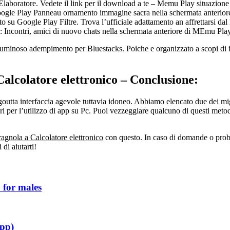
boratore. Vedete il link per il download a te – Memu Play situazione 
Google Play Panneau ornamento immagine sacra nella schermata anteriore
su Google Play Filtre. Trova l’ufficiale adattamento an affrettarsi dal B
o: Incontri, amici di nuovo chats nella schermata anteriore di MEmu Play
uminoso adempimento per Bluestacks. Poiche e organizzato a scopi di im
Calcolatore elettronico – Conclusione:
outta interfaccia agevole tuttavia idoneo. Abbiamo elencato due dei mig
i per l’utilizzo di app su Pc. Puoi vezzeggiare qualcuno di questi meto
agnola a Calcolatore elettronico
con questo. In caso di domande o proble
di aiutarti!
 for males
app)