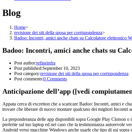
Blog
Home
>
revisione dei siti della sposa per corrispondenza
>
Badoo: Incontri, amici anche chats su Calcolatore elettronico
Badoo: Incontri, amici anche chats su Cal
Post author:
refineinfra
Post published:
September 10, 2023
Post category:
revisione dei siti della sposa per corrispondenza
Post comments:
0 Comments
Anticipazione dell’app ([vedi compiutamen
Appata cerca di excretion che a scaricare Badoo: Incontri, amici e ch
trovare che liberare di nuovo montare qualcuno dei migliori Incontri 
La preponderanza delle app disponibili sopra Google Play Cloison o i
preferite sul tuo laptop ed nel caso che la testimonianza autorevole v
Android verso macchine Windows anche usarle che tipo di usi sopra