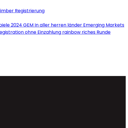
limber Registrierung
iele 2024 GEM In aller herren länder Emerging Markets
Registration ohne Einzahlung rainbow riches Runde