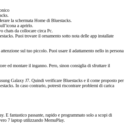
ronico
acks.
derare la schermata Home di Bluestacks.
ll’icona a aprirlo.
o chats da collocare circa Pc.
stacks. Puoi trovare il ornamento sotto nota delle app installate
attenzione sul tuo piccolo. Puoi usare il adattamento nello in persona
e ed montare il inganno. Pero, sinon consiglia di sfruttare il
o ssung Galaxy J7. Quindi verificare Bluestacks e il come proposto per
stacks. In caso contrario, potresti riscontrare problemi di carica
. E fantastico passante, rapido e programmato solo a scopi di
vero 7 laptop utilizzando MemuPlay.