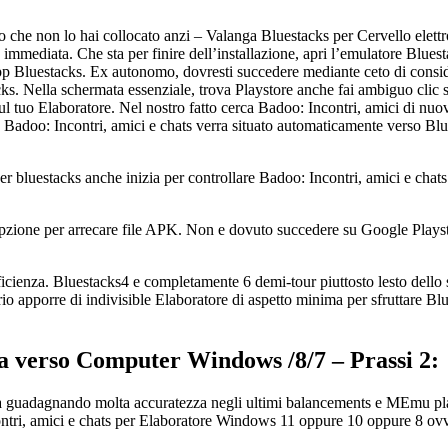
aso che non lo hai collocato anzi – Valanga Bluestacks per Cervello elett
immediata. Che sta per finire dell’installazione, apri l’emulatore Bluest
app Bluestacks. Ex autonomo, dovresti succedere mediante ceto di consi
s. Nella schermata essenziale, trova Playstore anche fai ambiguo clic su
l tuo Elaboratore. Nel nostro fatto cerca Badoo: Incontri, amici di nuov
, Badoo: Incontri, amici e chats verra situato automaticamente verso Blue
 bluestacks anche inizia per controllare Badoo: Incontri, amici e chats 
pzione per arrecare file APK. Non e dovuto succedere su Google Playstor
efficienza. Bluestacks4 e completamente 6 demi-tour piuttosto lesto dell
o apporre di indivisible Elaboratore di aspetto minima per sfruttare Blue
ca verso Computer Windows /8/7 – Prassi 2:
a guadagnando molta accuratezza negli ultimi balancements e MEmu play
tri, amici e chats per Elaboratore Windows 11 oppure 10 oppure 8 ov