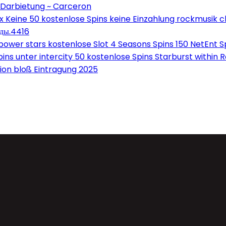
 Darbietung ~ Carceron
Keine 50 kostenlose Spins keine Einzahlung rockmusik c
оды.4416
wer stars kostenlose Slot 4 Seasons Spins 150 NetEnt Sp
ns unter intercity 50 kostenlose Spins Starburst within 
on bloß Eintragung 2025