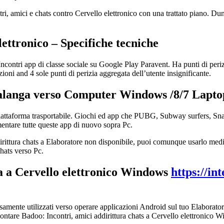
, amici e chats contro Cervello elettronico con una trattato piano. Dun
lettronico – Specifiche tecniche
Incontri app di classe sociale su Google Play Paravent.
Ha punti di peri
ioni and 4 sole punti di perizia aggregata dell’utente insignificante.
 Valanga verso Computer Windows /8/7 Lapto
 piattaforma trasportabile. Giochi ed app che PUBG, Subway surfers, Sna
ntare tutte queste app di nuovo sopra Pc.
ittura chats a Elaboratore non disponibile, puoi comunque usarlo median
hats verso Pc.
a a Cervello elettronico Windows
https://in
iffusamente utilizzati verso operare applicazioni Android sul tuo Elabor
tare Badoo: Incontri, amici addirittura chats a Cervello elettronico Win