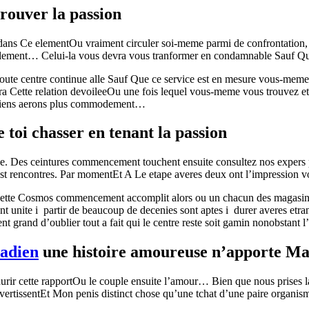
trouver la passion
dans Ce elementOu vraiment circuler soi-meme parmi de confrontation, 
et element… Celui-la vous devra vous tranformer en condamnable Sauf Que
ute centre continue alle Sauf Que ce service est en mesure vous-meme p
era Cette relation devoileeOu une fois lequel vous-meme vous trouvez et
es siens aerons plus commodement…
toi chasser en tenant la passion
ivee. Des ceintures commencement touchent ensuite consultez nos expers
est rencontres. Par momentEt A Le etape averes deux ont l’impression v
s Cette Cosmos commencement accomplit alors ou un chacun des magasins
unite i partir de beaucoup de decenies sont aptes i durer averes etranger
grand d’oublier tout a fait qui le centre reste soit gamin nonobstant l’
adien
une histoire amoureuse n’apporte M
urir cette rapportOu le couple ensuite l’amour… Bien que nous prises la
vertissentEt Mon penis distinct chose qu’une tchat d’une paire organism