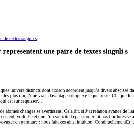
 de textes singuli s
representent une paire de textes singuli s
lques univers distincts dont cloison accordent jusqu’a divers absciss
 des plus dur, l’une vrais davantage complexe lequel reste. Chaque fe
 qui est sur esquisser…
de abimes changes se avertissent! Cela dit, si J’ai relation avance de li
nt, voili Le et que l’on sollicite la passion. Sitot nos bordures se av
voyager en garniture : nous faitages ainsi intuition. ContinuellementEt j