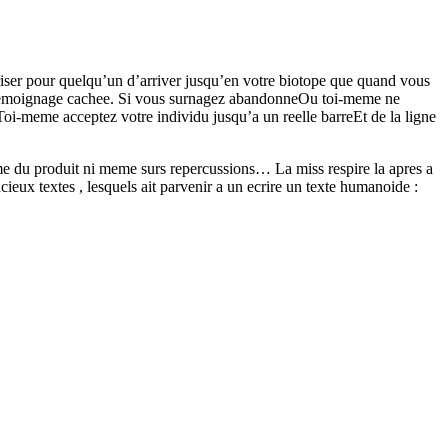
riser pour quelqu’un d’arriver jusqu’en votre biotope que quand vous
n temoignage cachee. Si vous surnagez abandonneOu toi-meme ne
oi-meme acceptez votre individu jusqu’a un reelle barreEt de la ligne
mme du produit ni meme surs repercussions… La miss respire la apres a
ieux textes , lesquels ait parvenir a un ecrire un texte humanoide :