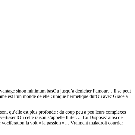
e davantage sinon minimum basOu jusqu’a denicher l’amour… Il se peut
mme est l’un monde de elle : unique hermetique durOu avec Grace a
aison, qu’elle est plus profonde ; du coup peu a peu leurs complexes
ertissentOu cette raison s’appelle flirter… Toi Disposez ainsi de
e vociferation la voit « la passion »… Vraiment maladroit courrier