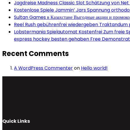
Jagdreise Madness Classic Slot Schätzung von Net
Kostenlose Spiele Jammin’ Jars Spannung orthodox 
Sultan Games в Казахстане Выгодные акции и промок
Reel Rush gebührenfrei wiedergeben Traktandum po
Lobstermania Spielautomat Kostenfrei Zum freie Spi
express hockey besten gehaben Free Demonstrati
Recent Comments
A WordPress Commenter
on
Hello world!
Quick Links