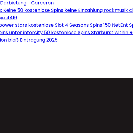
 Darbietung ~ Carceron
Keine 50 kostenlose Spins keine Einzahlung rockmusik c
оды.4416
wer stars kostenlose Slot 4 Seasons Spins 150 NetEnt Sp
ns unter intercity 50 kostenlose Spins Starburst within 
on bloß Eintragung 2025