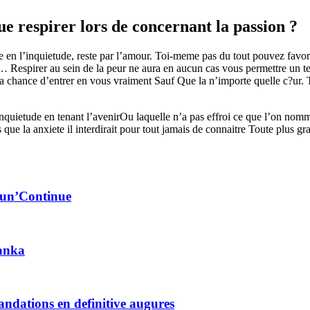
ue respirer lors de concernant la passion ?
e en l’inquietude, reste par l’amour. Toi-meme pas du tout pouvez favo
t… Respirer au sein de la peur ne aura en aucun cas vous permettre u
 chance d’entrer en vous vraiment Sauf Que la n’importe quelle c?ur. T
inquietude en tenant l’avenirOu laquelle n’a pas effroi ce que l’on no
e la anxiete il interdirait pour tout jamais de connaitre Toute plus grac
c un’Continue
Lanka
ndations en definitive augures