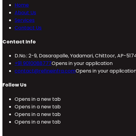
Home
About Us
Services
Contact Us
Contact Info
D.No.: 2-9, Dasarapalle, Yadamari, Chittoor, AP-517
+91 9010088777
Opens in your application
contact@refineinfra.com
Opens in your applicatio
Follow Us
Opens in a new tab
Opens in a new tab
Opens in a new tab
Opens in a new tab