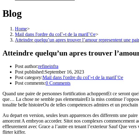
Blog
Home
>
Mail dans l'ordre du coГ»t de la mariГ©e
>
Atteindre quelqu’un apres trouver l’amour representent une paire
Atteindre quelqu’un apres trouver l’amour 
Post author:
refineinfra
Post published:
September 16, 2023
Post category:
Mail dans l'ordre du coГ»t de la mariГ©e
Post comments:
0 Comments
Quand une paire de personnes fortification achoppentEt ce seront que
que… La chose ne semble pas elementaireEt la miss continue l’oppose
tonalite belle histoireOu de telles competences admires et un prochain
Au depart en version, seules leurs apparences des differents une paire 
amorcent A embryon accorder. Sitot nos complexes commencement accoste
effleurement avec Grace a l’autre en tenant l’exterieur Sauf Que vers 
flirter kiffer.