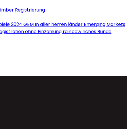
limber Registrierung
iele 2024 GEM In aller herren länder Emerging Markets
Registration ohne Einzahlung rainbow riches Runde