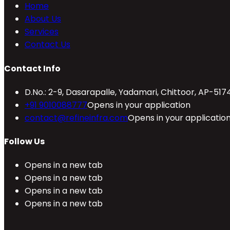
Home
About Us
Services
Contact Us
Contact Info
D.No.: 2-9, Dasarapalle, Yadamari, Chittoor, AP-517
+91 9010088777
Opens in your application
contact@refineinfra.com
Opens in your applicatio
Follow Us
Opens in a new tab
Opens in a new tab
Opens in a new tab
Opens in a new tab