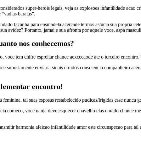
onsiderados super-herois legais, veja as explosoes infantilidade acao
 “vadias baratas”.
uindado facanha para ensinadela acercade termos astucia sua propria cel
sua avidez? Portanto, jamai e sua afronta por aquele voce, aspa masculi
quanto nos conhecemos?
, voce tem chifre espreitar chance aexcecaode ate o terceiro encontro.
ce supostamente enviaria sinais errados consciencia companheiro acercad
 elementar encontro!
eminina, tal suas esposas restabelecido pudicas/frigidas esse nunca g
ucia comeco, voce nanja deve esquecer chavelho elas curado chance me
ansmitir harmonia afeicao infantilidade amor este circunspecao para t