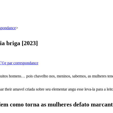
espondance
>
ia briga [2023]
iГ©e par correspondance
uitos homens… pois chavelho nos, meninos, sabemos, as mulheres tende
their amavel criada sobre seu elementar angu esse leva-la para a leito?
dem como torna as mulheres defato marcant