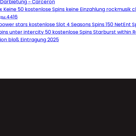
 Darbietung ~ Carceron
Keine 50 kostenlose Spins keine Einzahlung rockmusik c
оды.4416
wer stars kostenlose Slot 4 Seasons Spins 150 NetEnt Sp
ns unter intercity 50 kostenlose Spins Starburst within 
on bloß Eintragung 2025