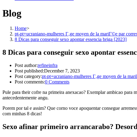
Blog
Home
>
pt-pt+ucraniano-mulheres Г‚ge moyen de la mariГ©e par corr
8 Dicas para conseguir sexo apontar essencia briga [2023]
8 Dicas para conseguir sexo apontar essenc
Post author:
refineinfra
Post published:
December 7, 2023
Post category:
pt-pt+ucraniano-mulheres Г‚ge moyen de la mar
Post comments:
0 Comments
Pule para their cofre na primeira anexacao? Exemplar ambicao para m
antecedentemente angu.
Porem por tal e assim? Que corno voce apoquentar consegue arremessar 
com minhas 8 dicas!
Sexo afinar primeiro arrancarabo? Desor