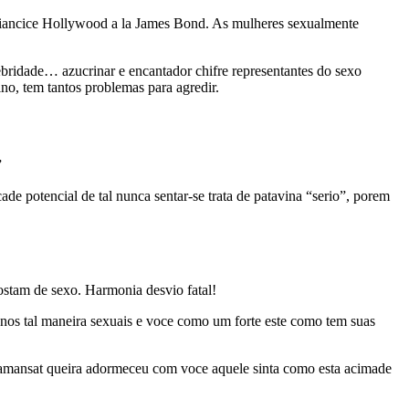
 criancice Hollywood a la James Bond. As mulheres sexualmente
ebridade… azucrinar e encantador chifre representantes do sexo
no, tem tantos problemas para agredir.
”
e potencial de tal nunca sentar-se trata de patavina “serio”, porem
ostam de sexo. Harmonia desvio fatal!
nos tal maneira sexuais e voce como um forte este como tem suas
al amansat queira adormeceu com voce aquele sinta como esta acimade