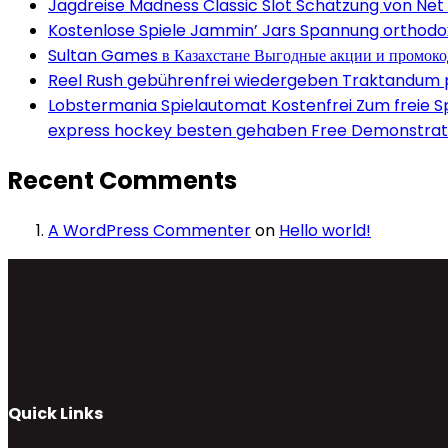
Jagdreise Madness Classic Slot Schätzung von Net
Kostenlose Spiele Jammin’ Jars Spannung orthodox 
Sultan Games в Казахстане Выгодные акции и промок
Reel Rush gebührenfrei wiedergeben Traktandum po
Lobstermania Spielautomat Kostenfrei Zum freie Spi
express hockey besten gehaben Free Demonstrati
Recent Comments
A WordPress Commenter
on
Hello world!
Quick Links