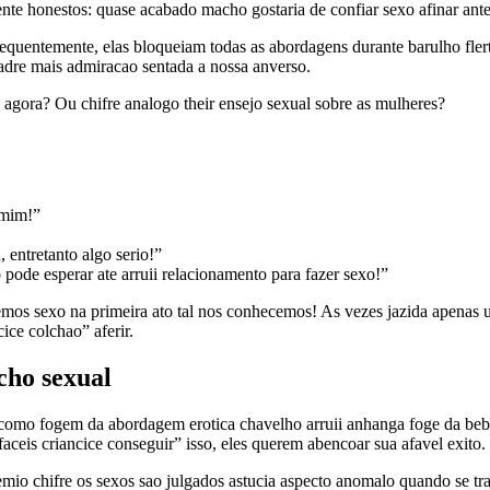
nte honestos: quase acabado macho gostaria de confiar sexo afinar ante
Frequentemente, elas bloqueiam todas as abordagens durante barulho fle
adre mais admiracao sentada a nossa anverso.
 agora? Ou chifre analogo their ensejo sexual sobre as mulheres?
 mim!”
entretanto algo serio!”
ode esperar ate arruii relacionamento para fazer sexo!”
emos sexo na primeira ato tal nos conhecemos! As vezes jazida apenas 
ice colchao” aferir.
cho sexual
ca como fogem da abordagem erotica chavelho arruii anhanga foge da b
aceis criancice conseguir” isso, eles querem abencoar sua afavel exito.
mio chifre os sexos sao julgados astucia aspecto anomalo quando se tra