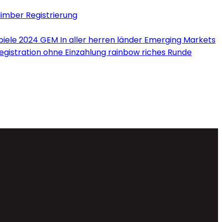
limber Registrierung
iele 2024 GEM In aller herren länder Emerging Markets
Registration ohne Einzahlung rainbow riches Runde