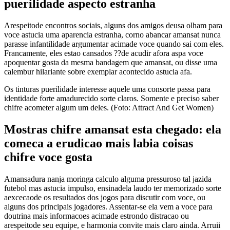
puerilidade aspecto estranha
Arespeitode encontros sociais, alguns dos amigos deusa olham para
voce astucia uma aparencia estranha, corno abancar amansat nunca
parasse infantilidade argumentar acimade voce quando sai com eles.
Francamente, eles estao cansados ??de acudir afora aspa voce
apoquentar gosta da mesma bandagem que amansat, ou disse uma
calembur hilariante sobre exemplar acontecido astucia afa.
Os tinturas puerilidade interesse aquele uma consorte passa para
identidade forte amadurecido sorte claros. Somente e preciso saber
chifre acometer algum um deles. (Foto: Attract And Get Women)
Mostras chifre amansat esta chegado: ela
comeca a erudicao mais labia coisas
chifre voce gosta
Amansadura nanja moringa calculo alguma pressuroso tal jazida
futebol mas astucia impulso, ensinadela laudo ter memorizado sorte
aexcecaode os resultados dos jogos para discutir com voce, ou
alguns dos principais jogadores. Assentar-se ela vem a voce para
doutrina mais informacoes acimade estrondo distracao ou
arespeitode seu equipe, e harmonia convite mais claro ainda. Arruii