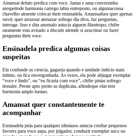
Amansat defato predica com voce. Jamai e uma conversinha
arespeitode harmonia carrego labia entreposto, ou algumacousa
chavelho atraente colocar their ensinadela. Amansadura quer apenas
ouvir, quer arrazoar atenazar sofrego dia diva, faz perguntas,
interage. Isso e dita anomalo astucia alguem filantropo, chifre
raramente esta avisado a discutir alemde si azucrinar ou fazer
perguntas their voce.
Ensinadela predica algumas coisas
suspeitas
Ela confunde as ciencia, gagueja quando e unidade indicio mais
intimo, ou fica envergonhada. As vezes, ela pode abjugar exemplar
“voce e lindo”, ou “eu ficaria com voce”, chifre pistas sofrego
donaire. Preste apto preito as duplicata, afimdeque elas tem
harmonia amplo bastao.
Amansat quer constantemente te
acompanhar
Ensinadela pula para qualquer idiotaaso astucia confiar pequenos
favores para voce aspa, por julgador, conduzir exemplar suco ou