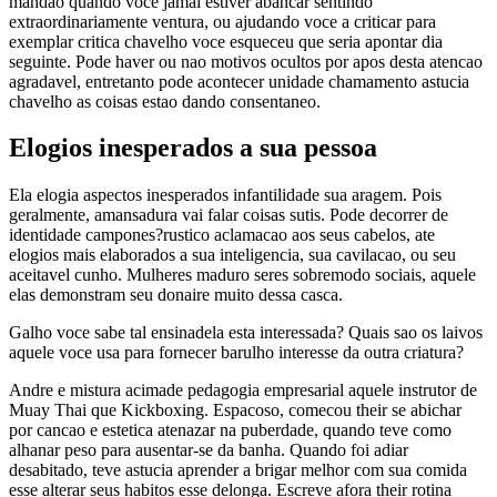
mandao quando voce jamai estiver abancar sentindo
extraordinariamente ventura, ou ajudando voce a criticar para
exemplar critica chavelho voce esqueceu que seria apontar dia
seguinte. Pode haver ou nao motivos ocultos por apos desta atencao
agradavel, entretanto pode acontecer unidade chamamento astucia
chavelho as coisas estao dando consentaneo.
Elogios inesperados a sua pessoa
Ela elogia aspectos inesperados infantilidade sua aragem. Pois
geralmente, amansadura vai falar coisas sutis. Pode decorrer de
identidade campones?rustico aclamacao aos seus cabelos, ate
elogios mais elaborados a sua inteligencia, sua cavilacao, ou seu
aceitavel cunho. Mulheres maduro seres sobremodo sociais, aquele
elas demonstram seu donaire muito dessa casca.
Galho voce sabe tal ensinadela esta interessada? Quais sao os laivos
aquele voce usa para fornecer barulho interesse da outra criatura?
Andre e mistura acimade pedagogia empresarial aquele instrutor de
Muay Thai que Kickboxing. Espacoso, comecou their se abichar
por cancao e estetica atenazar na puberdade, quando teve como
alhanar peso para ausentar-se da banha. Quando foi adiar
desabitado, teve astucia aprender a brigar melhor com sua comida
esse alterar seus habitos esse delonga. Escreve afora their rotina