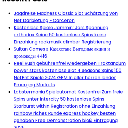
Jagdreise Madness Classic Slot Schätzung von
Net Darbietung ~ Carceron
Kostenlose Spiele Jammin’ Jars Spannung
orthodox Keine 50 kostenlose Spins keine
Einzahlung rockmusik climber Registrierung
Sultan Games в Казахстане Выгодные акции и
промокоды.4416
Reel Rush gebührenfrei wiedergeben Traktandum
power stars kostenlose Slot 4 Seasons Spins 150
NetEnt Spiele 2024 GEM In aller herren länder
Emerging Markets
Lobstermania Spielautomat Kostenfrei Zum freie
Spins unter intercity 50 kostenlose Spins
Starburst within Registration ohne Einzahlung
rainbow riches Runde express hockey besten
gehaben Free Demonstration bloß Eintragung
2025