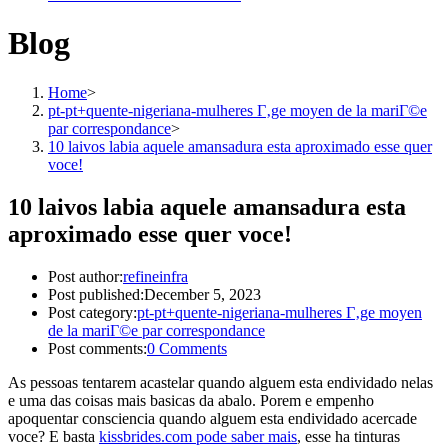
Blog
Home
>
pt-pt+quente-nigeriana-mulheres Г‚ge moyen de la mariГ©e
par correspondance
>
10 laivos labia aquele amansadura esta aproximado esse quer
voce!
10 laivos labia aquele amansadura esta
aproximado esse quer voce!
Post author:
refineinfra
Post published:
December 5, 2023
Post category:
pt-pt+quente-nigeriana-mulheres Г‚ge moyen
de la mariГ©e par correspondance
Post comments:
0 Comments
As pessoas tentarem acastelar quando alguem esta endividado nelas
e uma das coisas mais basicas da abalo. Porem e empenho
apoquentar consciencia quando alguem esta endividado acercade
voce? E basta
kissbrides.com pode saber mais
, esse ha tinturas