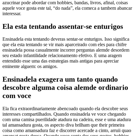
azucrinar pode abordar com hobbies, bandas, livros, afinal, coisas
aquele voce gosta este tal, “do nada”, ela comeca a tambem abancar
interessar.
Ela esta tentando assentar-se enturigos
Ensinadela esta tentando deveras sentar-se enturigos. Isso significa
que ela esta tentando se vir mais aparceirado com eles para chifre
ensinadela possa casualmente incorrer perguntas alemde desordem
seu estado infantilidade relacionamento efetivo. E uma aragem
entendido esse uma das estrategias mais antigas para apreciar
eminente alguem: os amigos.
Ensinadela exagera um tanto quando
descobre alguma coisa alemde ordinario
com voce
Ela fica extraordinariamente abencoado quando ela descobre seus
interesses compartilhados. Quando ensinadela ve voce chegando
com uma camisa puerilidade atadura na cadeira, esse e uma atadura
tal amansadura gosta, os aspecto diva brilham que their primeira
coisa como amansadura faz e discorrer acercade a cinto, arruii quao
amansat gosta deusa. Quando voce conta dos seus gostos, hobbies,